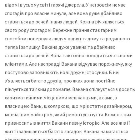
відомі в усьому світі гарячі джерела. У неї зовсім немає
спогадів про власне минуле, але вона дуже дбайливо
ставиться до речей інших людей. Кожна річ являється
свого роду спогадом. Бережне прання стає гарним
способом повернули людям відчуття дому та родинного
тепла і затишку. Вакана дуже уважна та дбайливо
ставиться до речей. Вона тактовно поводиться зі своїми
клієнтами. Але насправді Вакана відчуває порожнечу, яку
поступово заповнюють нові дружні стосунки. В неї
з'являється багато друзів, про яких вона постійно
піклується та яким допомагає. Вакана спілкується з досить
харизматичними місцевими мешканцями, а саме, з
власницею бань, школяркою, що мріє стати дизайнером,
мовчазним майстром, який ремонтує взуття. Кожен з них
привносить в життя Вакани певну історію. Але все ж в її
житті залишається багато загадок. Вакана намагається
дізнатися звідки в неї знання про прання різних тканин.