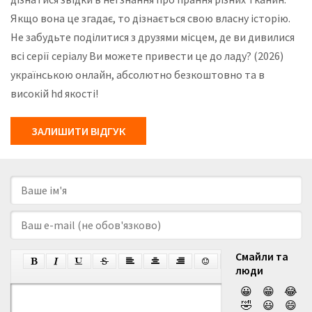
Якщо вона це згадає, то дізнається свою власну історію.
Не забудьте поділитися з друзями місцем, де ви дивилися
всі серії серіалу Ви можете привести це до ладу? (2026)
українською онлайн, абсолютно безкоштовно та в
високій hd якості!
ЗАЛИШИТИ ВІДГУК
Смайли та
люди
😀
😁
😂
🤣
😃
😄