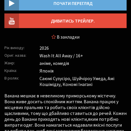
ПОЧАТИ ПЕРЕГЛЯД
ДИВИТИСЬ ТРЕЙЛЕР.
В закладки
Рік виходу:
2026
Ориг. назва:
Wash It All Away / 16+
Жанр:
аніме, комедія
Країна:
Японія
В ролях:
Саюмі Сузусіро
,
Шуйчіроу Умеда
,
Амі
Кошімідзу
,
Кономі Інагакі
Вакана мешкає в невеликому приморському містечку.
Вона живе досить спокійним життям. Вакана працює у
місцевих пральнях та робить своїх клієнтів дійсно
щасливими, тому що дбайливо ставиться до речей. Кожен
день до Вакани приходять нові клієнти,яким потрібно
випрати одяг. Вона намагається надавали якісні послуги
та робити так, щоб речі залишалися бездоганно чистими