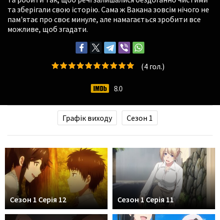
та зберігали свою історію. Сама ж Вакана зовсім нічого не
пам'ятає про своє минуле, але намагається зробити все
можливе, щоб згадати.
(
4
гол.)
8.0
Графік виходу
Сезон 1
Сезон 1 Серія 12
Сезон 1 Серія 11