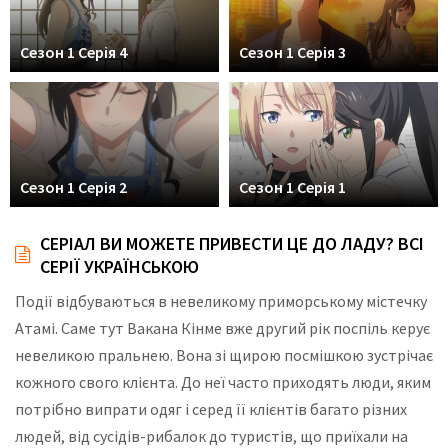
Сезон 1 Серія 4
Сезон 1 Серія 3
Сезон 1 Серія 2
Сезон 1 Серія 1
СЕРІАЛ ВИ МОЖЕТЕ ПРИВЕСТИ ЦЕ ДО ЛАДУ? ВСІ
СЕРІЇ УКРАЇНСЬКОЮ
Події відбуваються в невеликому приморському містечку
Атамі. Саме тут Вакана Кінме вже другий рік поспіль керує
невеликою пральнею. Вона зі щирою посмішкою зустрічає
кожного свого клієнта. До неї часто приходять люди, яким
потрібно випрати одяг і серед її клієнтів багато різних
людей, від сусідів-рибалок до туристів, що приїхали на