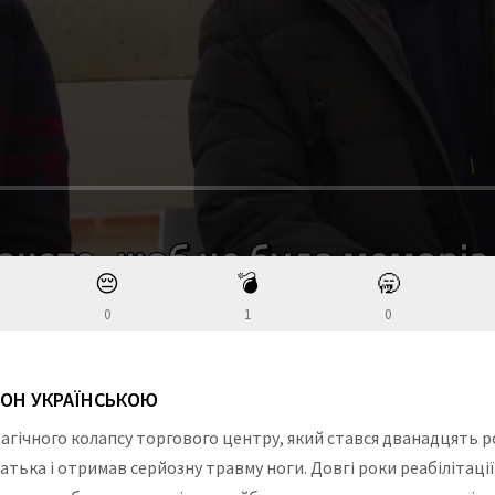
😔
💣
🥱
0
1
0
ЗОН УКРАЇНСЬКОЮ
рагічного колапсу торгового центру, який стався дванадцять р
батька і отримав серйозну травму ноги. Довгі роки реабілітаці