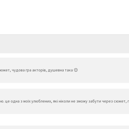
южет, чудова гра акторів, душевна така 😊
 це одна з моїх улюблених, які ніколи не зможу забути через сюжет, г