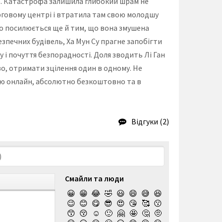
ю. Катастрофа залишила глибокий шрам не
торговому центрі і втратила там свою молодшу
ого посилюється ще й тим, що вона змушена
зпечних будівель, Ха Мун Су прагне запобігти
 і почуття безпорадності. Доля зводить Лі Ган
иво, отримати зцілення один в одному. Не
ькою онлайн, абсолютно безкоштовно та в
Відгуки (2)
Смайли та люди
😀
😁
😂
🤣
😃
😄
😅
😆
😉
😊
😋
😎
😍
😘
🥰
😗
😙
😚
☺️
🙂
🤗
🤩
🤔
🤨