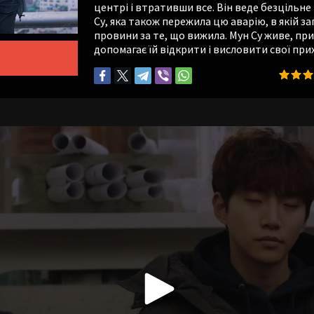
центрі і втративши все. Він веде безцільне 
Су, яка також пережила цю аварію, в якій з
провини за те, що вижила. Мун Су живе, приг
допомагає їй відкрити і висловити свої при