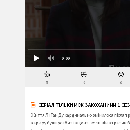
👍
🤣
😲
5
0
0
СЕРІАЛ ТІЛЬКИ МІЖ ЗАКОХАНИМИ 1 СЕ
Життя Лі Ган Ду кардинально змінилося після т
кар'єру були розбиті вщент, коли він втратив 