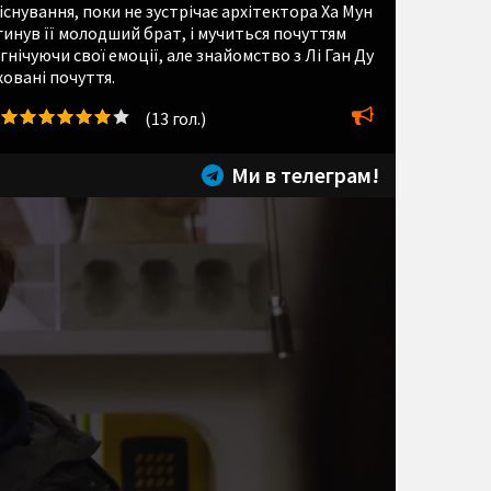
існування, поки не зустрічає архітектора Ха Мун
агинув її молодший брат, і мучиться почуттям
нічуючи свої емоції, але знайомство з Лі Ган Ду
ховані почуття.
(
13
гол.)
Ми в телеграм!