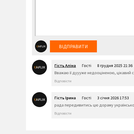
ВІДПРАВИТИ
Гість Аліна
Гості
8 грудня 2025 21:36
Вважаю її дуууже недооціненою, цікавий с
Відповісти
Гість Ірина
Гості
3 січня 2026 17:53
рада передивитись цю дораму українською.
Відповісти