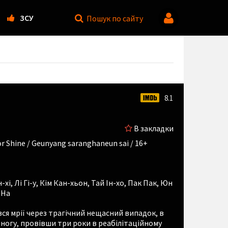
ЗСУ
Пошук
по сайту
8.1
В закладки
or Shine / Geunyang saranghaneun sai / 16+
-хі
,
Лі Гі-у
,
Кім Кан-хьон
,
Тай Ін-хо
,
Пак Пак
,
Юн
 На
ся мрії через трагічний нещасний випадок, в
в ногу, провівши три роки в реабілітаційному