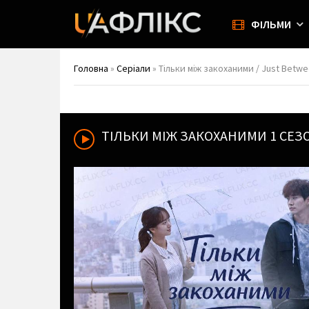
ФІЛЬМИ
Головна
»
Серіали
» Тільки між закоханими / Just Betwe
ТІЛЬКИ МІЖ ЗАКОХАНИМИ
1 СЕЗ