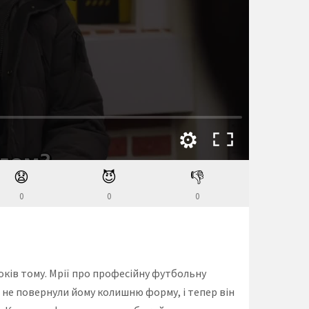
😧
😈
👎
0
0
0
оків тому. Мрії про професійну футбольну
ї не повернули йому колишню форму, і тепер він