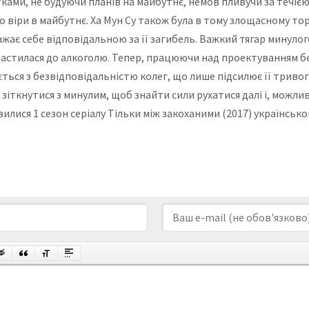
ами, не будуючи планів на майбутнє, немов пливучи за течіє
його віри в майбутнє. Ха Мун Су також була в тому злощасному 
важає себе відповідальною за її загибель. Важкий тягар минул
страстилася до алкоголю. Тепер, працюючи над проектуванням бе
ся з безвідповідальністю колег, що лише підсилює її тривогу
ні зіткнутися з минулим, щоб знайти сили рухатися далі і, можл
ивилися 1 сезон серіалу Тільки між закоханими (2017) українс