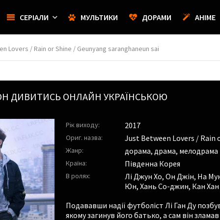
СЕРІАЛИ
МУЛЬТИКИ
ДОРАМИ
АНІМЕ
en Lovers / Rain or Shine / Geunyang saranghaneun sai
ОН ДИВИТИСЬ ОНЛАЙН УКРАЇНСЬКОЮ
Рік виходу:
2017
Ориг. назва:
Just Between Lovers / Rain 
Жанр:
дорама, драма, мелодрама
Країна:
Південна Корея
В ролях:
Лі Джун Хо
,
Он Джін
,
На Мун
Юн
,
Хань Со-джин
,
Кан Хан
Подававши надії футболіст Лі Ган Ду позбув
якому загинув його батько, а сам він злама