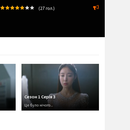
(
27
гол.)
Сезон 1 Серія 3
Це було нічого...