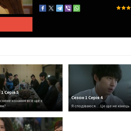
1 Серія 5
Сезон 1 Серія 4
снене кохання все ще є
ям?
Я сподіваюся… Це ще не кінець