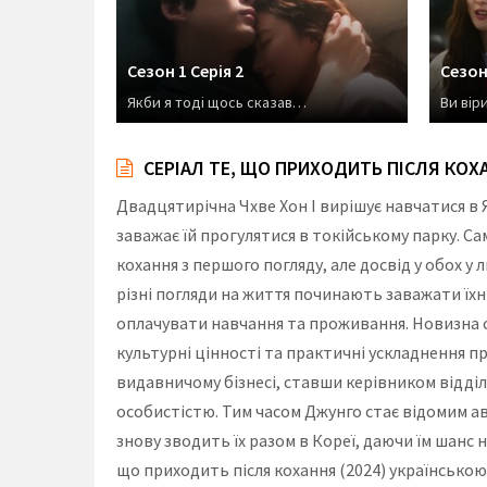
Сезон 1 Серія 2
Сезон 
Якби я тоді щось сказав…
Ви вір
СЕРІАЛ ТЕ, ЩО ПРИХОДИТЬ ПІСЛЯ КОХА
Двадцятирічна Чхве Хон І вирішує навчатися в 
заважає їй прогулятися в токійському парку. Сам
кохання з першого погляду, але досвід у обох 
різні погляди на життя починають заважати їх
оплачувати навчання та проживання. Новизна ст
культурні цінності та практичні ускладнення пр
видавничому бізнесі, ставши керівником відділ
особистістю. Тим часом Джунго стає відомим авт
знову зводить їх разом в Кореї, даючи їм шанс на
що приходить після кохання (2024) українською