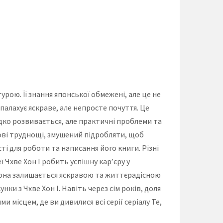
рою. Її знання японської обмежені, але це не
спалахує яскраве, але непросте почуття. Це
идко розвивається, але практичні проблеми та
сові труднощі, змушений підробляти, щоб
і для роботи та написання його книги. Різні
 Чхве Хон І робить успішну кар’єру у
, вона залишається яскравою та життєрадісною
и з Чхве Хон І. Навіть через сім років, доля
и місцем, де ви дивилися всі серії серіалу Те,