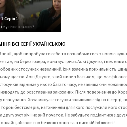
1 Серія 1
ите у вічне кохання?
ННЯ ВСІ СЕРІЇ УКРАЇНСЬКОЮ
Японії, щоб випробувати себе та познайомитися з новою культу
е там, на березі озера, вона зустрічає Аокі Джунго, і між ними 
у любовних стосунках невеликий. Їхня взаємна прихильність шв
ньому щастю. Аокі Джунго, який живе з батьком, що має фінан
осунків віднімає у нього багато часу, не залишаючи можливост
изводять до розставання закоханих. Після повернення до Кореї
у планування. Хоча минулі стосунки залишили слід на її серці
ором бестселерів, натхненням для якого послужили його стосунк
 другу зустріч і новий початок. Не забудьте поділитися з друзям
 онлайн, абсолютно безкоштовно та в високій hd якості!