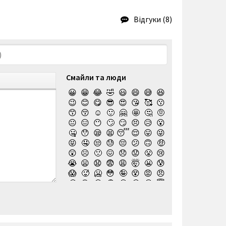
Відгуки (8)
Смайли та люди
😀
😁
😂
🤣
😃
😄
😅
😆
😉
😊
😋
😎
😍
😘
🥰
😗
😙
😚
☺️
🙂
🤗
🤩
🤔
🤨
😐
😑
😶
🙄
😏
😣
😥
😮
🤐
😯
😪
😫
😴
😌
😛
😜
😝
🤤
😒
😓
😔
😕
🙃
🤑
😲
☹️
🙁
😖
😞
😟
😤
😢
😭
😦
😧
😨
😩
🤯
😬
😰
😱
🥵
🥶
😳
🤪
😵
😡
😠
🤬
😷
🤒
🤕
🤢
🤮
🤧
😇
🤠
🥳
🥴
🥺
🤥
🤫
🤭
🧐
🤓
😈
👿
🤡
👹
👺
💀
☠️
👻
👾
🤖
💩
😺
😸
😹
👽