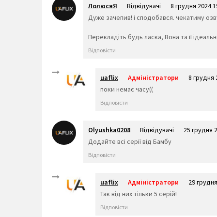
ЛолюсяЯ
Відвідувачі
8 грудня 2024 1
Дуже зачепив! і сподобався. чекатиму оз
Перекладіть будь ласка, Вона та її ідеаль
Відповісти
uaflix
Адміністратори
8 грудня 
поки немає часу((
Відповісти
Olyushka0208
Відвідувачі
25 грудня 2
Додайте всі серії від Бамбу
Відповісти
uaflix
Адміністратори
29 грудня
Так від них тільки 5 серій!
Відповісти