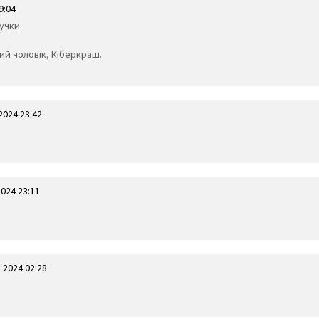
9:04
вучки
ний чоловік, Кіберкраш.
2024 23:42
024 23:11
 2024 02:28