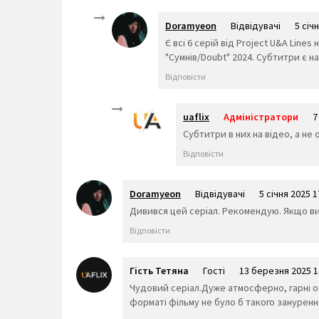
Doramyeon
Відвідувачі
5 січ
Є всі 6 серій від Project U&A Line
"Сумнів/Doubt" 2024. Субтитри є на
Відповісти
uaflix
Адміністратори
7
Субтитри в них на відео, а не
Відповісти
Doramyeon
Відвідувачі
5 січня 2025 1
Дивився цей серіал. Рекомендую. Якщо ви
Відповісти
Гість Тетяна
Гості
13 березня 2025 1
Чудовий серіал.Дуже атмосферно, гарні ост
форматі фільму не було б такого занурення