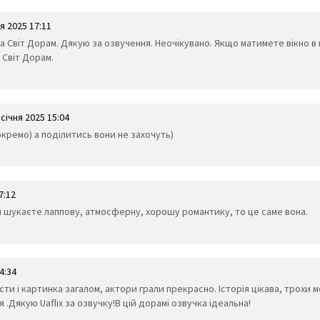
ня 2025 17:11
s на Світ Дорам. Дякую за озвучення. Неочікувано. Якщо матимете вікно в 
 Світ Дорам.
 січня 2025 15:04
 окремо) а поділитись вони не захочуть)
7:12
 шукаєте лаппову, атмосферну, хорошу романтику, то це саме вона.
4:34
и і картинка загалом, актори грали прекрасно. Історія цікава, трохи м
 .Дякую Uaflix за озвучку!В цій дорамі озвучка ідеальна!