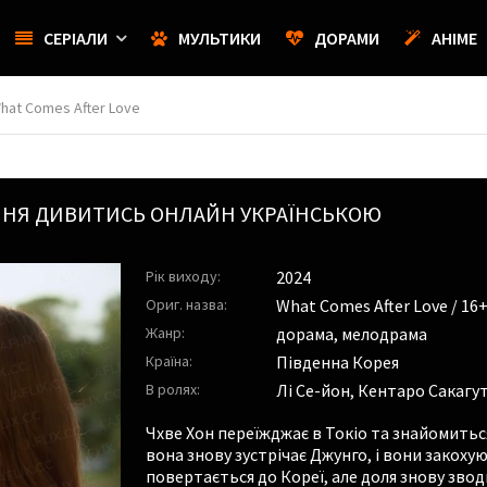
СЕРІАЛИ
МУЛЬТИКИ
ДОРАМИ
АНІМЕ
What Comes After Love
ННЯ
ДИВИТИСЬ ОНЛАЙН УКРАЇНСЬКОЮ
Рік виходу:
2024
Ориг. назва:
What Comes After Love / 16
Жанр:
дорама, мелодрама
Країна:
Південна Корея
В ролях:
Лі Се-йон
,
Кентаро Сакагут
Чхве Хон переїжджає в Токіо та знайомиться
вона знову зустрічає Джунго, і вони закоху
повертається до Кореї, але доля знову зводи