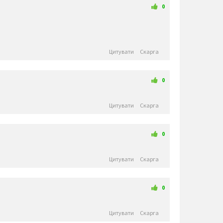
😻
😼
😽
🙀
😿
😾
🙈
🙉
0
🙊
👶
🧒
👦
👧
🧑
👨
👩
🧓
👴
👵
👨‍🎓
👩‍🎓
👨‍🏫
👨‍⚕️
👩‍⚕️
👩‍🏫
👨‍🌾
👩‍🌾
👨‍🍳
👩‍🍳
👨‍🔧
👨‍⚖️
👩‍⚖️
👩‍🔧
👨‍🏭
👩‍🏭
👨‍💼
👩‍💼
👨‍🔬
👩‍🔬
👨‍💻
Цитувати
Скарга
👩‍💻
👨‍🎤
👩‍🎤
👨‍🎨
👩‍🎨
👨‍🚀
👨‍✈️
👩‍✈️
👩‍🚀
👨‍🚒
👩‍🚒
👮‍♂️
👮‍♀️
🕵️‍♂️
🕵️‍♀️
💂‍♂️
🤴
👸
👲
💂‍♀️
👷‍♂️
👷‍♀️
👳‍♂️
👳‍♀️
0
🧕
🧔
👨‍🦰
👩‍🦰
👨‍🦱
👩‍🦱
👱‍♂️
👱‍♀️
👨‍🦲
👩‍🦲
👨‍🦳
👩‍🦳
🤵
👰
🤰
🤱
Цитувати
Скарга
👼
🎅
🤶
🦸‍♀️
🦸‍♂️
🦹‍♀️
🦹‍♂️
🧙‍♀️
🧙‍♂️
🧚‍♀️
🧚‍♂️
🧛‍♀️
🧛‍♂️
🧜‍♂️
🧜‍♀️
🧝‍♂️
🧝‍♀️
🧞‍♂️
🧞‍♀️
🧟‍♂️
🧟‍♀️
🙍‍♀️
🙍‍♂️
🙎‍♀️
0
🙎‍♂️
🙅‍♀️
🙅‍♂️
🙆‍♀️
🙆‍♂️
💁‍♀️
💁‍♂️
🙋‍♀️
🙋‍♂️
🙇‍♂️
🙇‍♀️
🤦‍♂️
🤦‍♀️
🤷‍♂️
🤷‍♀️
💆‍♀️
Цитувати
Скарга
💃
💆‍♂️
💇‍♀️
💇‍♂️
🚶‍♂️
🚶‍♀️
🏃‍♂️
🏃‍♀️
🕺
👯‍♀️
👯‍♂️
🧖‍♂️
🧖‍♀️
🧗‍♀️
🧗‍♂️
🧘‍♀️
🛀
🛌
👤
👥
🤺
🧘‍♂️
🕴️
🗣️
0
🏇
🏂
🏌️‍♂️
🏌️‍♀️
🏄‍♂️
🏄‍♀️
🚣‍♂️
⛷️
Цитувати
Скарга
🚣‍♀️
🏊‍♂️
🏊‍♀️
🏋️‍♂️
🏋️‍♀️
🚴‍♂️
⛹️‍♂️
⛹️‍♀️