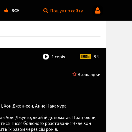
ЗСУ
Пошук
по сайту
1 серія
8.3
В закладки
+
і
,
Хон Джон-хен
,
Анне Накамура
 з Аокі Джунго, який їй допомагає. Працюючи,
ються. Після болісного розставання Чхве Хон
ть їх разом через сім років.