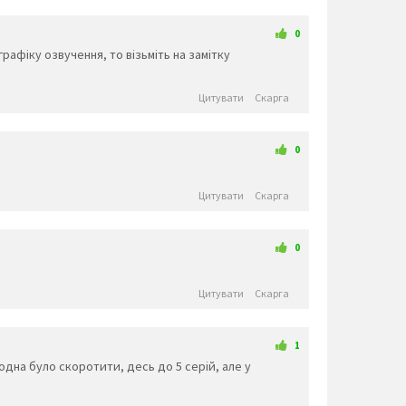
🚴‍♀️
🚵‍♂️
🚵‍♀️
🏎️
🏍️
🤸‍♂️
🤸‍♀️
🤼‍♂️
0
👫
🤼‍♀️
🤽‍♂️
🤽‍♀️
🤾‍♂️
🤾‍♀️
🤹‍♂️
🤹‍♀️
графіку озвучення, то візьміть на замітку
👬
👭
👩‍❤️‍💋‍👨
👨‍❤️‍💋‍👨
👩‍❤️‍💋‍👩
👩‍❤️‍👨
👨‍❤️‍👨
👩‍❤️‍👩
👨‍👩‍👦
👨‍👩‍👧
👨‍👩‍👧‍👦
👨‍👩‍👦‍👦
👨‍👩‍👧‍👧
👨‍👨‍👦
👨‍👨‍👧
👨‍👨‍👧‍👦
Цитувати
Скарга
👨‍👨‍👦‍👦
👨‍👨‍👧‍👧
👩‍👩‍👦
👩‍👩‍👧
👩‍👩‍👧‍👦
👩‍👩‍👦‍👦
👩‍👩‍👧‍👧
👨‍👦
👨‍👦‍👦
👨‍👧
👨‍👧‍👦
👨‍👧‍👧
👩‍👦
👩‍👦‍👦
👩‍👧
👩‍👧‍👦
👩‍👧‍👧
🤳
💪
🦵
🦶
👈
👉
☝️
0
🖕
🤞
🖖
🤘
🤙
👆
👇
✌️
✊
👊
🤛
🖐️
✋
👌
👍
👎
Цитувати
Скарга
🤜
🤚
👋
🤟
👏
👐
🙌
✍️
🤲
🙏
🤝
💅
👃
👣
👀
👂
0
🧠
🦴
🦷
👅
👄
💋
👁️
👁️‍🗨️
💘
💓
💔
💕
💖
💗
💙
❤️
Цитувати
Скарга
💚
💛
🧡
💜
🖤
💝
💞
💟
💌
💤
💢
💥
💦
💨
❣️
💣
1
💫
💬
💭
🗨️
🗯️
🕳️
👓
🕶️
одна було скоротити, десь до 5 серій, але у
🥽
🥼
👔
👕
👖
🧣
🧤
🧥
🧦
👗
👘
👙
👚
👛
👜
👝