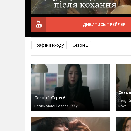
ДИВИТИСЬ ТРЕЙЛЕР.
Графік виходу
Сезон 1
Сезон 
Сезон 1 Серія 6
Нездій
Невимовлені слова часу
коханн