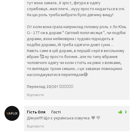
тут вона замала...її зріст, фігура в одягу
🤴
👸
👷‍♀️
службовця...малі плечі....нууу просто кидається в очі.
👲
👳‍♂️
👳‍♀️
На цю роль треба вибрати було дівчину вищу!
🧕
🧔
👱‍♂️
👨‍🦰
👩‍🦰
👱‍♀️
От коли вона грала наприклад головну роль з Ло Юнь
👨‍🦱
👩‍🦱
👨‍🦲
Сі - 177 см в дорамі " Світлий попіл місяця "...чи подібні
👩‍🦲
👨‍🦳
👩‍🦳
дорами, вона неймовірна і чудово підходить в
🤵
👰
🤰
подібні дорами, їй треба одягати довгі сукні ...
🤱
👼
🎅
Навіть саме в цій дорамі, в першій серії в весільному
🤶
🦸‍♀️
🦸‍♂️
вбрані 🥰 ну просто богиня...але по типу вбрання
🦹‍♀️
🦹‍♂️
🧙‍♀️
чоловічого одягу чи коли стоїть на рівні з вояками,
то виглядає трохи смішно...і це заважає повноцінно
🧙‍♂️
🧚‍♀️
🧚‍♂️
насолоджуватися переглядом😅
🧛‍♀️
🧛‍♂️
🧜‍♂️
🧜‍♀️
🧝‍♂️
🧝‍♀️
Переклад 10/10 ! ❤️‍🔥❤️‍🔥❤️‍🔥
🧞‍♂️
🧞‍♀️
🧟‍♂️
Відповісти
🧟‍♀️
🙍‍♀️
🙍‍♂️
🙎‍♀️
🙎‍♂️
🙅‍♀️
🙅‍♂️
🙆‍♀️
🙆‍♂️
Гість Оля
Гості
2
💁‍♀️
💁‍♂️
🙋‍♀️
31 трав 2026 12:40
Дякую!!!! Що є українська озвучка. 💙 💛
🙋‍♂️
🙇‍♂️
🙇‍♀️
Відповісти
🤦‍♂️
🤦‍♀️
🤷‍♂️