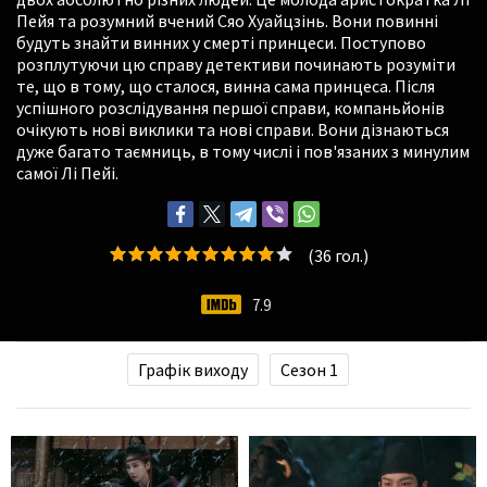
Пейя та розумний вчений Сяо Хуайцзінь. Вони повинні
будуть знайти винних у смерті принцеси. Поступово
розплутуючи цю справу детективи починають розуміти
те, що в тому, що сталося, винна сама принцеса. Після
успішного розслідування першої справи, компаньйонів
очікують нові виклики та нові справи. Вони дізнаються
дуже багато таємниць, в тому числі і пов'язаних з минулим
самої Лі Пейі.
(
36
гол.)
7.9
Графік виходу
Сезон 1