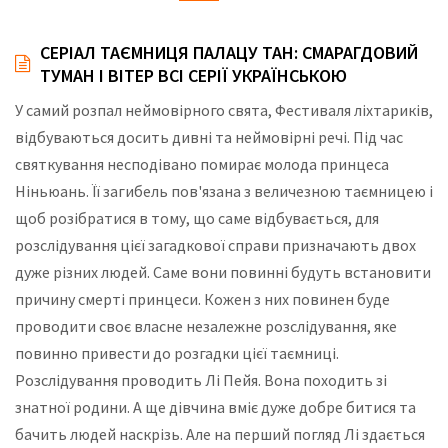
СЕРІАЛ ТАЄМНИЦЯ ПАЛАЦУ ТАН: СМАРАГДОВИЙ
ТУМАН І ВІТЕР ВСІ СЕРІЇ УКРАЇНСЬКОЮ
У самий розпал неймовірного свята, Фестиваля ліхтариків,
відбуваються досить дивні та неймовірні речі. Під час
святкування несподівано помирає молода принцеса
Ніньюань. Її загибель пов'язана з величезною таємницею і
щоб розібратися в тому, що саме відбувається, для
розслідування цієї загадкової справи призначають двох
дуже різних людей. Саме вони повинні будуть встановити
причину смерті принцеси. Кожен з них повинен буде
проводити своє власне незалежне розслідування, яке
повинно привести до розгадки цієї таємниці.
Розслідування проводить Лі Пейя. Вона походить зі
знатної родини. А ще дівчина вміє дуже добре битися та
бачить людей наскрізь. Але на перший погляд Лі здається