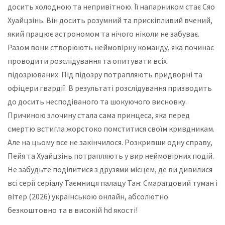
досить холодною та непривітною. Її напарником стає Сяо
Хуайцзінь. Він досить розумний та прискіпливий вчений,
який працює астрономом та нічого ніколи не забуває.
Разом вони створюють неймовірну команду, яка починає
проводити розслідування та опитувати всіх
підозрюваних. Під підозру потрапляють придворні та
офіцери гвардії. В результаті розслідування призводить
до досить несподіваного та шокуючого висновку.
Причиною злочину стала сама принцеса, яка перед
смертю встигла жорстоко помститися своїм кривдникам.
Але на цьому все не закінчилося. Розкривши одну справу,
Пейя та Хуайцзінь потрапляють у вир неймовірних подій.
Не забудьте поділитися з друзями місцем, де ви дивилися
всі серії серіалу Таємниця палацу Тан: Смарагдовий туман і
вітер (2026) українською онлайн, абсолютно
безкоштовно та в високій hd якості!