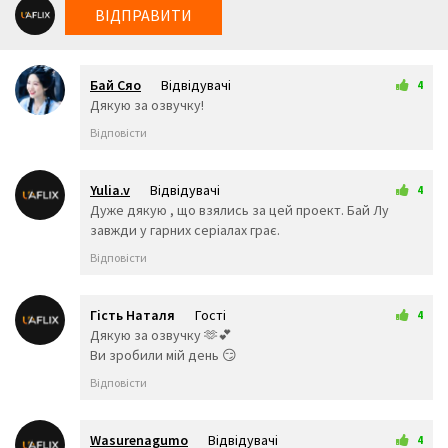
😥
😮
🤐
ВІДПРАВИТИ
😯
😪
😫
😴
😌
😛
😜
😝
🤤
Бай Сяо
Відвідувачі
😒
😓
😔
4
16 лютого 2026 18:23
Дякую за озвучку!
😕
🙃
🤑
😲
☹️
🙁
Відповісти
😖
😞
😟
😤
😢
😭
😦
😧
😨
Yulia.v
Відвідувачі
4
😩
🤯
😬
16 лютого 2026 19:48
Дуже дякую , що взялись за цей проект. Бай Лу
😰
😱
🥵
завжди у гарних серіалах грає.
🥶
😳
🤪
Відповісти
😵
😡
😠
🤬
😷
🤒
🤕
🤢
🤮
Гість Наталя
Гості
4
🤧
😇
🤠
19 лютого 2026 13:21
Дякую за озвучку 🫶💕
🥳
🥴
🥺
Ви зробили мій день 😏
🤥
🤫
🤭
Відповісти
🧐
🤓
😈
👿
🤡
👹
👺
💀
☠️
Wasurenagumo
Відвідувачі
4