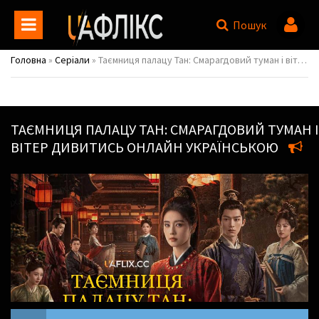
Пошук
Головна
»
Серіали
» Таємниця палацу Тан: Смарагдовий туман і вітер / Unveil: Jadewind / Tang gong qi an zhi Qing wu feng ming
ТАЄМНИЦЯ ПАЛАЦУ ТАН: СМАРАГДОВИЙ ТУМАН І
ВІТЕР
ДИВИТИСЬ ОНЛАЙН УКРАЇНСЬКОЮ