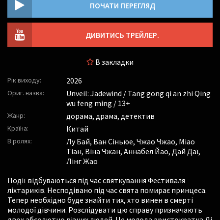
ПОЧАТИ ПЕРЕГЛЯД
ДИВИТИСЬ ТРЕЙЛЕР.
В закладки
Рік виходу:
2026
Ориг. назва:
Unveil: Jadewind / Tang gong qi an zhi Qing
wu feng ming / 13+
Жанр:
дорама, драма, детектив
Країна:
Китай
В ролях:
Лу Бай
,
Ван Сіньюе
,
Чжао Чжао
,
Міао
Тіан
,
Віна Чжан
,
Аннабел Йао
,
Дай Даї
,
Лінг Жао
Події відбуваються під час святкування Фестиваля
ліхтариків. Несподівано під час свята помирає принцеса.
Тепер необхідно буде знайти тих, хто винен в смерті
молодої дівчини. Розслідувати цю справу призначають
двох абсолютно різних людей. Це молода аристократка Лі