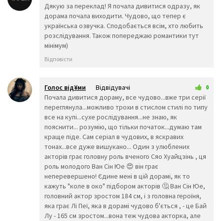
👻
👾
👽
19 лютого 2026 13:28
Дякую за переклад! Я почала дивитися одразу, як
🤖
💩
😺
дорама почала виходити. Чудово, що тепер є
😸
😹
😻
українська озвучка. Сподобається всім, хто любить
😼
😽
🙀
розслідування. Також попереджаю романтики тут
😿
😾
🙈
мінімум)
🙉
🙊
👶
Відповісти
🧒
👦
👧
🧑
👨
👩
🧓
👴
👵
Голос від¥ми
Відвідувачі
0
👨‍🎓
👨‍⚕️
👩‍⚕️
19 лютого 2026 23:50
Почала дивитися дораму, все чудово...вже три серії
👩‍🎓
👨‍🏫
👩‍🏫
переглянула...можливо трохи в стислом стилі по типу
👨‍🌾
👨‍⚖️
👩‍⚖️
все на купі...сухе рослідування...не знаю, як
👩‍🌾
👨‍🍳
👩‍🍳
пояснити... розумію, що тільки початок...думаю там
👨‍🔧
👩‍🔧
👨‍🏭
краще піде. Сам серіал в чудових, в яскравих
👩‍🏭
👨‍💼
👩‍💼
тонах...все дуже вишукано... Один з улюблених
👨‍🔬
👩‍🔬
👨‍💻
акторів грає головну роль вченого Сяо Хуайцзінь , ця
👩‍💻
👨‍🎤
👩‍🎤
роль молодого Ван Сін Юе 😍 він грає
👨‍🎨
👩‍🎨
👨‍✈️
неперевершено! Єдине мені в цій дорамі, як то
кажуть "коле в око" підбором акторів 🤔 Ван Сін Юе,
👨‍🚀
👩‍🚀
👩‍✈️
головний актор зростом 184 см, і з головна героїня,
👨‍🚒
👩‍🚒
👮‍♂️
яка грає Лі Пеї, яка в дорамі чудово б'ється , - це Бай
👮‍♀️
🕵️‍♂️
🕵️‍♀️
Лу - 165 см зростом...вона теж чудова акторка, але
💂‍♂️
💂‍♀️
👷‍♂️