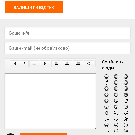
ЗАЛИШИТИ ВІДГУК
Смайли та
люди
😀
😁
😂
🤣
😃
😄
😅
😆
😉
😊
😋
😎
😍
😘
🥰
😗
😙
😚
☺️
🙂
🤗
🤩
🤔
🤨
😐
😑
😶
🙄
😏
😣