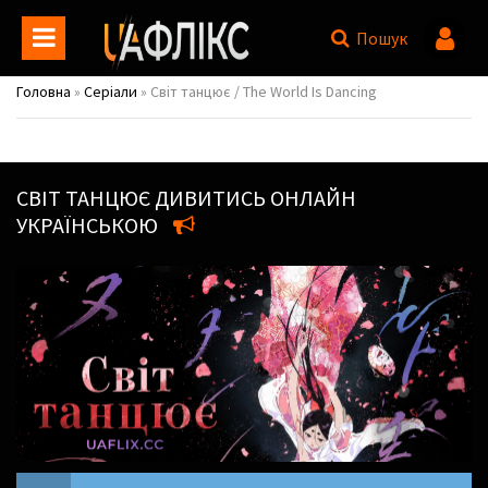
Пошук
Головна
»
Серіали
» Світ танцює / The World Is Dancing
СВІТ ТАНЦЮЄ
ДИВИТИСЬ ОНЛАЙН
УКРАЇНСЬКОЮ