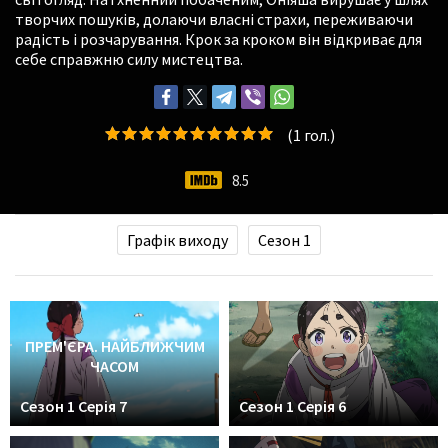
творчих пошуків, долаючи власні страхи, переживаючи
радість і розчарування. Крок за кроком він відкриває для
себе справжню силу мистецтва.
(
1
гол.)
8.5
Графік виходу
Сезон 1
ПРЕМ'ЄРА. НАЙБЛИЖЧИМ
ЧАСОМ
Сезон 1 Серія 7
Сезон 1 Серія 6