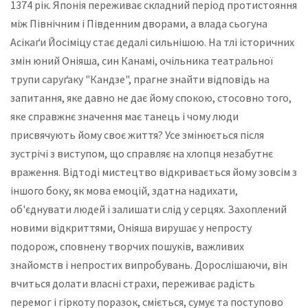
1374 рік. Японія переживає складний період протистояння
між Північним і Південним дворами, а влада сьогуна
Асікаґи Йосіміцу стає дедалі сильнішою. На тлі історичних
змін юний Оніяша, син Канамі, очільника театральної
трупи саруґаку "Кандзе", прагне знайти відповідь на
запитання, яке давно не дає йому спокою, стосовно того,
яке справжнє значення має танець і чому люди
присвячують йому своє життя? Усе змінюється після
зустрічі з виступом, що справляє на хлопця незабутнє
враження. Відтоді мистецтво відкривається йому зовсім з
іншого боку, як мова емоцій, здатна надихати,
об'єднувати людей і залишати слід у серцях. Захоплений
новими відкриттями, Оніяша вирушає у непросту
подорож, сповнену творчих пошуків, важливих
знайомств і непростих випробувань. Дорослішаючи, він
вчиться долати власні страхи, переживає радість
перемог і гіркоту поразок, сміється, сумує та поступово