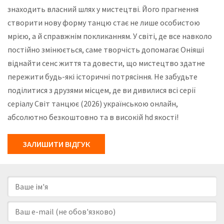
знаходить власний шлях у мистецтві. Його прагнення
створити нову форму танцю стає не лише особистою
мрією, а й справжнім покликанням. У світі, де все навколо
постійно змінюється, саме творчість допомагає Оніяші
віднайти сенс життя та довести, що мистецтво здатне
пережити будь-які історичні потрясіння. Не забудьте
поділитися з друзями місцем, де ви дивилися всі серії
серіалу Світ танцює (2026) українською онлайн,
абсолютно безкоштовно та в високій hd якості!
ЗАЛИШИТИ ВІДГУК