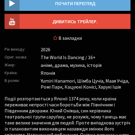
ПОЧАТИ ПЕРЕГЛЯД
ДИВИТИСЬ ТРЕЙЛЕР.
В закладки
Рік виходу:
2026
Ориг. назва:
The World Is Dancing / 16+
Жанр:
аніме, драма, музика, історія
Країна:
Японія
В ролях:
Yumiri Hanamori
,
Шімба Цучіа
,
Маая Учіда
,
Ромі Парк
,
Кацуюкі Конісі
,
Харукі Ішія
Події розгортаються у Японії 1374 року, коли країна
переживає непрості часи боротьби між Північним і
Південним дворами. Юний Оніяша, син керівника
театральної трупи саруґаку, не розуміє, чому танець має
таке велике значення для людей. Проте випадкова зустріч
із талановитим виконавцем назавжди змінює його
світогляд. Натхненний побаченим, Оніяша вирушає у шлях