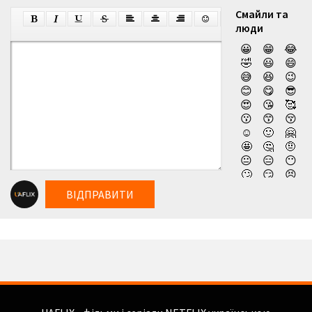
Смайли та
люди
😀
😁
😂
🤣
😃
😄
😅
😆
😉
😊
😋
😎
😍
😘
🥰
😗
😙
😚
☺️
🙂
🤗
🤩
🤔
🤨
😐
😑
😶
🙄
😏
😣
😥
😮
🤐
ВІДПРАВИТИ
😯
😪
😫
😴
😌
😛
😜
😝
🤤
😒
😓
😔
😕
🙃
🤑
😲
☹️
🙁
😖
😞
😟
😤
😢
😭