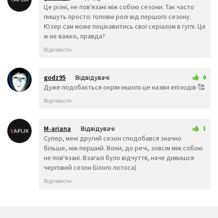
👺
💀
☠️
19 квітня 2026 12:30
Це різні, не пов'язані між собою сезони. Так часто
👻
👾
👽
пишуть просто: головні ролі від першого сезону.
Юзер сам може поцікавитись свої серіалом в гуглі. Це
🤖
💩
😺
ж не важко, правда?
😸
😹
😻
😼
😽
🙀
Відповісти
😿
😾
🙈
🙉
🙊
👶
🧒
👦
👧
godz95
Відвідувачі
0
🧑
👨
👩
16 квітня 2026 22:01
Дуже подобається окрім іншого це назви епізодів 🥰
🧓
👴
👵
Відповісти
👨‍🎓
👨‍⚕️
👩‍⚕️
👩‍🎓
👨‍🏫
👩‍🏫
👨‍🌾
👨‍⚖️
👩‍⚖️
M-ariana
Відвідувачі
1
👩‍🌾
👨‍🍳
👩‍🍳
18 квітня 2026 21:24
Супер, мені другий сезон сподобався значно
👨‍🔧
👩‍🔧
👨‍🏭
більше, ніж перший. Вони, до речі, зовсім між собою
👩‍🏭
👨‍💼
👩‍💼
не пов'язані. Взагалі було відчуття, наче дивишся
👨‍🔬
👩‍🔬
👨‍💻
черговий сезон Білого лотоса)
👩‍💻
👨‍🎤
👩‍🎤
Відповісти
👨‍🎨
👩‍🎨
👨‍✈️
👨‍🚀
👩‍🚀
👩‍✈️
👨‍🚒
👩‍🚒
👮‍♂️