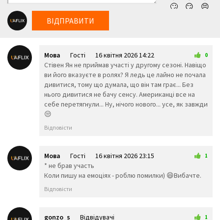
🙄
😏
😣
😥
😮
🤐
ВІДПРАВИТИ
😯
😪
😫
😴
😌
😛
😜
😝
🤤
Мова
Гості
16 квітня 2026 14:22
😒
😓
😔
0
Стівен Ян не приймав участі у другому сезоні. Навіщо
😕
🙃
🤑
ви його вказуєте в ролях? Я ледь це лайно не почала
😲
☹️
🙁
дивитися, тому що думала, що він там грає... Без
😖
😞
😟
нього дивитися не бачу сенсу. Американці все на
😤
😢
😭
себе перетягнули... Ну, нічого нового... усе, як завжди
😦
😧
😨
😒
😩
🤯
😬
😰
😱
🥵
Відповісти
🥶
😳
🤪
😵
😡
😠
🤬
😷
🤒
Мова
Гості
16 квітня 2026 23:15
1
🤕
🤢
🤮
* не брав участь
🤧
😇
🤠
Коли пишу на емоціях - роблю помилки) 😄Вибачте.
🥳
🥴
🥺
Відповісти
🤥
🤫
🤭
🧐
🤓
😈
👿
🤡
👹
gonzo_s
Відвідувачі
1