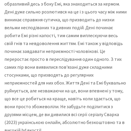
образливий десь з боку Емі, яка знаходиться за кермом.
Дені дуже сильно розлютився на це і з цього часу між ними
виникає справжня сутичка, що призводить до низки
вельми несподіваних та дивних подій. Дені починає
робити Емі різні капості, тим самим виплескуючи весь
свій гнів та невдоволення життям. Емі також у відповідь
починає завдавати неприємності чоловікові. Це
переростає просто в переслідування один одного. З тих
самих пір вони виявилися пов'язані дуже складними
стосунками, що призводять до регулярних
неприємностей для них обох. Життя Дені та Емі буквально
руйнується, але незважаючи на це, вони впевнені у тому,
що все це робиться на краще, навіть коли здається, що
вони просто збожеволіли. Не забудьте поділитися з
друзями місцем, де ви дивилися всі серії серіалу Сварка
(2023) українською онлайн, абсолютно безкоштовно та в
високій hd якості!