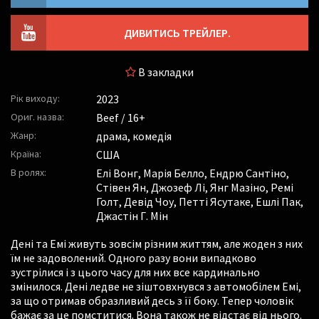
ДИВИТИСЬ ТРЕЙЛЕР.
В закладки
Рік виходу:
2023
Ориг. назва:
Beef / 16+
Жанр:
драма, комедія
Країна:
США
В ролях:
Елі Вонг
,
Марія Белло
,
Ендрю Сантіно
,
Стівен Ян
,
Джозеф Лі
,
Янг Мазіно
,
Ремі
Голт
,
Девід Чоу
,
Петті Ясутаке
,
Ешлі Пак
,
Джастін Г. Мін
Дені та Емі живуть зовсім різним життям, але жоден з них
їм не задоволений. Одного разу вони випадково
зустрілися і з цього часу для них все кардинально
змінилося. Дені ледве не зіштовхнувся з автомобілем Емі,
за що отримав образливий десь з її боку. Тепер чоловік
бажає за це помститися. Вона також не відстає від нього.