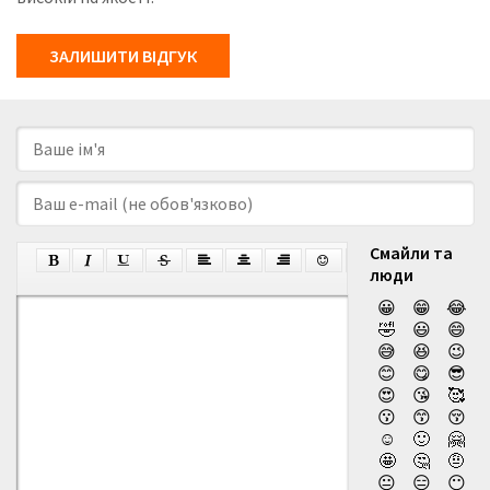
ЗАЛИШИТИ ВІДГУК
Смайли та
люди
😀
😁
😂
🤣
😃
😄
😅
😆
😉
😊
😋
😎
😍
😘
🥰
😗
😙
😚
☺️
🙂
🤗
🤩
🤔
🤨
😐
😑
😶