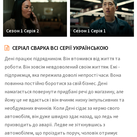
Сезон 1 Серія 2
Сезон 1 Серія 1
СЕРІАЛ СВАРКА ВСІ СЕРІЇ УКРАЇНСЬКОЮ
Дені працює підрядником. Він втомився від життя та
роботи. Він зовсім невдоволений своїм життям. Емі -
підприємця, яка пережила доволі непрості часи. Вона
повинна постійно боротися за свій бізнес. Дені
намагається повернути придбані речі до магазину, але
йому це не вдається і він вчиняє низку імпульсивних та
необдуманих вчинків. Коли Дені сідає за кермо свого
автомобіля, він дуже швидко здає назад, що ледь не
призводить до аварії. Ледве не зіткнувшись з
автомобілем, що проїздить поруч, чоловік отримує