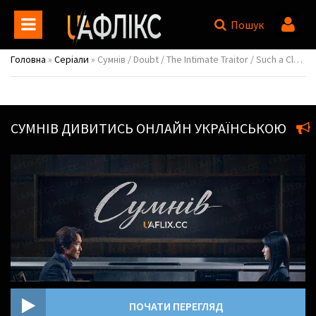
Пошук
Головна
»
Серіали
» Сумнів / Doubt / The Intimate Traitor / Such a Close Traitor / Itorok chinmilhan baesinja
СУМНІВ
ДИВИТИСЬ ОНЛАЙН УКРАЇНСЬКОЮ
ПОЧАТИ ПЕРЕГЛЯД