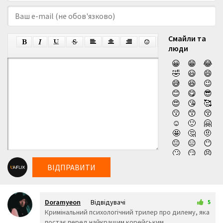
Смайли та
люди
😀
😁
😂
🤣
😃
😄
😅
😆
😉
😊
😋
😎
😍
😘
🥰
😗
😙
😚
☺️
🙂
🤗
🤩
🤔
🤨
😐
😑
😶
🙄
😏
😣
😥
😮
🤐
ВІДПРАВИТИ
😯
😪
😫
😴
😌
😛
😜
😝
🤤
Doramyeon
Відвідувачі
😒
😓
😔
5
9 січня 2025 11:08
Кримінальний психологічний трилер про дилему, яка
😕
🙃
🤑
постає перед найкращим корейським
😲
☹️
🙁