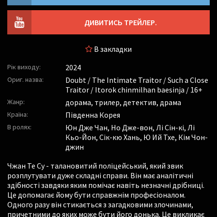
ДИВИТИСЬ ТРЕЙЛЕР.
В закладки
Рік виходу:
2024
Ориг. назва:
Doubt / The Intimate Traitor / Such a Close
Traitor / Itorok chinmilhan baesinja / 16+
Жанр:
дорама, трилер, детектив, драма
Країна:
Південна Корея
В ролях:
Юн Дже Чан
,
Но Дже-вон
,
Лі Сін-кі
,
Лі
Кьо-Йон
,
Сік-кю Хань
,
Ю Ий Тхе
,
Кім Чон-
джин
Чжан Те Су - талановитий поліцейський, який звик
розплутувати дуже складні справи. Він має аналітичні
здібності завдяки яким помічає навіть незначні дрібниці.
Це допомагає йому бути справжнім професіоналом.
Одного разу він стикається з загадковими злочинами,
причетними до яких може бути його донька. Це викликає