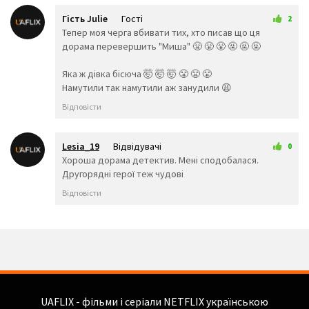
🤵
👰
🤰
Гість Julie
Гості
2
🤱
👼
🎅
22 квітня 2026 21:56
Тепер моя черга вбивати тих, хто писав що ця
🤶
🦸‍♀️
🦸‍♂️
дорама перевершить "Миша" 😤 😤 😤 🤬 🤬 🤬
🦹‍♀️
🦹‍♂️
🧙‍♀️
🧙‍♂️
🧚‍♀️
🧚‍♂️
Яка ж дівка бісюча 🤯 🤯 🤯 😤 😤 😤
🧛‍♀️
🧛‍♂️
🧜‍♂️
Намутили так намутили аж занудили 😩
🧜‍♀️
🧝‍♂️
🧝‍♀️
Відповісти
🧞‍♂️
🧞‍♀️
🧟‍♂️
🧟‍♀️
🙍‍♀️
🙍‍♂️
Lesia_19
Відвідувачі
🙎‍♀️
🙎‍♂️
🙅‍♀️
0
25 квітня 2026 10:20
Хороша дорама детектив. Мені сподобалася.
🙅‍♂️
🙆‍♀️
🙆‍♂️
Другорядні герої теж чудові
💁‍♀️
💁‍♂️
🙋‍♀️
🙋‍♂️
🙇‍♂️
🙇‍♀️
Відповісти
🤦‍♂️
🤦‍♀️
🤷‍♂️
🤷‍♀️
💆‍♀️
💆‍♂️
💇‍♀️
💇‍♂️
🚶‍♂️
🚶‍♀️
🏃‍♂️
🏃‍♀️
💃
🕺
👯‍♀️
👯‍♂️
🧖‍♂️
🧖‍♀️
🧗‍♀️
🧗‍♂️
🧘‍♀️
UAFLIX - фільми і серіали NETFLIX українською