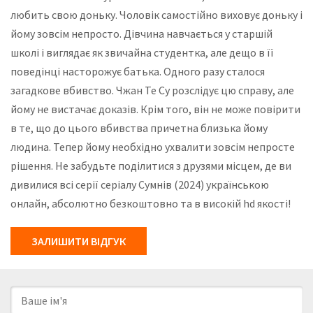
любить свою доньку. Чоловік самостійно виховує доньку і
йому зовсім непросто. Дівчина навчається у старшій
школі і виглядає як звичайна студентка, але дещо в її
поведінці насторожує батька. Одного разу сталося
загадкове вбивство. Чжан Те Су розслідує цю справу, але
йому не вистачає доказів. Крім того, він не може повірити
в те, що до цього вбивства причетна близька йому
людина. Тепер йому необхідно ухвалити зовсім непросте
рішення. Не забудьте поділитися з друзями місцем, де ви
дивилися всі серії серіалу Сумнів (2024) українською
онлайн, абсолютно безкоштовно та в високій hd якості!
ЗАЛИШИТИ ВІДГУК