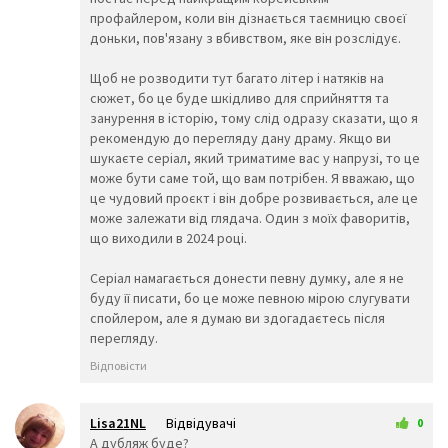
профайлером, коли він дізнається таємницю своєї
😖
😞
😟
доньки, пов'язану з вбивством, яке він розслідує.
😤
😢
😭
😦
😧
😨
Щоб не розводити тут багато літер і натяків на
😩
🤯
😬
сюжет, бо це буде шкідливо для сприйняття та
😰
😱
🥵
занурення в історію, тому слід одразу сказати, що я
🥶
😳
🤪
рекомендую до перегляду дану драму. Якщо ви
😵
😡
😠
шукаєте серіал, який триматиме вас у напрузі, то це
🤬
😷
🤒
може бути саме той, що вам потрібен. Я вважаю, що
🤕
🤢
🤮
це чудовий проєкт і він добре розвивається, але це
🤧
😇
🤠
може залежати від глядача. Один з моїх фаворитів,
🥳
🥴
🥺
що виходили в 2024 році.
🤥
🤫
🤭
🧐
🤓
😈
Серіал намагається донести певну думку, але я не
👿
🤡
👹
буду її писати, бо це може певною мірою слугувати
👺
💀
☠️
спойлером, але я думаю ви здогадаєтесь після
👻
👾
👽
перегляду.
🤖
💩
😺
Відповісти
😸
😹
😻
😼
😽
🙀
😿
😾
🙈
Lisa21NL
Відвідувачі
0
🙉
🙊
👶
25 березня 2025 13:27
А дубляж буде?