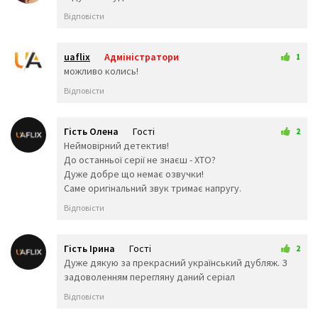
🧒
👦
👧
Відповісти
🧑
👨
👩
🧓
👴
👵
👨‍🎓
👨‍⚕️
👩‍⚕️
uaflix
Адміністратори
1
👩‍🎓
👨‍🏫
👩‍🏫
26 березня 2025 10:33
можливо колись!
👨‍🌾
👨‍⚖️
👩‍⚖️
👩‍🌾
👨‍🍳
👩‍🍳
Відповісти
👨‍🔧
👩‍🔧
👨‍🏭
👩‍🏭
👨‍💼
👩‍💼
Гість Олена
Гості
2
👨‍🔬
👩‍🔬
👨‍💻
12 лютого 2026 20:22
Неймовірний детектив!
👩‍💻
👨‍🎤
👩‍🎤
До останньої серії не знаєш - ХТО?
👨‍🎨
👩‍🎨
👨‍✈️
Дуже добре що немає озвучки!
👨‍🚀
👩‍🚀
👩‍✈️
Саме оригінальний звук тримає напругу.
👨‍🚒
👩‍🚒
👮‍♂️
Відповісти
👮‍♀️
🕵️‍♂️
🕵️‍♀️
💂‍♂️
💂‍♀️
👷‍♂️
🤴
👸
👷‍♀️
Гість Ірина
Гості
2
👲
👳‍♂️
👳‍♀️
19 березня 2026 07:12
Дуже дякую за прекрасний український дубляж. З
🧕
🧔
👱‍♂️
задоволенням перегляну даний серіал
👨‍🦰
👩‍🦰
👱‍♀️
Відповісти
👨‍🦱
👩‍🦱
👨‍🦲
👩‍🦲
👨‍🦳
👩‍🦳