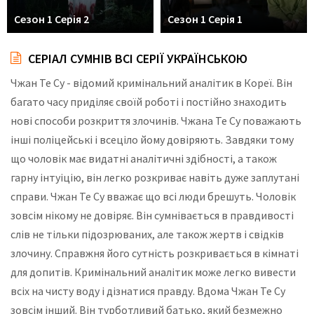
Сезон 1 Серія 2
Сезон 1 Серія 1
СЕРІАЛ СУМНІВ ВСІ СЕРІЇ УКРАЇНСЬКОЮ
Чжан Те Су - відомий кримінальний аналітик в Кореї. Він
багато часу приділяє своїй роботі і постійно знаходить
нові способи розкриття злочинів. Чжана Те Су поважають
інші поліцейські і всеціло йому довіряють. Завдяки тому
що чоловік має видатні аналітичні здібності, а також
гарну інтуіцію, він легко розкриває навіть дуже заплутані
справи. Чжан Те Су вважає що всі люди брешуть. Чоловік
зовсім нікому не довіряє. Він сумнівається в правдивості
слів не тільки підозрюваних, але також жертв і свідків
злочину. Справжня його сутність розкривається в кімнаті
для допитів. Кримінальний аналітик може легко вивести
всіх на чисту воду і дізнатися правду. Вдома Чжан Те Су
зовсім інший. Він турботливий батько, який безмежно