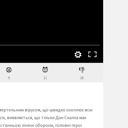
😧
😈
👎
9
11
28
Ю
 смертельним вірусом, що швидко охоплює всю
всіх, виявляється, що тільки Дан Скалла має
останньою лінією оборони, головні герої