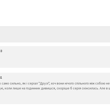
33
41
амо сильно, як і серіал "Друзі", хоч вони нічого спільного між собою не
удні, коли лише на годинник дивишся, скоріше б серія скінсилась. Але в