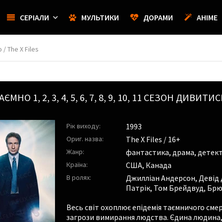
СЕРІАЛИ
МУЛЬТИКИ
ДОРАМИ
АНІМЕ
/ The X Files
ТАЄМНО
1, 2, 3, 4, 5, 6, 7, 8, 9, 10, 11 СЕЗОН ДИ
Рік виходу:
1993
Ориг. назва:
The X Files / 16+
Жанр:
фантастика, драма, детект
Країна:
США, Канада
В ролях:
Джилліан Андерсон
,
Девід
Патрік
,
Том Брейдвуд
,
Брю
Весь світ охоплює епідемія таємничого смер
загрози вимирання людства. Єдина людина, я