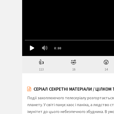
👍
🤣
😲
113
16
14
СЕРІАЛ СЕКРЕТНІ МАТЕРІАЛИ / ЦІЛКОМ ТАЄ
Події захоплюючого телесеріалу розгортається
планету. У світі панує хаос і паніка, а людство
імунітет до цього небезпечного збудника. В ум