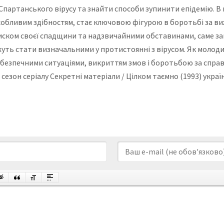
партанського вірусу та знайти способи зупинити епідемію. В 
а особливим здібностям, стає ключовою фігурою в боротьбі за 
тиском своєї спадщини та надзвичайними обставинами, саме за
жуть стати визначальними у протистоянні з вірусом. Як молоди
ебезпечними ситуаціями, викриттям змов і боротьбою за справ
, 10, 11 сезон серіалу Секретні матеріали / Цілком таємно (1993)