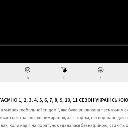
😔
💣
🥱
8
21
5
МНО 1, 2, 3, 4, 5, 6, 7, 8, 9, 10, 11 СЕЗОН УКРАЇНСЬКО
 в умовах глобальної епідемії, яка була викликана таємничим
 стикається з загрозою вимирання, але згодом, несподівано для 
овах, коли надія на порятунок здавалася безнадійною, стають 