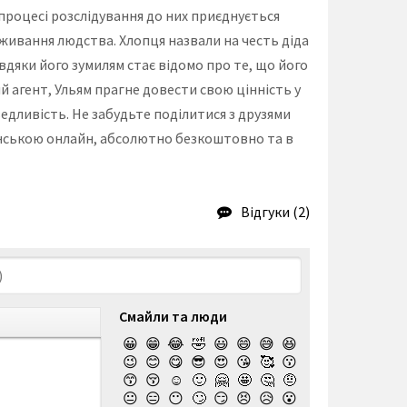
процесі розслідування до них приєднується
виживання людства. Хлопця назвали на честь діда
вдяки його зумилям стає відомо про те, що його
й агент, Ульям прагне довести свою цінність у
едливість. Не забудьте поділитися з друзями
 українською онлайн, абсолютно безкоштовно та в
Відгуки (2)
Смайли та люди
😀
😁
😂
🤣
😃
😄
😅
😆
😉
😊
😋
😎
😍
😘
🥰
😗
😙
😚
☺️
🙂
🤗
🤩
🤔
🤨
😐
😑
😶
🙄
😏
😣
😥
😮