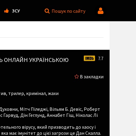
ЗСУ
Пошук
по сайту
7.7
ВИТИСЬ ОНЛАЙН УКРАЇНСЬКОЮ
В закладки
ив, трилер, кримінал, жахи
 Духовни
,
Мітч Піледжі
,
Вільям Б. Девіс
,
Роберт
с Гарвуд
,
Дін Геглунд
,
Аннабет Гіш
,
Ніколас Лі
тельного вірусу, який призводить до хаосу і
ка має імунітет до цієї загрози це Дан Скалла.