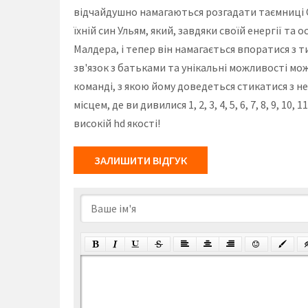
відчайдушно намагаються розгадати таємниці С
їхній син Ульям, який, завдяки своїй енергії т
Малдера, і тепер він намагається впоратися з 
зв'язок з батьками та унікальні можливості мо
команді, з якою йому доведеться стикатися з н
місцем, де ви дивилися 1, 2, 3, 4, 5, 6, 7, 8, 9
високій hd якості!
ЗАЛИШИТИ ВІДГУК