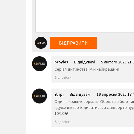
ВІДПРАВИТИ
broyles
Відвідувачі
5 лютого 2025 21:
Серіал дитинства! Мій найкращий!
Відповісти
Yurpi
Відвідувачі
19 вересня 2025 17:
Один з кращих серіалів. Обожнюю його так с
і дуже цікаво їх дивитись, а є відверто н
10/10❤️
Відповісти