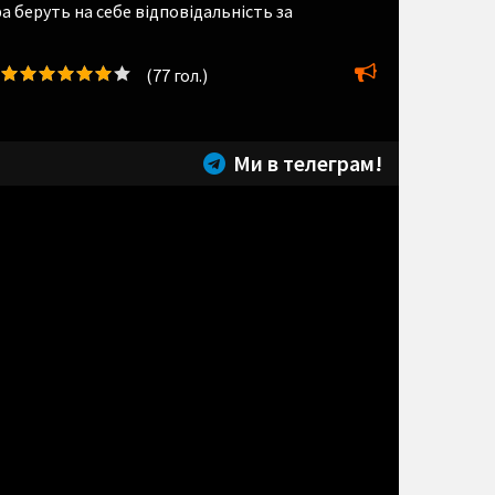
а беруть на себе відповідальність за
(
77
гол.)
Ми в телеграм!