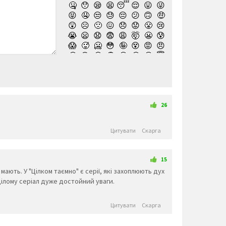
🤐
😯
😪
😫
😴
😌
😛
😜
😝
🤤
😒
😓
😔
😕
🙃
🤑
😲
☹️
🙁
😖
😞
😟
😤
😢
😭
😦
😧
😨
😩
🤯
😬
😰
😱
🥵
🥶
😳
🤪
😵
😡
😠
🤬
😷
🤒
🤕
🤢
🤮
🤧
😇
🤠
🥳
🥴
🥺
🤥
🤫
🤭
🧐
🤓
😈
👿
🤡
👹
👺
💀
☠️
👻
👾
🤖
💩
😺
😸
😹
👽
😻
😼
😽
🙀
😿
😾
🙈
🙉
26
🙊
👶
🧒
👦
👧
🧑
👨
👩
🧓
👴
👵
👨‍🎓
👩‍🎓
👨‍🏫
👨‍⚕️
👩‍⚕️
Цитувати
Скарга
👩‍🏫
👨‍🌾
👩‍🌾
👨‍🍳
👩‍🍳
👨‍🔧
👨‍⚖️
👩‍⚖️
👩‍🔧
👨‍🏭
👩‍🏭
👨‍💼
👩‍💼
👨‍🔬
👩‍🔬
👨‍💻
👩‍💻
👨‍🎤
👩‍🎤
👨‍🎨
👩‍🎨
👨‍🚀
👨‍✈️
👩‍✈️
15
👩‍🚀
👨‍🚒
👩‍🚒
👮‍♂️
👮‍♀️
🕵️‍♂️
🕵️‍♀️
💂‍♂️
 мають. У "Цілком таємно" є серії, які захоплюють дух
🤴
👸
👲
💂‍♀️
👷‍♂️
👷‍♀️
👳‍♂️
👳‍♀️
 цілому серіал дуже достойний уваги.
🧕
🧔
👨‍🦰
👩‍🦰
👨‍🦱
👩‍🦱
👱‍♂️
👱‍♀️
👨‍🦲
👩‍🦲
👨‍🦳
👩‍🦳
🤵
👰
🤰
🤱
Цитувати
Скарга
👼
🎅
🤶
🦸‍♀️
🦸‍♂️
🦹‍♀️
🦹‍♂️
🧙‍♀️
🧙‍♂️
🧚‍♀️
🧚‍♂️
🧛‍♀️
🧛‍♂️
🧜‍♂️
🧜‍♀️
🧝‍♂️