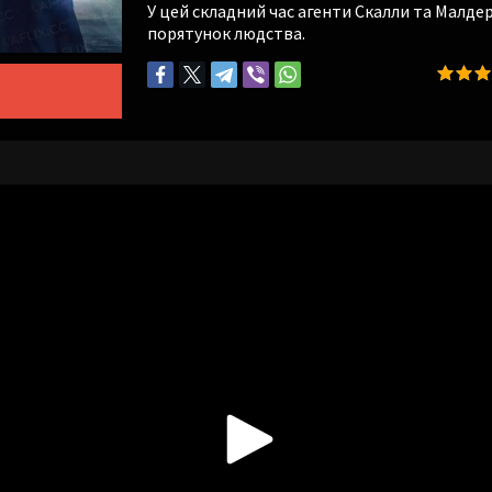
У цей складний час агенти Скалли та Малдер
порятунок людства.