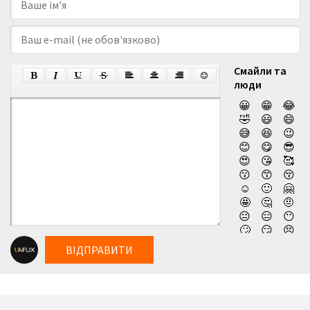
Смайли та
люди
😀
😁
😂
🤣
😃
😄
😅
😆
😉
😊
😋
😎
😍
😘
🥰
😗
😙
😚
☺️
🙂
🤗
🤩
🤔
🤨
😐
😑
😶
🙄
😏
😣
😥
😮
🤐
ВІДПРАВИТИ
😯
😪
😫
😴
😌
😛
😜
😝
🤤
😒
😓
😔