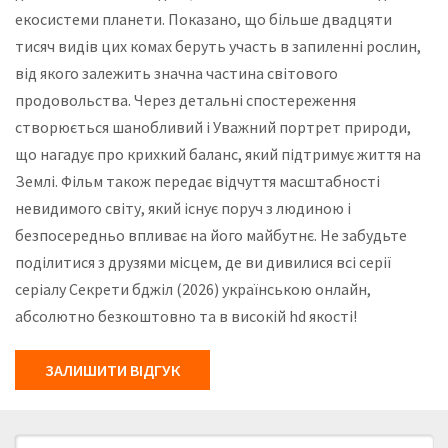
екосистеми планети. Показано, що більше двадцяти
тисяч видів цих комах беруть участь в запиленні рослин,
від якого залежить значна частина світового
продовольства. Через детальні спостереження
створюється шанобливий і Уважний портрет природи,
що нагадує про крихкий баланс, який підтримує життя на
Землі. Фільм також передає відчуття масштабності
невидимого світу, який існує поруч з людиною і
безпосередньо впливає на його майбутнє. Не забудьте
поділитися з друзями місцем, де ви дивилися всі серії
серіалу Секрети бджіл (2026) українською онлайн,
абсолютно безкоштовно та в високій hd якості!
ЗАЛИШИТИ ВІДГУК