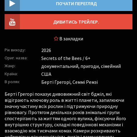
ПОЧАТИ ПЕРЕГЛЯД
ДИВИТИСЬ ТРЕЙЛЕР.
В закладки
Рік виходу:
2026
Ориг. назва:
Secrets of the Bees / 6+
Жанр:
документальний, пригоди, сімейний
Країна:
США
В ролях:
Берті Грегорі
,
Семмі Ремзі
Берті Грегорі показує дивовижний світ бджіл, які
відіграють ключову роль в житті планети, запилюючи
значну частину всіх рослин і підтримуючи природну
рівновагу. Протягом декількох років знімальні групи
спостерігають за життям одного вулика, фіксуючи його
внутрішню структуру, складні поведінкові механізми і
взаємодію між тисячами комах. Камери розкривають
неймовірну різноманітність видів і демонструють,