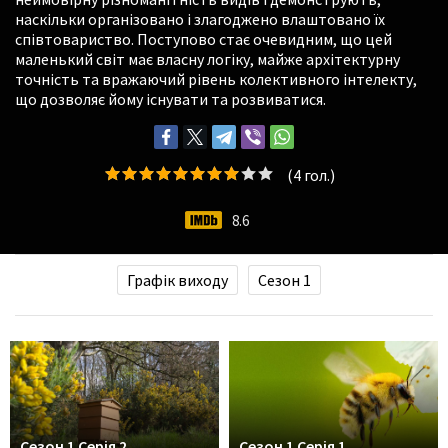
наскільки організовано і злагоджено влаштовано їх
співтовариство. Поступово стає очевидним, що цей
маленький світ має власну логіку, майже архітектурну
точність та вражаючий рівень колективного інтелекту,
що дозволяє йому існувати та розвиватися.
(
4
гол.)
8.6
Графік виходу
Сезон 1
Сезон 1 Серія 2
Сезон 1 Серія 1