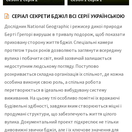
СЕРІАЛ СЕКРЕТИ БДЖІЛ ВСІ СЕРІЇ УКРАЇНСЬКОЮ
Дослідник National Geographic і режисер дикої природи
Берті Грегорі вирушає в тривалу подорож, щоб показати
приховану сторону життя бджіл. Спеціальні камери
протягом трьох років дозволяють заглянути всередину
вулика і побачити світ, який зазвичай залишається
недоступним людському погляду. Поступово
розкривається складна організація їх спільнот, де кожна
особина виконує свою роль, а спільна робота
перетворюється в ідеально вибудувану систему
виживання. На цьому тлі особливо помітні їх вражаючі
Будівельні здібності, завдяки яким створюються міцні і
продумані структури, що забезпечують життя цілого
вулика. Документальний проект підкреслює не тільки
дивовижні звички бджіл, але і їх ключове значення для