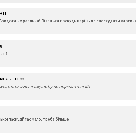
9:11
. Бридота не реальна! Лівацька паскудь вирішила спаскудити класи
58
наті?
ня 2025 11:00
мнаті, то як вони можуть бути нормальними?!
ької паскуді"так мало, треба більше