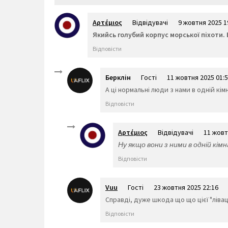
Αρτέμιος
Відвідувачі
9 жовтня 2025 1
Якийсь голубий корпус морської піхоти
Відповісти
Берклін
Гості
11 жовтня 2025 01:
А ці нормальні люди з нами в одній кім
Відповісти
Αρτέμιος
Відвідувачі
11 жовт
Ну якщо вони з ними в одній кі
Відповісти
Vuu
Гості
23 жовтня 2025 22:16
Справді, дуже шкода що що цієї "лівац
Відповісти