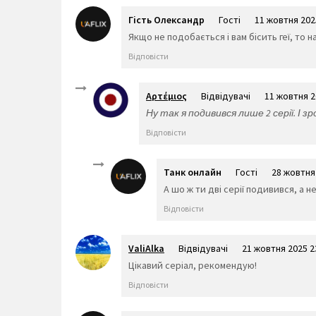
Гість Олександр
Гості
11 жовтня 202
Якщо не подобається і вам бісить геї, то 
Відповісти
Αρτέμιος
Відвідувачі
11 жовтня 2
Ну так я подивився лише 2 серії. І зр
Відповісти
Танк онлайн
Гості
28 жовтня
А шо ж ти дві серії подивився, а н
Відповісти
ValiAlka
Відвідувачі
21 жовтня 2025 2
Цікавий серіал, рекомендую!
Відповісти