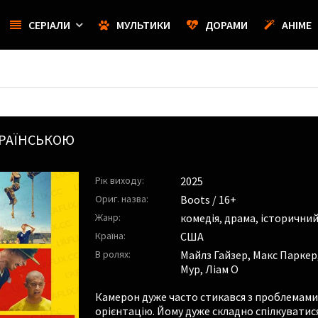
СЕРІАЛИ
МУЛЬТИКИ
ДОРАМИ
АНІМЕ
РАЇНСЬКОЮ
Рік виходу:
2025
Ориг. назва:
Boots / 16+
Жанр:
комедія, драма, історичний
Країна:
США
В ролях:
Майлз Гайзер
,
Макс Паркер
Мур
,
Ліам О
Камерон дуже часто стикався з проблемами 
орієнтацію. Йому дуже складно спілкуватися