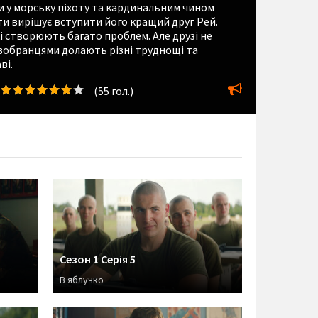
и у морську піхоту та кардинальним чином
ти вирішує вступити його кращий друг Рей.
і створюють багато проблем. Але друзі не
овобранцями долають різні труднощі та
ві.
(
55
гол.)
Сезон 1 Серія 5
В яблучко