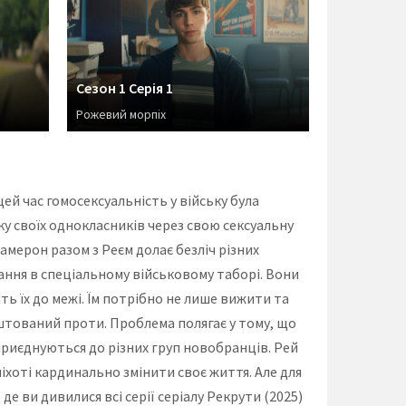
Сезон 1 Серія 1
Рожевий морпіх
ей час гомосексуальність у війську була
ку своїх однокласників через свою сексуальну
амерон разом з Реєм долає безліч різних
ння в спеціальному військовому таборі. Вони
 їх до межі. Їм потрібно не лише вижити та
лаштований проти. Проблема полягає у тому, що
 приєднуються до різних груп новобранців. Рей
іхоті кардинально змінити своє життя. Але для
е ви дивилися всі серії серіалу Рекрути (2025)