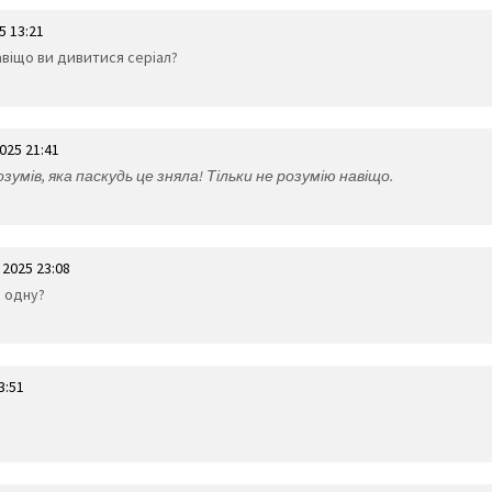
5 13:21
навіщо ви дивитися серіал?
025 21:41
озумів, яка паскудь це зняла! Тільки не розумію навіщо.
 2025 23:08
е одну?
3:51