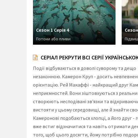
Сезон 1 Серія 4
Сезон 
Потони або пливи
Підвищ
СЕРІАЛ РЕКРУТИ ВСІ СЕРІЇ УКРАЇНСЬКО
Події відбуваються в доволі суворому та дещо 
незаконною. Камерон Круп - досить невпевнений
орієнтацію. Рей Макаффі - найкращий друг Каме
неприємностей. Вони зіштовхуються з реальни
створюють несподівані зв'язки та відкриваючи
вистояти у цьому середовищі, але й знайти своє
Камеронові подобаються хлопці, а його друг - 
вже встиг відзначитися та навіть отримати дек
того, щоб цього досягти, йому потрібно подорос