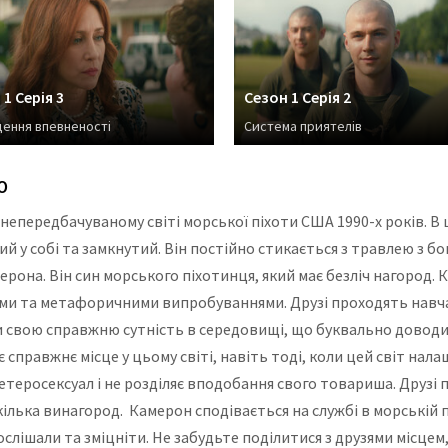
1 Серія 3
Сезон 1 Серія 2
ення впевненості
Система приятелів
Ю
непередбачуваному світі морської піхоти США 1990-х років. В ц
 у собі та замкнутий. Він постійно стикається з травлею з бо
рона. Він син морського піхотинця, який має безліч нагород. К
ми та метафоричними випробуваннями. Друзі проходять навча
 свою справжню сутність в середовищі, що буквально доводить
 справжнє місце у цьому світі, навіть тоді, коли цей світ на
гетеросексуал і не розділяє вподобання свого товариша. Друзі
ілька винагород. Камерон сподівається на службі в морській п
лішали та зміцніти. Не забудьте поділитися з друзями місцем, д