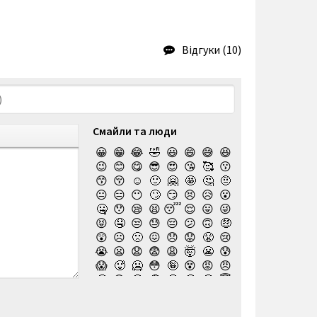
Відгуки (10)
Смайли та люди
😀
😁
😂
🤣
😃
😄
😅
😆
😉
😊
😋
😎
😍
😘
🥰
😗
😙
😚
☺️
🙂
🤗
🤩
🤔
🤨
😐
😑
😶
🙄
😏
😣
😥
😮
🤐
😯
😪
😫
😴
😌
😛
😜
😝
🤤
😒
😓
😔
😕
🙃
🤑
😲
☹️
🙁
😖
😞
😟
😤
😢
😭
😦
😧
😨
😩
🤯
😬
😰
😱
🥵
🥶
😳
🤪
😵
😡
😠
🤬
😷
🤒
🤕
🤢
🤮
🤧
😇
🤠
🥳
🥴
🥺
🤥
🤫
🤭
🧐
🤓
😈
👿
🤡
👹
👺
💀
☠️