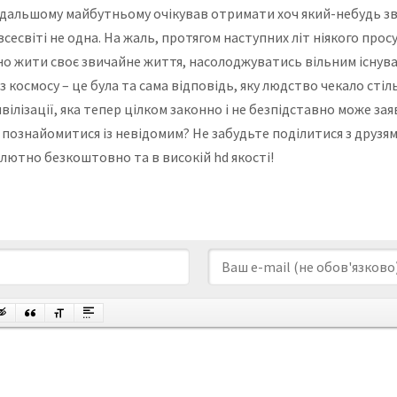
одальшому майбутньому очікував отримати хоч який-небудь зво
сесвіті не одна. На жаль, протягом наступних літ ніякого просу
 жити своє звичайне життя, насолоджуватись вільним існуван
космосу – це була та сама відповідь, яку людство чекало стіль
вілізації, яка тепер цілком законно і не безпідставно може заяв
ознайомитися із невідомим? Не забудьте поділитися з друзями 
олютно безкоштовно та в високій hd якості!