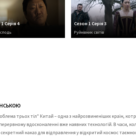
1 Серія 4
Сезон 1 Серія 3
осподь
Руйнівник світів
АЇНСЬКОЮ
роблема трьох тіл" Китай – одна з найрозвиненіших країн, кот
перервному вдосконаленні вже наявних технологій. В часи, ко
екретний наказ для відправлення у відкритий космос таємного