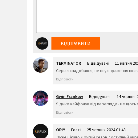
ВІДПРАВИТИ
TERMINATOR
Відвідувачі
11 квітня 20
Серіал спадобався, не псує враження післ
Відповісти
Gwin Frankow
Відвідувачі
14 червня 
Я дико кайфонув від перегляду - це щось 
Відповісти
ORIY
Гості
25 червня 2024 01:43
Дуже цікаво.Другий сезон доступний украї