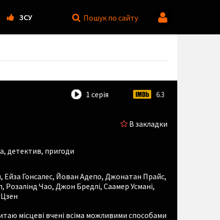
ЗСУ
Пошук
по сайту
1 серія
6.3
В закладки
а, детектив, пригоди
м
,
Ейза Гонсалес
,
Йован Адепо
,
Джонатан Прайс
,
п
,
Розалінд Чао
,
Джон Бредлі
,
Саамер Усмані
,
 Цзен
Китаю місцеві вчені всіма можливими способами