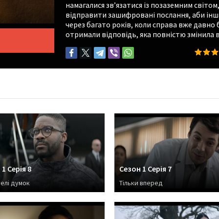
намагалися зв’язатися із позаземним світо
відправити зашифровані послання, аби інші 
через багато років, коли справа вже давно
отримали відповідь, яка повністю змінила ве
1 Серія 8
Сезон 1 Серія 7
елі думок
Тільки вперед