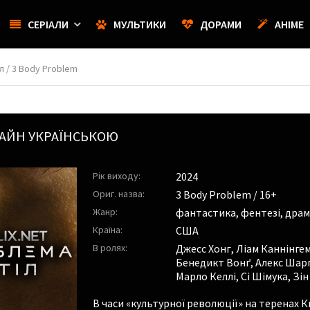
СЕРІАЛИ
МУЛЬТИКИ
ДОРАМИ
АНІМЕ
л / 3 Body Problem
АЙН УКРАЇНСЬКОЮ
Рік виходу:
2024
Ориг. назва:
3 Body Problem / 16+
Жанр:
фантастика, фентезі, драм
Країна:
США
В ролях:
Джесс Хонг
,
Ліам Каннінге
Бенедикт Вонґ
,
Алекс Шар
Марло Келлі
,
Сі Шімука
,
Зін
В часи «культурної революції» на теренах 