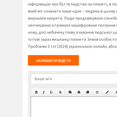
інформацію про буття людства на планеті, в п
який міг означати лише одне – людина в цьому в
вирішили закрити. Люди продовжували спокійно
неочікувано отримали зашифроване послання із 
нову, досі небачену главу існування людської ци
готові зараз мешканці планети Земля особисто п
Проблема 3 тіл (2024) українською онлайн, абс
ЗАЛИШИТИ ВІДГУК