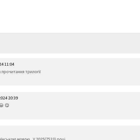
24 11:04
я прочитання трилогії
2024 20:39
😀 😋
нською мовою...У 2025(7533) році