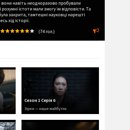
м, вони навіть неодноразово пробували
розумні істоти мали змогу їм відповісти. Та
 була закрита, тамтешні науковці нарешті
сь хід історії.
(
74
гол.)
Сезон 1 Серія 6
Зірки — наше майбутнє