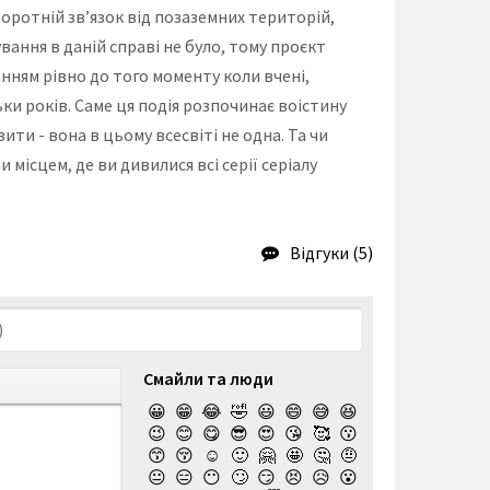
ротній зв’язок від позаземних територій,
вання в даній справі не було, тому проєкт
ням рівно до того моменту коли вчені,
ки років. Саме ця подія розпочинає воістину
ити - вона в цьому всесвіті не одна. Та чи
місцем, де ви дивилися всі серії серіалу
Відгуки (5)
Смайли та люди
😀
😁
😂
🤣
😃
😄
😅
😆
😉
😊
😋
😎
😍
😘
🥰
😗
😙
😚
☺️
🙂
🤗
🤩
🤔
🤨
😐
😑
😶
🙄
😏
😣
😥
😮