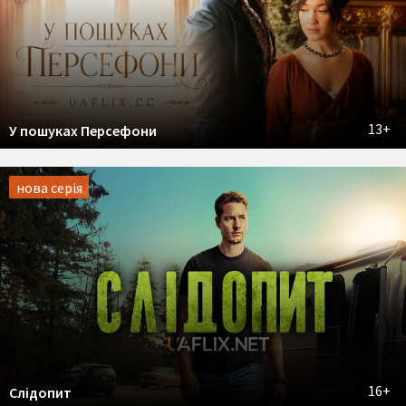
13+
У пошуках Персефони
нова серія
16+
Слідопит