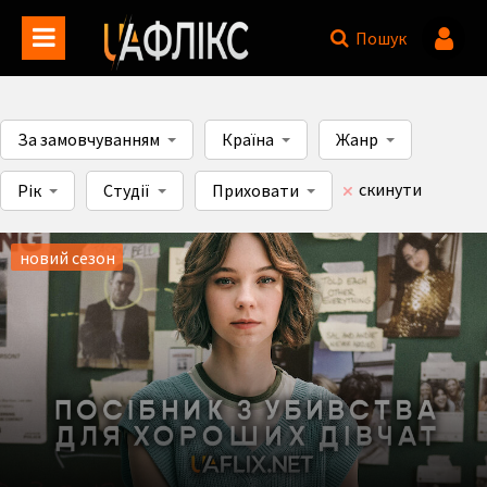
Пошук
За замовчуванням
Країна
Жанр
скинути
Рік
Студії
Приховати
новий сезон