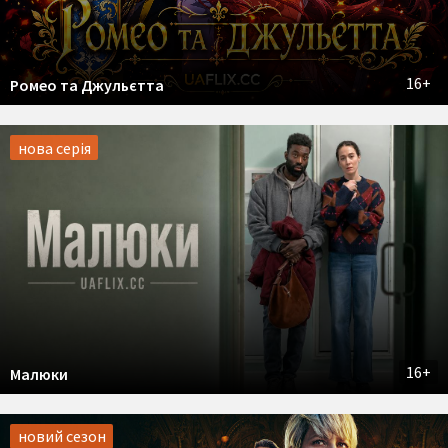
16+
Ромео та Джульєтта
нова серія
16+
Малюки
новий сезон