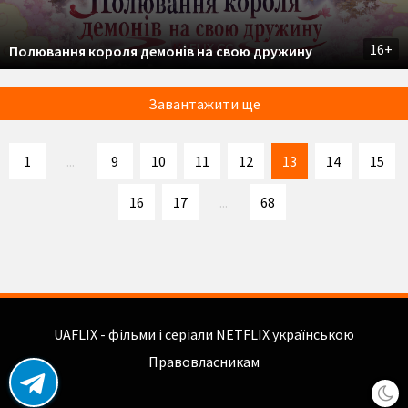
16+
Полювання короля демонів на свою дружину
Завантажити ще
1
...
9
10
11
12
13
14
15
16
17
...
68
UAFLIX - фільми і серіали NETFLIX українською
Правовласникам