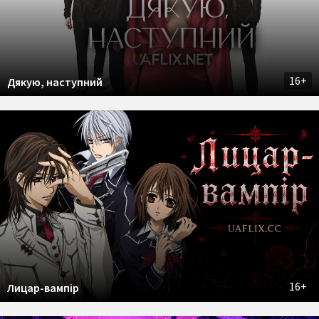
16+
Дякую, наступний
16+
Лицар-вампір