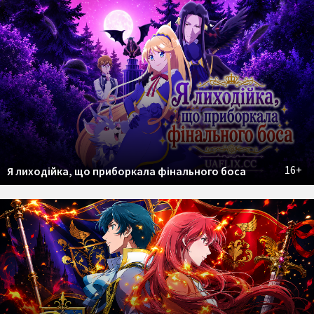
16+
Я лиходійка, що приборкала фінального боса