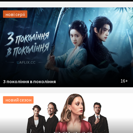
нові серії
16+
З покоління в покоління
новий сезон