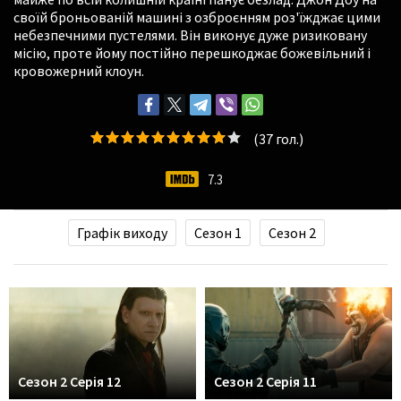
своїй броньованій машині з озброєнням роз'їжджає цими
небезпечними пустелями. Він виконує дуже ризиковану
місію, проте йому постійно перешкоджає божевільний і
кровожерний клоун.
(
37
гол.)
7.3
Графік виходу
Сезон 1
Сезон 2
Сезон 2 Серія 12
Сезон 2 Серія 11