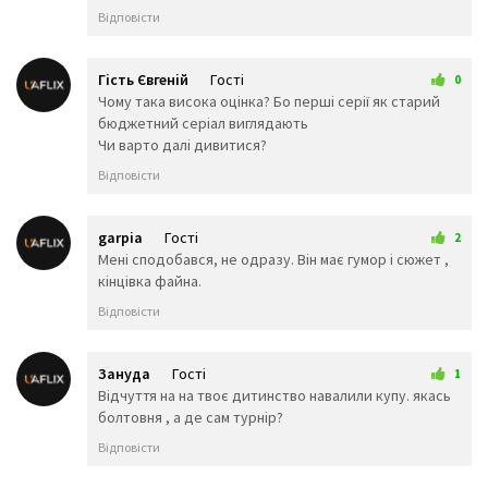
🥶
😳
🤪
Відповісти
😵
😡
😠
🤬
😷
🤒
🤕
🤢
🤮
Гість Євгеній
Гості
0
🤧
😇
🤠
21 серпня 2025 21:44
Чому така висока оцінка? Бо перші серії як старий
🥳
🥴
🥺
бюджетний серіал виглядають
🤥
🤫
🤭
Чи варто далі дивитися?
🧐
🤓
😈
Відповісти
👿
🤡
👹
👺
💀
☠️
👻
👾
👽
garpia
Гості
2
🤖
💩
😺
26 серпня 2025 15:18
Мені сподобався, не одразу. Він має гумор і сюжет ,
😸
😹
😻
кінцівка файна.
😼
😽
🙀
Відповісти
😿
😾
🙈
🙉
🙊
👶
🧒
👦
👧
Зануда
Гості
1
🧑
👨
👩
27 серпня 2025 19:33
Відчуття на на твоє дитинство навалили купу. якась
🧓
👴
👵
болтовня , а де сам турнір?
👨‍🎓
👨‍⚕️
👩‍⚕️
Відповісти
👩‍🎓
👨‍🏫
👩‍🏫
👨‍🌾
👨‍⚖️
👩‍⚖️