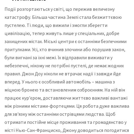
Події розгортаються у світі, що пережив величезну
катастрофу. Більша частина Землі стала безжиттєвою
пустелею. Ті люди, що вижили і змогли зберегти
цивілізацію, тепер живуть лише у спеціальних, добре
захищених містах. Міські центри є останніми безпечними
притулками. Усі, хто вчинив злочини або порушив закон,
були вигнані за їхні межі. Їх відправили виживати у
небезпечні, нікому не потрібні пустелі, де немає жодних
правил. Джон Доу ніколи не втрачає надії і завжди йде
вперед. У нього є особливий автомобіль – машина з
міцною бронею та встановленим озброєнням. На ній він
працює кур'єром, доставляючи життєво важливі вантажі
між різними містами-фортецями. Ця робота дуже важлива
для зв'язку між останніми острівцями людства. Щоб
отримати постійне місце проживання та громадянство у
місті Нью-Сан-Франциско, Джону доводиться погодитися