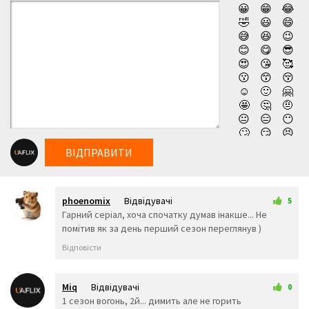
😀
😁
😂
🤣
😃
😄
😅
😆
😉
😊
😋
😎
😍
😘
🥰
😗
😙
😚
☺️
🙂
🤗
🤩
🤔
🤨
😐
😑
😶
🙄
😏
😣
😥
😮
🤐
ВІДПРАВИТИ
😯
😪
😫
😴
😌
😛
😜
😝
🤤
phoenomix
Відвідувачі
😒
😓
😔
5
8 серпня 2025 22:32
Гарний серіал, хоча спочатку думав інакше... Не
😕
🙃
🤑
помітив як за день перший сезон переглянув )
😲
☹️
🙁
😖
😞
😟
Відповісти
😤
😢
😭
😦
😧
😨
😩
🤯
😬
Miq
Відвідувачі
0
😰
😱
🥵
11 серпня 2025 21:21
1 сезон вогонь, 2й... димить але не горить