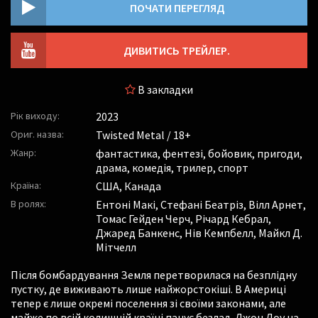
ПОЧАТИ ПЕРЕГЛЯД
ДИВИТИСЬ ТРЕЙЛЕР.
В закладки
Рік виходу:
2023
Ориг. назва:
Twisted Metal / 18+
Жанр:
фантастика, фентезі, бойовик, пригоди,
драма, комедія, трилер, спорт
Країна:
США, Канада
В ролях:
Ентоні Макі
,
Стефані Беатріз
,
Вілл Арнет
,
Томас Гейден Черч
,
Річард Кебрал
,
Джаред Банкенс
,
Нів Кемпбелл
,
Майкл Д.
Мітчелл
Після бомбардування Земля перетворилася на безплідну
пустку, де виживають лише найжорстокіші. В Америці
тепер є лише окремі поселення зі своїми законами, але
майже по всій колишній країні панує безлад. Джон Доу на