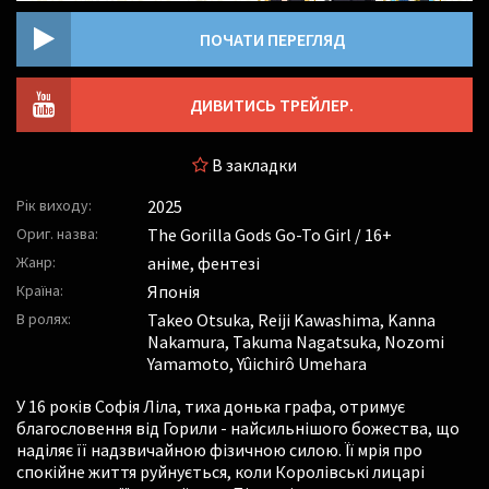
ПОЧАТИ ПЕРЕГЛЯД
ДИВИТИСЬ ТРЕЙЛЕР.
В закладки
Рік виходу:
2025
Ориг. назва:
The Gorilla Gods Go-To Girl / 16+
Жанр:
аніме, фентезі
Країна:
Японія
В ролях:
Takeo Otsuka
,
Reiji Kawashima
,
Kanna
Nakamura
,
Takuma Nagatsuka
,
Nozomi
Yamamoto
,
Yûichirô Umehara
У 16 років Софія Ліла, тиха донька графа, отримує
благословення від Горили - найсильнішого божества, що
наділяє її надзвичайною фізичною силою. Її мрія про
спокійне життя руйнується, коли Королівські лицарі