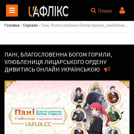
Пошук
Головна
»
Серіали
» Пані, благословенна богом горили, улюблениця лицарського ордену / The Gorilla Gods Go-To Girl
ПАНІ, БЛАГОСЛОВЕННА БОГОМ ГОРИЛИ,
УЛЮБЛЕНИЦЯ ЛИЦАРСЬКОГО ОРДЕНУ
ДИВИТИСЬ ОНЛАЙН УКРАЇНСЬКОЮ