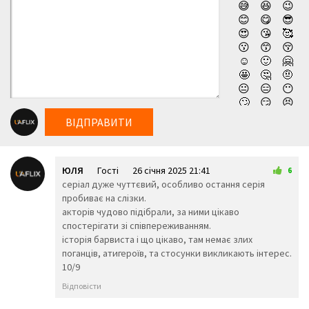
😅
😆
😉
😊
😋
😎
😍
😘
🥰
😗
😙
😚
☺️
🙂
🤗
🤩
🤔
🤨
😐
😑
😶
🙄
😏
😣
😥
😮
🤐
ВІДПРАВИТИ
😯
😪
😫
😴
😌
😛
😜
😝
🤤
ЮЛЯ
Гості
26 січня 2025 21:41
😒
😓
😔
6
серіал дуже чуттєвий, особливо остання серія
😕
🙃
🤑
пробиває на слізки.
😲
☹️
🙁
акторів чудово підібрали, за ними цікаво
😖
😞
😟
спостерігати зі співпереживанням.
😤
😢
😭
історія барвиста і що цікаво, там немає злих
😦
😧
😨
поганців, атигероїв, та стосунки викликають інтерес.
😩
🤯
😬
10/9
😰
😱
🥵
🥶
😳
🤪
Відповісти
😵
😡
😠