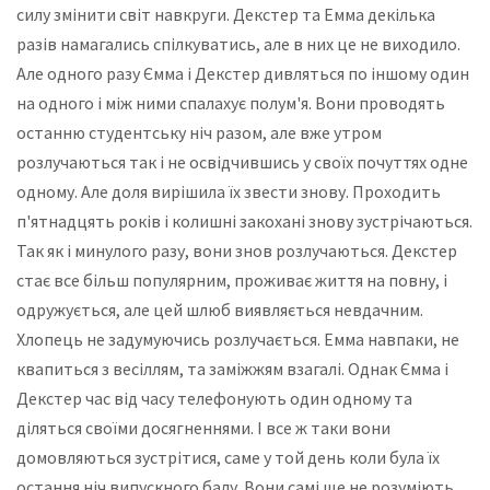
силу змінити світ навкруги. Декстер та Емма декілька
разів намагались спілкуватись, але в них це не виходило.
Але одного разу Ємма і Декстер дивляться по іншому один
на одного і між ними спалахує полум'я. Вони проводять
останню студентську ніч разом, але вже утром
розлучаються так і не освідчившись у своїх почуттях одне
одному. Але доля вирішила їх звести знову. Проходить
п'ятнадцять років і колишні закохані знову зустрічаються.
Так як і минулого разу, вони знов розлучаються. Декстер
стає все більш популярним, проживає життя на повну, і
одружується, але цей шлюб виявляється невдачним.
Хлопець не задумуючись розлучається. Емма навпаки, не
квапиться з весіллям, та заміжжям взагалі. Однак Ємма і
Декстер час від часу телефонують один одному та
діляться своїми досягненнями. І все ж таки вони
домовляються зустрітися, саме у той день коли була їх
остання ніч випускного балу. Вони самі ще не розуміють,