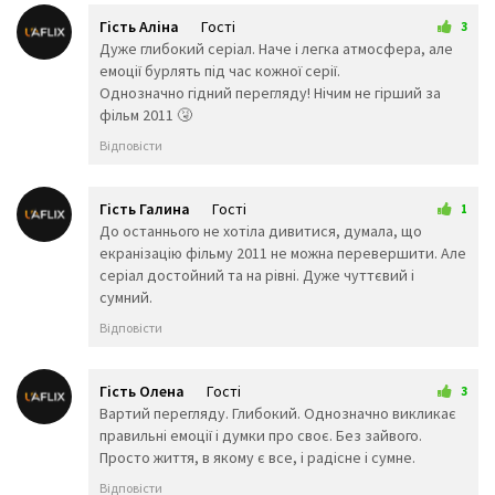
🤬
😷
🤒
🤕
🤢
🤮
Гість Аліна
Гості
3
🤧
😇
🤠
11 липня 2025 00:59
Дуже глибокий серіал. Наче і легка атмосфера, але
🥳
🥴
🥺
емоції бурлять під час кожної серії.
🤥
🤫
🤭
Однозначно гідний перегляду! Нічим не гірший за
🧐
🤓
😈
фільм 2011 🤧
👿
🤡
👹
Відповісти
👺
💀
☠️
👻
👾
👽
Гість Галина
Гості
1
🤖
💩
😺
4 серпня 2025 22:27
До останнього не хотіла дивитися, думала, що
😸
😹
😻
екранізацію фільму 2011 не можна перевершити. Але
😼
😽
🙀
серіал достойний та на рівні. Дуже чуттєвий і
😿
😾
🙈
сумний.
🙉
🙊
👶
🧒
👦
👧
Відповісти
🧑
👨
👩
🧓
👴
👵
👨‍🎓
Гість Олена
Гості
👨‍⚕️
👩‍⚕️
3
22 серпня 2025 11:55
Вартий перегляду. Глибокий. Однозначно викликає
👩‍🎓
👨‍🏫
👩‍🏫
правильні емоції і думки про своє. Без зайвого.
👨‍🌾
👨‍⚖️
👩‍⚖️
Просто життя, в якому є все, і радісне і сумне.
👩‍🌾
👨‍🍳
👩‍🍳
👨‍🔧
👩‍🔧
👨‍🏭
Відповісти