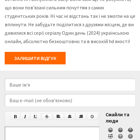
що вони пов'язані сильним почуттям з самих
студентських років. Ні час ні відстань так і не змогли на це
вплинути. Не забудьте поділитися з друзями місцем, де ви
дивилися всі серії серіалу Один день (2024) українською
онлайн, абсолютно безкоштовно та в високій hd якості!
ЗАЛИШИТИ ВІДГУК
Смайли та
люди
😀
😁
😂
🤣
😃
😄