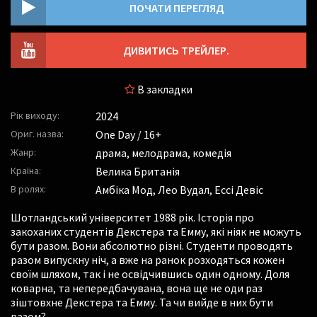
ПОЧАТИ ПЕРЕГЛЯД
ДИВИТИСЬ ТРЕЙЛЕР.
В закладки
Рік виходу:
2024
Ориг. назва:
One Day / 16+
Жанр:
драма, мелодрама, комедія
Країна:
Велика Британія
В ролях:
Амбіка Мод
,
Лео Вудал
,
Ессі Девіс
Шотландський університет 1988 рік. Історія про
закоханих студентів Декстера та Емму, які ніяк не можуть
бути разом. Вони абсолютно різні. Студенти проводять
разом випускну ніч, а вже на ранок розходяться кожен
своїм шляхом, так і не освідчившись один одному. Доля
коварна, та непередбачувана, вона ще не оди раз
зіштовхне Декстера та Емму. Та чи вийде в них бути
разом?