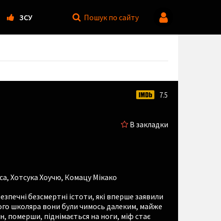
ЗСУ
Пошук
по сайту
7.5
В закладки
са
,
Хотсука Хоучю
,
Комацу Мікако
безпечні безсмертні істоти, які вперше заявили
кого школяра вони були чимось далеким, майже
ін, померши, піднімається на ноги, міф стає