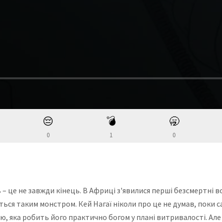
😔
💣
🥱
0
1
0
 – це не завжди кінець. В Африці з'явилися перші безсмертні в
ься таким монстром. Кей Нагаї ніколи про це не думав, поки са
 яка робить його практично богом у плані витривалості. Але 