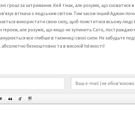
ні гроші за затримання. Кей тікає, але розуміє, що сховатися 
ов’язує втікача з людським світом. Тим часом інший Аджин поч
ирається використати свою силу, щоб помститися всьому людст
и героєм, але розуміє, що якщо не зупинить Сато, постраждают
нурюється все глибше в таємниці своєї сили. Не забудьте поді
, абсолютно безкоштовно та в високій hd якості!