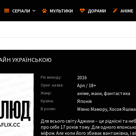
СЕРІАЛИ
МУЛЬТИКИ
ДОРАМИ
АНІМЕ
АЙН УКРАЇНСЬКОЮ
Рік виходу:
2016
Ориг. назва:
Ajin / 18+
Жанр:
аніме, жахи, фантастика
Країна:
Японія
В ролях:
Міяно Мамору
,
Хосоя Яшіма
Для всього світу Аджини – це рідкісні та не
про себе 17 років тому. Для одного японсь
міфом. Але коли його збиває вантажівка, і в