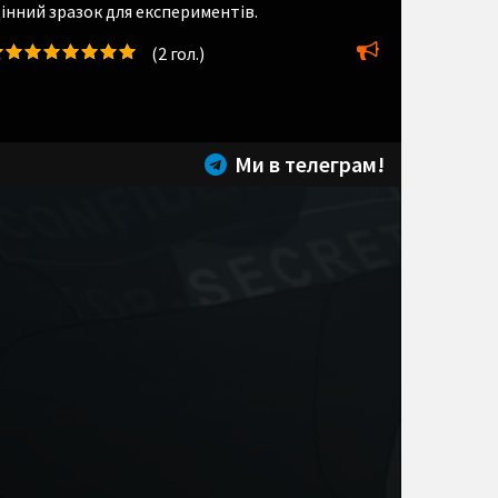
інний зразок для експериментів.
(
2
гол.)
Ми в телеграм!