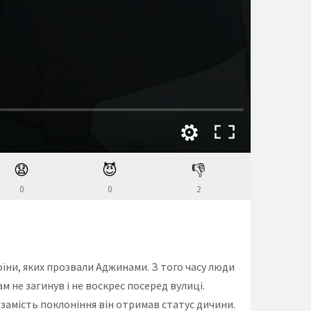
😧
😈
👎
0
0
2
оїни, яких прозвали Аджинами. З того часу люди
м не загинув і не воскрес посеред вулиці.
замість поклоніння він отримав статус дичини.