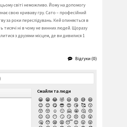
в цьому світі неможливо. Йому на допомогу
инає свою криваву гру. Сато – професійний
ву за роки переслідувань. Кей опиняється в
ь тисячі ні в чому не винних людей. Щоразу
литися з друзями місцем, де ви дивилися 1
Відгуки (0)
Смайли та люди
😀
😁
😂
🤣
😃
😄
😅
😆
😉
😊
😋
😎
😍
😘
🥰
😗
😙
😚
☺️
🙂
🤗
🤩
🤔
🤨
😐
😑
😶
🙄
😏
😣
😥
😮
🤐
😯
😪
😫
😴
😌
😛
😜