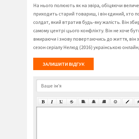
На нього полюють як на звіра, обіцяючи величез
приходить старий товариш, і він єдиний, хто п
солдат, який втратив будь-яку жалість. Він зб
самому центрі цього конфлікту. Він не хоче бут
вмираючи і знову повертаючись до життя, він за
сезон серіалу Нелюд (2016) українською онлайн
ЗАЛИШИТИ ВІДГУК