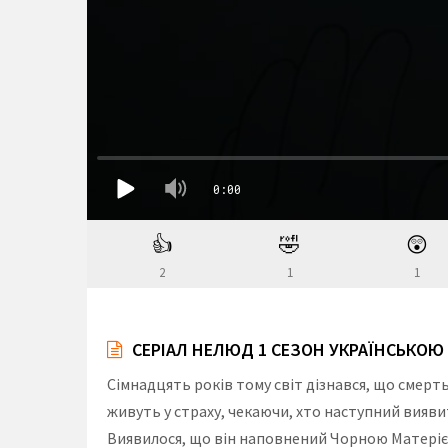
👍
🤣
😲
2
1
1
СЕРІАЛ НЕЛЮД 1 СЕЗОН УКРАЇНСЬКОЮ
Сімнадцять років тому світ дізнався, що смерть
живуть у страху, чекаючи, хто наступний виявит
Виявилося, що він наповнений Чорною Матерією,