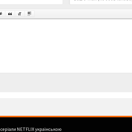
і серіали NETFLIX українською