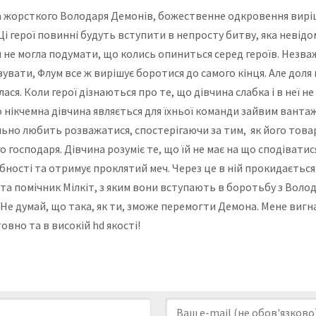
 жорсткого Володаря Демонів, божественне одкровення виріши
Ці герої повинні будуть вступити в непросту битву, яка невідо
 не могла подумати, що колись опиниться серед героїв. Незваж
вати, Флум все ж вирішує боротися до самого кінця. Але доля в
алася. Коли герої дізнаються про те, що дівчина слабка і в неї 
нікчемна дівчина являється для їхньої команди зайвим вантаже
ьно любить розважатися, спостерігаючи за тим, як його товар
о господаря. Дівчина розуміє те, що їй не має на що сподіват
бності та отримує проклятий меч. Через це в ній прокидається
ик та помічник Мілкіт, з яким вони вступають в боротьбу з Вол
у Не думай, що така, як ти, зможе перемогти Демона. Мене вигн
вно та в високій hd якості!