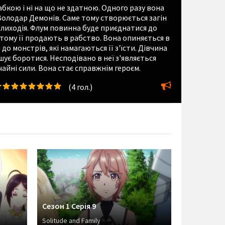
бкою і ні на що не здатною. Одного разу вона
 Володар Демонів. Саме тому створюється загін
 лиходія. Флум повинна буде приєднатися до
і тому її продають в рабство. Вона опиняється в
о монстрів, які намагаються її з'їсти. Дівчина
шує боротися. Несподівано в неї з'являється
йні сили. Вона стає справжнім героєм.
(
4
гол.)
Сезон 1 Серія 9
Solitude and Family