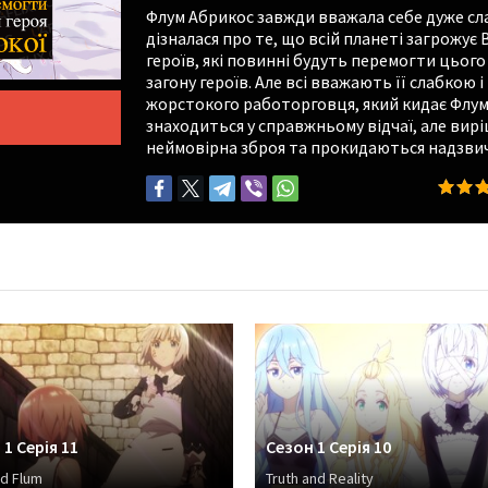
Флум Абрикос завжди вважала себе дуже сла
дізналася про те, що всій планеті загрожує
героїв, які повинні будуть перемогти цього
загону героїв. Але всі вважають її слабкою 
жорстокого работорговця, який кидає Флум д
знаходиться у справжньому відчаї, але вирі
неймовірна зброя та прокидаються надзвича
1 Серія 11
Сезон 1 Серія 10
nd Flum
Truth and Reality