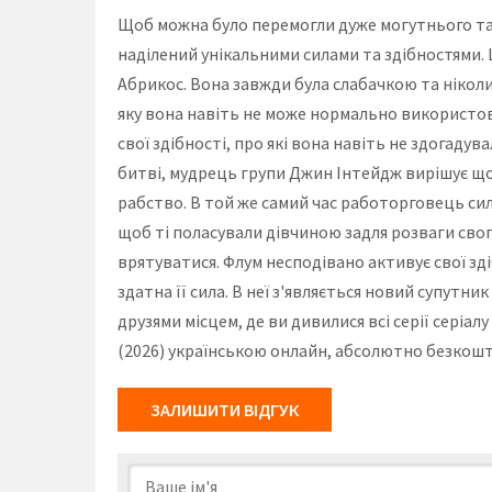
Щоб можна було перемогли дуже могутнього та
наділений унікальними силами та здібностями. 
Абрикос. Вона завжди була слабачкою та ніколи
яку вона навіть не може нормально використову
свої здібності, про які вона навіть не здогадув
битві, мудрець групи Джин Інтейдж вирішує що 
рабство. В той же самий час работорговець сил
щоб ті поласували дівчиною задля розваги свог
врятуватися. Флум несподівано активує свої зді
здатна її сила. В неї з'являється новий супутн
друзями місцем, де ви дивилися всі серії серіал
(2026) українською онлайн, абсолютно безкошто
ЗАЛИШИТИ ВІДГУК