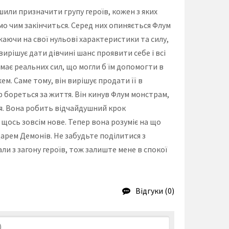
ли призначити групу героїв, кожен з яких
мо чим закінчиться. Серед них опиняється Флум
аючи на свої нульові характеристики та силу,
ирішує дати дівчині шанс проявити себе і всі
не має реальних сил, що могли б їм допомогти в
м. Саме тому, він вирішує продати її в
 бореться за життя. Він кинув Флум монстрам,
ися. Вона робить відчайдушний крок
 щось зовсім нове. Тепер вона розуміє на що
одарем Демонів. Не забудьте поділитися з
али з загону героїв, тож залиште мене в спокої
Відгуки (0)