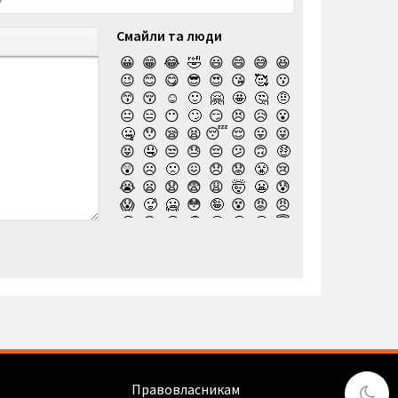
Смайли та люди
😀
😁
😂
🤣
😃
😄
😅
😆
😉
😊
😋
😎
😍
😘
🥰
😗
😙
😚
☺️
🙂
🤗
🤩
🤔
🤨
😐
😑
😶
🙄
😏
😣
😥
😮
🤐
😯
😪
😫
😴
😌
😛
😜
😝
🤤
😒
😓
😔
😕
🙃
🤑
😲
☹️
🙁
😖
😞
😟
😤
😢
😭
😦
😧
😨
😩
🤯
😬
😰
😱
🥵
🥶
😳
🤪
😵
😡
😠
🤬
😷
🤒
🤕
🤢
🤮
🤧
😇
🤠
🥳
🥴
🥺
🤥
🤫
🤭
🧐
🤓
😈
👿
🤡
👹
👺
💀
☠️
👻
👾
🤖
💩
😺
😸
😹
👽
😻
😼
😽
🙀
😿
😾
🙈
🙉
🙊
👶
🧒
👦
👧
🧑
👨
👩
🧓
👴
👵
👨‍🎓
👩‍🎓
👨‍🏫
👨‍⚕️
👩‍⚕️
👩‍🏫
👨‍🌾
👩‍🌾
👨‍🍳
👩‍🍳
👨‍🔧
👨‍⚖️
👩‍⚖️
👩‍🔧
👨‍🏭
👩‍🏭
👨‍💼
👩‍💼
👨‍🔬
👩‍🔬
👨‍💻
Правовласникам
👩‍💻
👨‍🎤
👩‍🎤
👨‍🎨
👩‍🎨
👨‍🚀