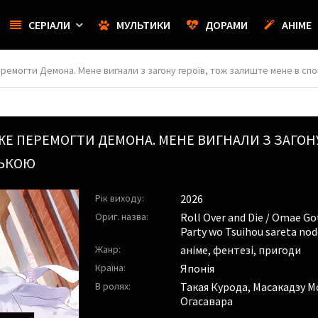
СЕРІАЛИ
МУЛЬТИКИ
ДОРАМИ
АНІМЕ
не вигнали з загону героїв, тож залиште мене в спокої / Roll Over and Die / Omae Gotoki ga Maou ni Kateru to
ОЖЕ ПЕРЕМОГТИ ДЕМОНА. МЕНЕ ВИГНАЛИ З ЗАГОН
СЬКОЮ
Рік виходу:
2026
Ориг. назва:
Roll Over and Die / Omae Go
Party wo Tsuihou sareta nod
Жанр:
аніме, фентезі, пригоди
Країна:
Японія
В ролях:
Такая Курода
,
Масакадзу М
Огасавара