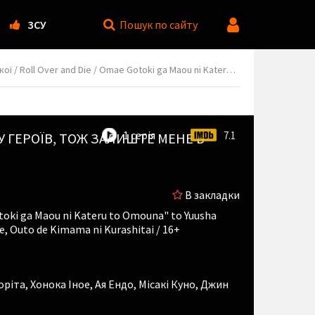
ЗСУ
Пошук
по сайту
 Omouna" to Yuusha Party wo Tsuihou sareta node, Outo de Kimama ni Kurashitai
1 серія
7.1
У ГЕРОЇВ, ТОЖ ЗАЛИШТЕ МЕНЕ В
В закладки
toki ga Maou ni Kateru to Omouna" to Yuusha
e, Outo de Kimama ni Kurashitai / 16+
оріта
,
Хонока Іное
,
Ая Ендо
,
Місакі Куно
,
Джин