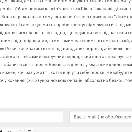
о школи, де ніхто не знає його минулого. Ніяких темних ритуалі
ронію. У його новому класі з’являється Рікка Таканаші, дівчин
. Вона переконана в тому, що за пов’язкою приховано "Лихе око
окував. І саме в цю мить спроби хлопця відмежуватися від мин
дмовитися від неї це все одно, що відмовитися від частини се
ним і відповідальним, і тим самим магічним світом фантазій, 
я Рікки, хоче захистити її від вигаданих ворогів, аби лише не 
є його в той самий незручний період, який він так прагнув стер
оляє бачити світ ширше. Більшість дівчат у класі вже давно по
кожен, хоч раз у житті, хотів відчути себе героєм. Не забудьте
хочу кохання! (2012) українською онлайн, абсолютно безкоштовн