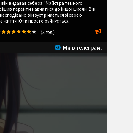
і він видавав себе за "Майстра темного
вирішив перейти навчатися до іншої школи. Він
есподівано він зустрічається зі своєю
не життя Юти просто руйнується.
(
2
гол.)
Ми в телеграм!