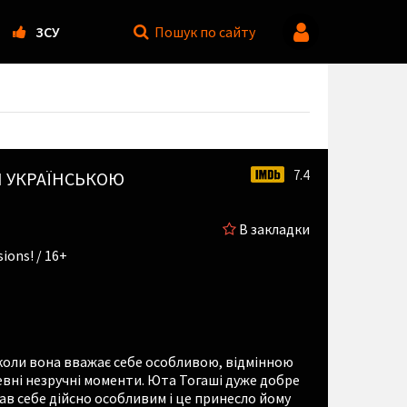
ЗСУ
Пошук
по сайту
7.4
Н УКРАЇНСЬКОЮ
В закладки
ions! / 16+
 коли вона вважає себе особливою, відмінною
певні незручні моменти. Юта Тогаші дуже добре
жав себе дійсно особливим і це принесло йому