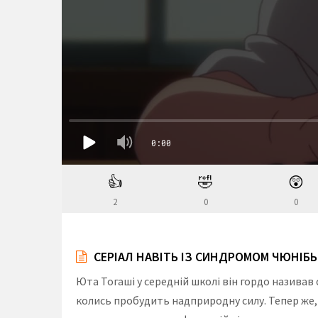
👍
🤣
😲
2
0
0
СЕРІАЛ НАВІТЬ ІЗ СИНДРОМОМ ЧЮНІБЬ
Юта Тогаші у середній школі він гордо називав с
колись пробудить надприродну силу. Тепер же, 