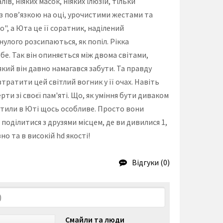
в, ніяких масок, ніяких ілюзій, тільки
а з пов’язкою на оці, урочистими жестами та
", а Юта це її соратник, наділений
улого розсипаються, як попіл. Рікка
бе. Так він опиняється між двома світами,
який він давно намагався забути. Та правду
втратити цей світлий вогник у її очах. Навіть
ти зі своєї пам'яті. Що, як уміння бути диваком
мітили в Юті щось особливе. Просто вони
 поділитися з друзями місцем, де ви дивилися 1,
о та в високій hd якості!
Відгуки (0)
Смайли та люди