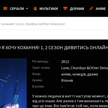
СЕРІАЛИ
МУЛЬТИКИ
ДОРАМИ
АНІМЕ
 кохання! / Love, Chunibyo &Other Delusions!
 Я ХОЧУ КОХАННЯ!
1, 2 СЕЗОН ДИВИТИСЬ ОНЛАЙ
Рік виходу:
2012
Ориг. назва:
Love, Chunibyo &Other Delus
Жанр:
аніме, комедія, драма
Країна:
Японія
В ролях:
-
У кожної людини в житті наступає момент,
від усіх інших. Але разом з тим виникають 
про це знає. Він пам'ятає той час, коли вва