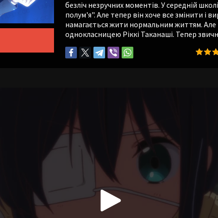
безліч незручних моментів. У середній школ
полум'я". Але тепер він хоче все змінити і 
намагається жити нормальним життям. Але н
однокласницею Ріккі Таканаші. Тепер звич