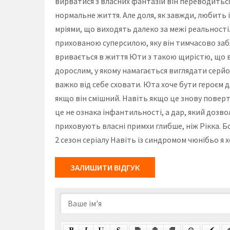
вирватися з власних фантазій він переводиться д
нормальне життя. Але доля, як завжди, любить і
мріями, що виходять далеко за межі реальності
прихованою суперсилою, яку він тимчасово забл
вривається в життя Юти з такою щирістю, що ві
дорослим, у якому намагається виглядати серйоз
важко від себе сховати. Юта хоче бути героєм дл
якщо він смішний. Навіть якщо це знову поверта
це не ознака інфантильності, а дар, який дозв
приховують власні примхи глибше, ніж Рікка. Бо 
2 сезон серіалу Навіть із синдромом чюнібьо я 
ЗАЛИШИТИ ВІДГУК