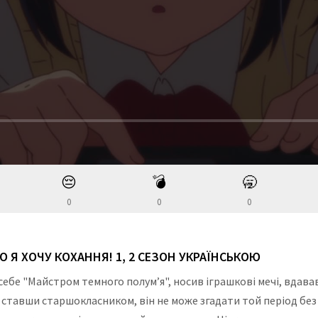
😔
💣
🥱
0
0
0
О Я ХОЧУ КОХАННЯ! 1, 2 СЕЗОН УКРАЇНСЬКОЮ
ебе "Майстром темного полум’я", носив іграшкові мечі, вдавав 
ставши старшокласником, він не може згадати той період без то