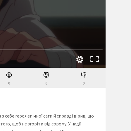
😧
😈
👎
0
0
0
з себе героя епічної саги й справді вірив, що
го, щоб не згоріти від сорому. У надії