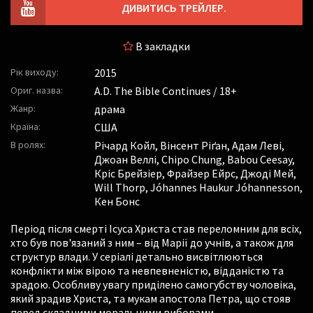
ДИВИТИСЬ ТРЕЙЛЕР.
В закладки
Рік виходу:
2015
Ориг. назва:
A.D. The Bible Continues / 18+
Жанр:
драма
Країна:
США
В ролях:
Річард Койл
,
Вінсент Ріґан
,
Адам Леві
,
Джоан Веллі
,
Chipo Chung
,
Babou Ceesay
,
Кріс Брейзіер
,
Фрайзер Ейрс
,
Джоді Мей
,
Will Thorp
,
Jóhannes Haukur Jóhannesson
,
Кен Бонс
Період після смерті Ісуса Христа став переломним для всіх,
хто був пов'язаний з ним – від Марії до учнів, а також для
структур влади. У серіалі детально висвітлюються
конфлікти між вірою та невпевненістю, відданістю та
зрадою. Особливу увагу приділено самогубству чоловіка,
який зрадив Христа, та мукам апостола Петра, що стояв
перед складними моральними виборами.