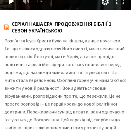
СЕРІАЛ НАША ЕРА: ПРОДОВЖЕННЯ БІБЛІЇ 1
СЕЗОН УКРАЇНСЬКОЮ
Розп'яття Ісуса Христа було не кінцем, а лише початком.
Те, що сталося одразу після Його смерті, мало величезний
вплив на всіх. Його учні, мати Марія, а також провідні
політичні та релігійні лідери того часу опинилися перед
подіями, що назавжди змінили життя та увесь світ. Ця
мить стала переломною. Охоплені горем учні намагаються
вижити у новій реальності. Вони діляться своїми
віруваннями, розповідаючи про те, що пережили. Це не
просто розповіді – це перші кроки до нової релігійної
доктрини. Переживаючи сум від втрати, вони одночасно
готуються до Воскресіння. Цей перехід від скорботи до
глибокої віри є ключовим моментом у розвитку подій.