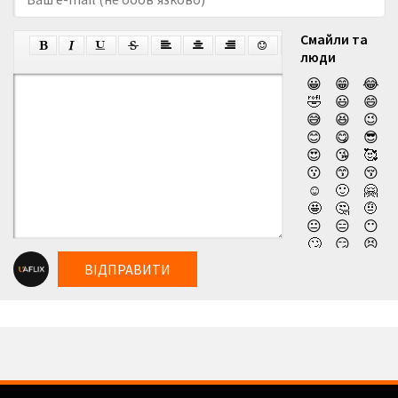
Смайли та
люди
😀
😁
😂
🤣
😃
😄
😅
😆
😉
😊
😋
😎
😍
😘
🥰
😗
😙
😚
☺️
🙂
🤗
🤩
🤔
🤨
😐
😑
😶
🙄
😏
😣
😥
😮
🤐
ВІДПРАВИТИ
😯
😪
😫
😴
😌
😛
😜
😝
🤤
😒
😓
😔
😕
🙃
🤑
😲
☹️
🙁
😖
😞
😟