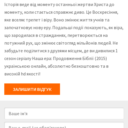
Історія веде від моменту останньої жертви Христа до
моменту, коли стається справжнє диво. Це Воскресіння,
яке вселяє трепет і віру. Воно змінює життя учнів та
започатковує нову еру. Подальші події показують, як віра,
що зародилася в стражданнях, перетворюється на
потужний рух, що змінює світогляд мільйонів людей. Не
забудьте поділитися з друзями місцем, де ви дивилися 1
сезон серіалу Наша ера: Продовження Біблії (2015)
українською онлайн, абсолютно безкоштовно та в
високій hd якості!
ЗАЛИШИТИ ВІДГУК