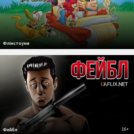
Флінстоуни
16+
Фейбл