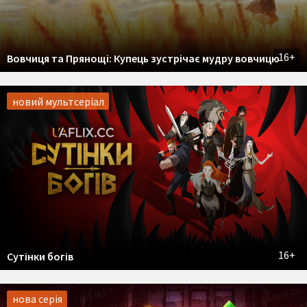
16+
Вовчиця та Прянощі: Купець зустрічає мудру вовчицю
новий мультсеріал
16+
Сутінки богів
нова серія