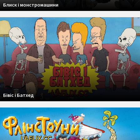
Блиск і монстромашини
Бівіс і Батхед