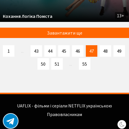
13+
Кохання Логіка Помста
Завантажити ще
1
...
43
44
45
46
47
48
49
50
51
...
55
UAFLIX - фільми і серіали NETFLIX українською
Правовласникам