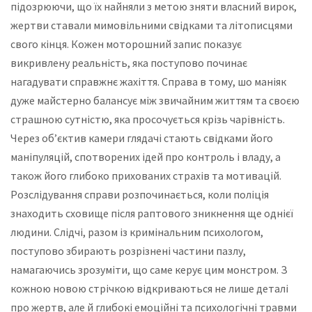
підозрюючи, що їх найняли з метою зняти власний вирок,
жертви ставали мимовільними свідками та літописцями
свого кінця. Кожен моторошний запис показує
викривлену реальність, яка поступово починає
нагадувати справжнє жахіття. Справа в тому, шо маніяк
дуже майстерно балансує між звичайним життям та своєю
страшною сутністю, яка просочується крізь чарівність.
Через об’єктив камери глядачі стають свідками його
маніпуляцій, спотворених ідей про контроль і владу, а
також його глибоко прихованих страхів та мотивацій.
Розслідування справи розпочинається, коли поліція
знаходить сховище після раптового зникнення ще однієї
людини. Слідчі, разом із кримінальним психологом,
поступово збирають розрізнені частини пазлу,
намагаючись зрозуміти, що саме керує цим монстром. З
кожною новою стрічкою відкриваються не лише деталі
про жертв, але й глибокі емоційні та психологічні травми