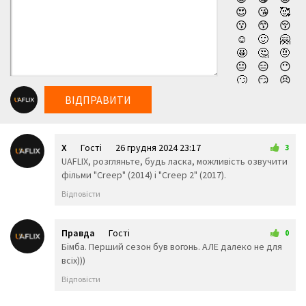
😍
😘
🥰
😗
😙
😚
☺️
🙂
🤗
🤩
🤔
🤨
😐
😑
😶
🙄
😏
😣
😥
😮
🤐
ВІДПРАВИТИ
😯
😪
😫
😴
😌
😛
😜
😝
🤤
X
Гості
26 грудня 2024 23:17
😒
😓
😔
3
UAFLIX, розгляньте, будь ласка, можливість озвучити
😕
🙃
🤑
фільми "Creep" (2014) і "Creep 2" (2017).
😲
☹️
🙁
😖
😞
😟
Відповісти
😤
😢
😭
😦
😧
😨
😩
🤯
😬
Правда
Гості
0
😰
😱
🥵
20 листопада 2025 23:47
Бімба. Перший сезон був вогонь. АЛЕ далеко не для
🥶
😳
🤪
всіх)))
😵
😡
😠
Відповісти
🤬
😷
🤒
🤕
🤢
🤮