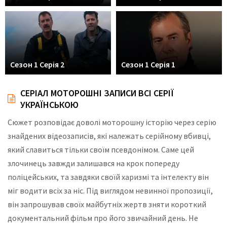
Сезон 1 Серія 2
Сезон 1 Серія 1
СЕРІАЛ МОТОРОШНІ ЗАПИСИ ВСІ СЕРІЇ
УКРАЇНСЬКОЮ
Сюжет розповідає доволі моторошну історію через серію
знайдених відеозаписів, які належать серійному вбивці,
який славиться тільки своїм псевдонімом. Саме цей
злочинець завжди залишався на крок попереду
поліцейських, та завдяки своїй харизмі та інтелекту він
міг водити всіх за ніс. Під виглядом невинної пропозиції,
він запрошував своїх майбутніх жертв зняти короткий
документальний фільм про його звичайний день. Не