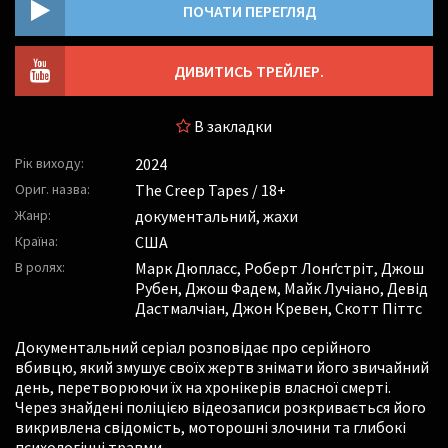
ПОЧАТИ ПЕРЕГЛЯД
ДИВИТИСЬ ТРЕЙЛЕР.
В закладки
Рік виходу:
2024
Ориг. назва:
The Creep Tapes / 18+
Жанр:
документальний, жахи
Країна:
США
В ролях:
Марк Дюпласс
,
Роберт Лонґстріт
,
Джош
Рубен
,
Джош Фадем
,
Майк Лучіано
,
Девід
Дастмалчіан
,
Джон Кревен
,
Скотт Піттс
Документальний серіал розповідає про серійного
вбивцю, який змушує своїх жертв знімати його звичайний
день, перетворюючи їх на хронікерів власної смерті.
Через знайдені поліцією відеозаписи розкривається його
викривлена свідомість, моторошні злочини та глибокі
психологічні травми.