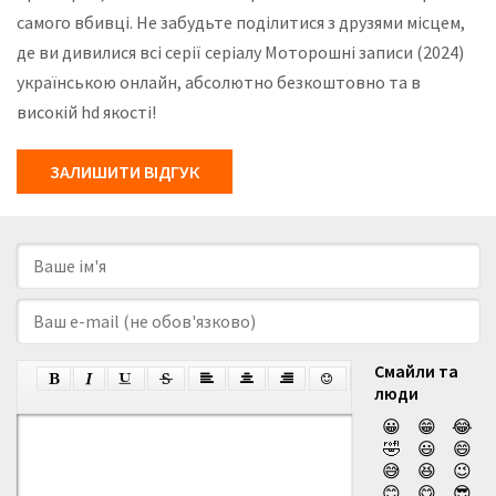
самого вбивці. Не забудьте поділитися з друзями місцем,
де ви дивилися всі серії серіалу Моторошні записи (2024)
українською онлайн, абсолютно безкоштовно та в
високій hd якості!
ЗАЛИШИТИ ВІДГУК
Смайли та
люди
😀
😁
😂
🤣
😃
😄
😅
😆
😉
😊
😋
😎