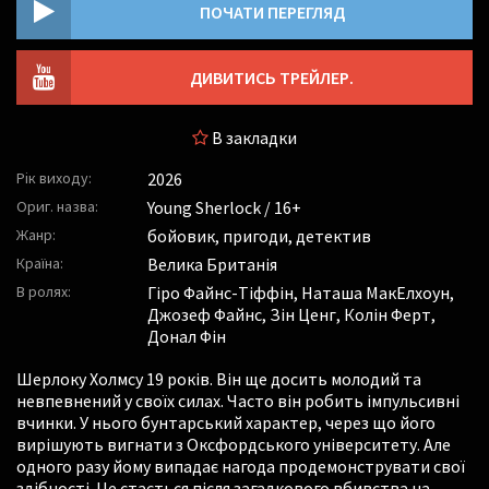
ПОЧАТИ ПЕРЕГЛЯД
ДИВИТИСЬ ТРЕЙЛЕР.
В закладки
Рік виходу:
2026
Ориг. назва:
Young Sherlock / 16+
Жанр:
бойовик, пригоди, детектив
Країна:
Велика Британія
В ролях:
Гіро Файнс-Тіффін
,
Наташа МакЕлхоун
,
Джозеф Файнс
,
Зін Ценг
,
Колін Ферт
,
Донал Фін
Шерлоку Холмсу 19 років. Він ще досить молодий та
невпевнений у своїх силах. Часто він робить імпульсивні
вчинки. У нього бунтарський характер, через що його
вирішують вигнати з Оксфордського університету. Але
одного разу йому випадає нагода продемонструвати свої
здібності. Це стається після загадкового вбивства на