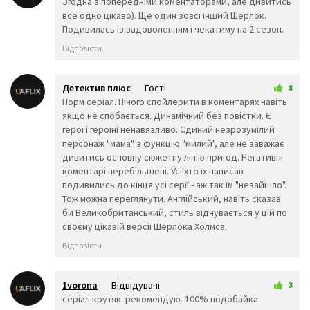
Згодна з попередніми коментаторами, але дивитись
🙉
🙊
👶
все одно цікаво). Ще один зовсі інший Шерлок.
🧒
👦
👧
Подивилась із задоволенням і чекатиму на 2 сезон.
🧑
👨
👩
🧓
👴
👵
Відповісти
👨‍🎓
👨‍⚕️
👩‍⚕️
👩‍🎓
👨‍🏫
👩‍🏫
Детектив плюс
Гості
8
👨‍🌾
👨‍⚖️
👩‍⚖️
9 березня 2026 00:14
Норм серіал. Нічого спойлерити в коментарях навіть
👩‍🌾
👨‍🍳
👩‍🍳
якщо не спобається. Динамічний без повістки. Є
👨‍🔧
👩‍🔧
👨‍🏭
герої і героїні ненавязливо. Єдиний незрозумілий
👩‍🏭
👨‍💼
👩‍💼
персонаж "мама" з функцію "милий", але не заважає
👨‍🔬
👩‍🔬
👨‍💻
дивитись основну сюжетну лінію пригод. Негативні
👩‍💻
👨‍🎤
👩‍🎤
коментарі перебільшені. Усі хто їх написав
👨‍🎨
👩‍🎨
👨‍✈️
подивились до кінця усі серії - аж так їм "незайшло".
👨‍🚀
👩‍🚀
👩‍✈️
Тож можна переглянути. Англійський, навіть сказав
👨‍🚒
👩‍🚒
👮‍♂️
би Великобританський, стиль відчувається у цій по
👮‍♀️
🕵️‍♂️
🕵️‍♀️
своєму цікавій версії Шерлока Холмса.
💂‍♂️
💂‍♀️
👷‍♂️
Відповісти
🤴
👸
👷‍♀️
👲
👳‍♂️
👳‍♀️
🧕
🧔
👱‍♂️
1vorona
Відвідувачі
3
👨‍🦰
👩‍🦰
👱‍♀️
10 березня 2026 13:08
серіал крутяк. рекомендую. 100% подобайка.