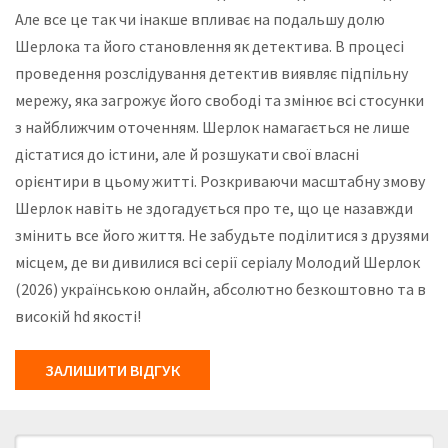
Але все це так чи інакше впливає на подальшу долю
Шерлока та його становлення як детектива. В процесі
проведення розслідування детектив виявляє підпільну
мережу, яка загрожує його свободі та змінює всі стосунки
з найближчим оточенням. Шерлок намагається не лише
дістатися до істини, але й розшукати свої власні
орієнтири в цьому житті. Розкриваючи масштабну змову
Шерлок навіть не здогадується про те, що це назавжди
змінить все його життя. Не забудьте поділитися з друзями
місцем, де ви дивилися всі серії серіалу Молодий Шерлок
(2026) українською онлайн, абсолютно безкоштовно та в
високій hd якості!
ЗАЛИШИТИ ВІДГУК