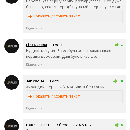
6 березня 2026 21:08
Переглянула першу серію і розчарувалась. Все дуже
😕
🙃
🤑
банально, сюжет передбачуваний, Шерлоку все так
😲
☹️
🙁
😖
😞
😟
Показати / Сховати текст
😤
😢
😭
😦
😧
😨
Відповісти
😩
🤯
😬
😰
😱
🥵
🥶
😳
🤪
Гість ksena
Гості
3
😵
😡
😠
9 березня 2026 00:27
Ну дивіться далі. Я теж була розчарована після
🤬
😷
🤒
перших двох серій. Далі було цікавіше.
🤕
🤢
🤮
Відповісти
🤧
😇
🤠
🥳
🥴
🥺
🤥
🤫
🤭
JerichoUA
Гості
10
🧐
🤓
😈
7 березня 2026 03:06
«Молодий Шерлок» (2026): Блиск без логіки
👿
🤡
👹
👺
💀
☠️
Показати / Сховати текст
👻
👾
👽
Відповісти
🤖
💩
😺
😸
😹
😻
😼
😽
🙀
Нана
Гості
7 березня 2026 18:29
6
😿
😾
🙈