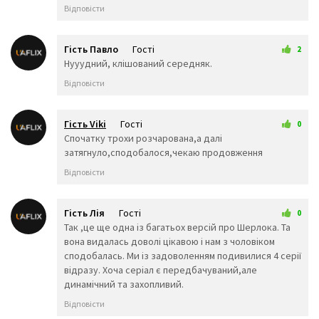
👨‍🦱
👩‍🦱
👨‍🦲
Відповісти
👩‍🦲
👨‍🦳
👩‍🦳
🤵
👰
🤰
🤱
👼
🎅
Гість Павло
Гості
2
🤶
🦸‍♀️
🦸‍♂️
13 березня 2026 20:36
Нууудний, клішований середняк.
🦹‍♀️
🦹‍♂️
🧙‍♀️
Відповісти
🧙‍♂️
🧚‍♀️
🧚‍♂️
🧛‍♀️
🧛‍♂️
🧜‍♂️
🧜‍♀️
🧝‍♂️
🧝‍♀️
Гість Viki
Гості
0
25 березня 2026 00:21
Спочатку трохи розчарована,а далі
🧞‍♂️
🧞‍♀️
🧟‍♂️
затягнуло,сподобалося,чекаю продовження
🧟‍♀️
🙍‍♀️
🙍‍♂️
🙎‍♀️
🙎‍♂️
🙅‍♀️
Відповісти
🙅‍♂️
🙆‍♀️
🙆‍♂️
💁‍♀️
💁‍♂️
🙋‍♀️
Гість Лія
Гості
0
🙋‍♂️
🙇‍♂️
🙇‍♀️
15 квітня 2026 14:55
Так ,це ще одна із багатьох версій про Шерлока. Та
🤦‍♂️
🤦‍♀️
🤷‍♂️
вона видалась доволі цікавою і нам з чоловіком
🤷‍♀️
💆‍♀️
💆‍♂️
сподобалась. Ми із задоволенням подивилися 4 серії
💇‍♀️
💇‍♂️
🚶‍♂️
відразу. Хоча серіал є передбачуваний,але
🚶‍♀️
🏃‍♂️
🏃‍♀️
динамічний та захопливий.
💃
🕺
👯‍♀️
Відповісти
👯‍♂️
🧖‍♂️
🧖‍♀️