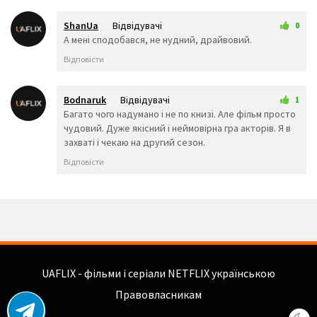
🧗‍♀️
🧗‍♂️
🧘‍♀️
🛀
🛌
🧘‍♂️
ShanUa
Відвідувачі
0
👤
🕴️
🗣️
14 трав 2026 23:47
А мені сподобався, не нудний, драйвовий.
👥
🤺
🏇
Відповісти
🏂
🏌️‍♂️
⛷️
🏌️‍♀️
🏄‍♂️
🏄‍♀️
Bodnaruk
Відвідувачі
1
🚣‍♂️
🚣‍♀️
🏊‍♂️
27 червня 2026 03:06
Багато чого надумано і не по книзі. Але фільм просто
🏊‍♀️
чудовий. Дуже якісний і неймовірна гра акторів. Я в
⛹️‍♂️
⛹️‍♀️
захваті і чекаю на другий сезон.
🏋️‍♂️
🏋️‍♀️
🚴‍♂️
Відповісти
🚴‍♀️
🚵‍♂️
🚵‍♀️
🏎️
🏍️
🤸‍♂️
🤸‍♀️
🤼‍♂️
🤼‍♀️
🤽‍♂️
🤽‍♀️
🤾‍♂️
🤾‍♀️
🤹‍♂️
🤹‍♀️
👫
👬
👭
👩‍❤️‍💋‍👨
👨‍❤️‍💋‍👨
👩‍❤️‍💋‍👩
UAFLIX - фільми і серіали NETFLIX українською
👩‍❤️‍👨
👨‍❤️‍👨
👩‍❤️‍👩
👨‍👩‍👦
👨‍👩‍👧
👨‍👩‍👧
Правовласникам
👨‍👩‍👦‍👦
👨‍👩‍👧‍👧
👨‍👨‍