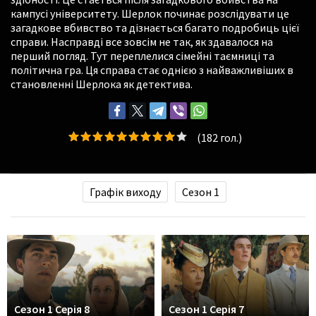
кампусі університету. Шерлок починає розслідувати це
загадкове вбивство та дізнається багато подробиць цієї
справи. Насправді все зовсім не так, як здавалося на
перший погляд. Тут переплелися сімейні таємниці та
політична гра. Ця справа стає однією з найважливіших в
становленні Шерлока як детектива.
(
182
гол.)
Графік виходу
Сезон 1
Сезон 1 Серія 8
Сезон 1 Серія 7