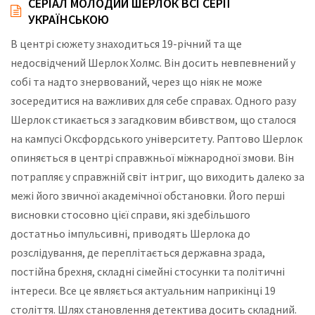
СЕРІАЛ МОЛОДИЙ ШЕРЛОК ВСІ СЕРІЇ
УКРАЇНСЬКОЮ
В центрі сюжету знаходиться 19-річний та ще
недосвідчений Шерлок Холмс. Він досить невпевнений у
собі та надто знервований, через що ніяк не може
зосередитися на важливих для себе справах. Одного разу
Шерлок стикається з загадковим вбивством, що сталося
на кампусі Оксфордського університету. Раптово Шерлок
опиняється в центрі справжньої міжнародної змови. Він
потрапляє у справжній світ інтриг, що виходить далеко за
межі його звичної академічної обстановки. Його перші
висновки стосовно цієї справи, які здебільшого
достатньо імпульсивні, приводять Шерлока до
розслідування, де переплітається державна зрада,
постійна брехня, складні сімейні стосунки та політичні
інтереси. Все це являється актуальним наприкінці 19
століття. Шлях становлення детектива досить складний.