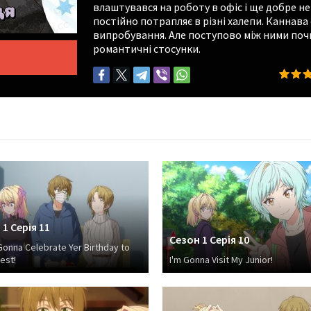
влаштувався на роботу в офіс і ще добре не
постійно потрапляє в різні халепи. Каннава
випробування. Але поступово між ними поч
романтичні стосунки.
1 Серія 11
Сезон 1 Серія 10
Gonna Celebrate Yer Birthday to
lest!
I'm Gonna Visit My Junior!