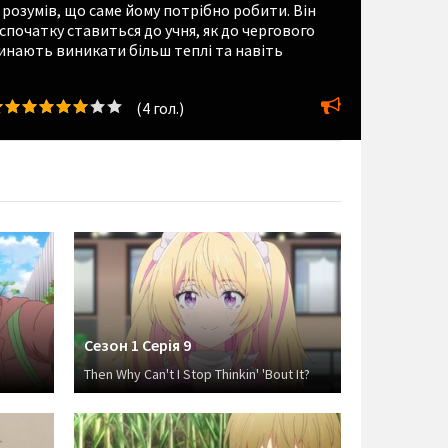
 розумів, що саме йому потрібно робити. Він
 спочатку ставиться до учня, як до чергового
инають виникати більш теплі та навіть
(
4
гол.)
Сезон 1 Серія 9
Then Why Can't I Stop Thinkin' 'Bout It?