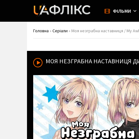
ФІЛЬМИ
Головна
»
Серіали
» Моя незграбна наставниця / My Aw
МОЯ НЕЗГРАБНА НАСТАВНИЦЯ
ДИ