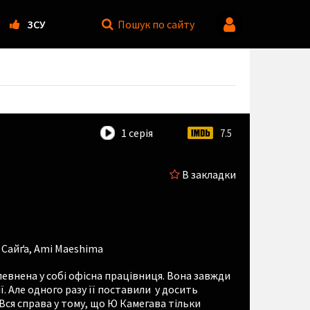
ЗСУ
Пошук
по сайту
1 серія
7.5
В закладки
 Сайґа
,
Ami Maeshima
певнена у собі офісна працівниця. Вона завжди
ї. Але одного разу її поставили у досить
. Вся справа у тому, що Ю Камегава тільки