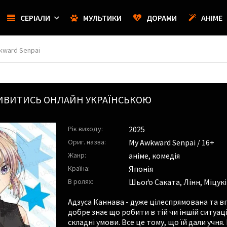
СЕРІАЛИ
МУЛЬТИКИ
ДОРАМИ
АНІМЕ
kward Senpai
ВИТИСЬ ОНЛАЙН УКРАЇНСЬКОЮ
Рік виходу:
2025
Ориг. назва:
My Awkward Senpai / 16+
Жанр:
аніме, комедія
Країна:
Японія
В ролях:
Шьоґо Саката
,
Лінн
,
Міцукі
Адзуса Каннава - дуже цілеспрямована та в
добре знає що робити в тій чи іншій ситуаці
складні умови. Все це тому, що їй дали учня