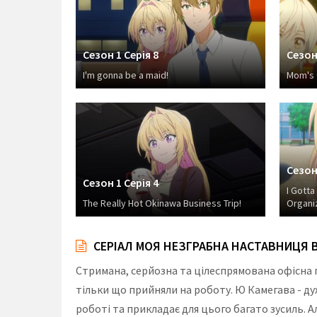
Сезон 1 Серія 8
Сезон 
I'm gonna be a maid!
Mom's C
Сезон 
Сезон 1 Серія 4
I Gotta
The Really Hot Okinawa Business Trip!
Organi
СЕРІАЛ МОЯ НЕЗГРАБНА НАСТАВНИЦЯ В
Стримана, серйозна та цілеспрямована офісна 
тільки що прийняли на роботу. Ю Камегава - д
роботі та прикладає для цього багато зусиль. 