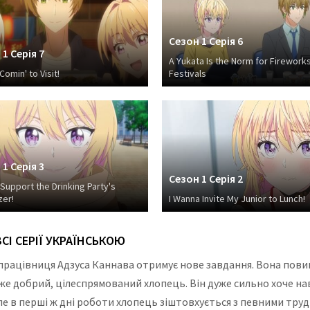
Сезон 1 Серія 6
1 Серія 7
A Yukata Is the Norm for Firework
omin' to Visit!
Festivals
1 Серія 3
Сезон 1 Серія 2
 Support the Drinking Party's
zer!
I Wanna Invite My Junior to Lunch!
СІ СЕРІЇ УКРАЇНСЬКОЮ
працівниця Адзуса Каннава отримує нове завдання. Вона пови
уже добрий, цілеспрямований хлопець. Він дуже сильно хоче н
Але в перші ж дні роботи хлопець зіштовхується з певними тру