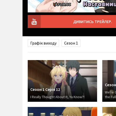
ДИВИТИСЬ ТРЕЙЛЕР.
Графік виходу
Сезон 1
Сезон 
Сезон 1 Серія 12
We're 
I Really Thought About It, Ya Know?!
the Ful