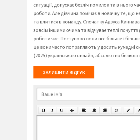
ситуації, допускає безліч помилок та в нього ч
роботи. Але дівчина помічає в новачку те, що н
та влитися в команду. Спочатку Адзуса Каннава
зовсім іншими очима та відчуває теплі почуття
роботи час. Поступово вони все більше і більше
це вони часто потрапляють у досить кумедні сит
(2025) українською онлайн, абсолютно безкошто
ЗАЛИШИТИ ВІДГУК