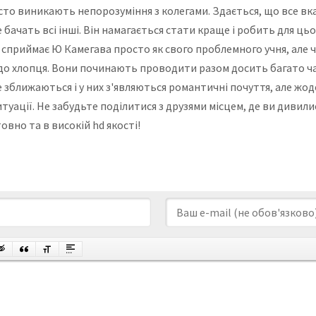
асто виникають непорозуміння з колегами. Здається, що все вказ
е бачать всі інші. Він намагається стати краще і робить для ц
 сприймає Ю Камегава просто як свого проблемного учня, але 
 до хлопця. Вони починають проводити разом досить багато часу
 зближаються і у них з'являються романтичні почуття, але жоде
уації. Не забудьте поділитися з друзями місцем, де ви дивилис
вно та в високій hd якості!