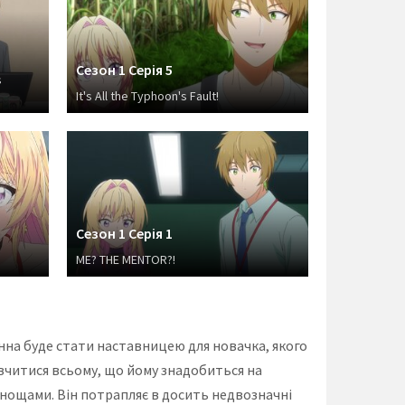
Сезон 1 Серія 5
s
It's All the Typhoon's Fault!
Сезон 1 Серія 1
ME? THE MENTOR?!
нна буде стати наставницею для новачка, якого
авчитися всьому, що йому знадобиться на
днощами. Він потрапляє в досить недвозначні