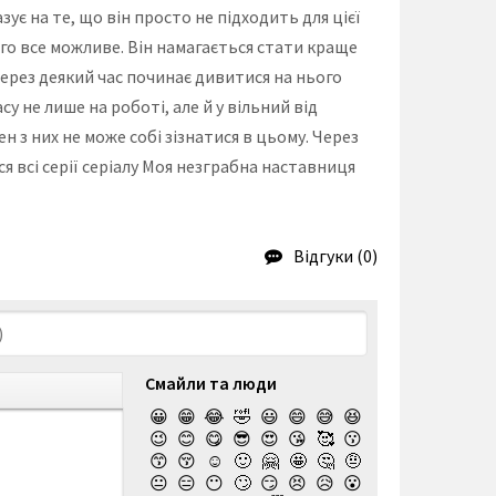
ує на те, що він просто не підходить для цієї
ього все можливе. Він намагається стати краще
через деякий час починає дивитися на нього
 не лише на роботі, але й у вільний від
н з них не може собі зізнатися в цьому. Через
я всі серії серіалу Моя незграбна наставниця
Відгуки (0)
Смайли та люди
😀
😁
😂
🤣
😃
😄
😅
😆
😉
😊
😋
😎
😍
😘
🥰
😗
😙
😚
☺️
🙂
🤗
🤩
🤔
🤨
😐
😑
😶
🙄
😏
😣
😥
😮