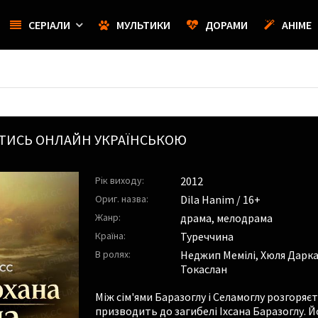
СЕРІАЛИ
МУЛЬТИКИ
ДОРАМИ
АНІМЕ
ТИСЬ ОНЛАЙН УКРАЇНСЬКОЮ
Рік виходу:
2012
Ориг. назва:
Dila Hanim / 16+
Жанр:
драма, мелодрама
Країна:
Туреччина
В ролях:
Неджип Мемілі
,
Хюля Дарк
Токаслан
Між сім'ями Баразоглу і Селамоглу розгоряєт
призводить до загибелі Іхсана Баразоглу. Й