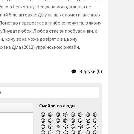
 Ризою Селямоглу. Нещасна молода жінка не
пий біль штовхає Ділу на шлях помсти, але доля
знайомство переростає в глибоке почуття, в якому
зруйнувати обох. Любов стає випробуванням, а
ти, кому вона може довіряти в цьому
кохана Діла (2012) українською онлайн,
Відгуки (0)
Смайли та люди
😀
😁
😂
🤣
😃
😄
😅
😆
😉
😊
😋
😎
😍
😘
🥰
😗
😙
😚
☺️
🙂
🤗
🤩
🤔
🤨
😐
😑
😶
🙄
😏
😣
😥
😮