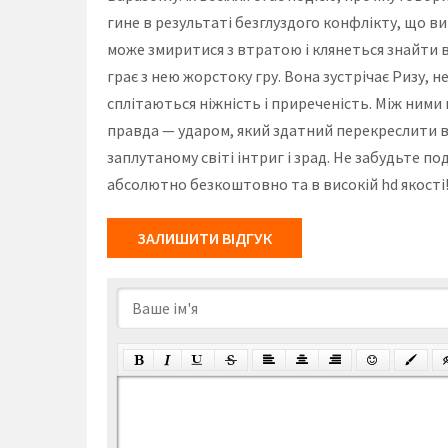
гине в результаті безглуздого конфлікту, що в
може змиритися з втратою і клянеться знайти ви
грає з нею жорстоку гру. Вона зустрічає Ризу, н
сплітаються ніжність і приреченість. Між ними
правда — ударом, який здатний перекреслити вс
заплутаному світі інтриг і зрад. Не забудьте по
абсолютно безкоштовно та в високій hd якості
ЗАЛИШИТИ ВІДГУК