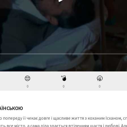
😔
💣
🥱
0
0
0
РАЇНСЬКОЮ
о попереду її чекає довге і щасливе життя з коханим Ісханом,
рить все місто, а сама діла здається втіленням щастя і любові. 