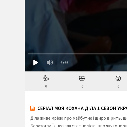
👍
🤣
😲
0
0
0
СЕРІАЛ МОЯ КОХАНА ДІЛА 1 СЕЗОН УК
Діла живе мрією про майбутнє і щиро вірить, щ
Баразоглу. Їх весілля стає подією, про яку гово