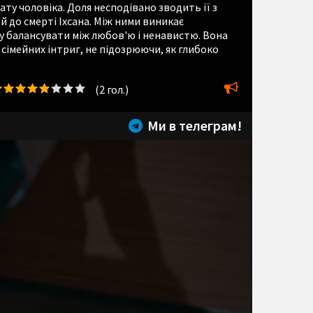
ту чоловіка. Доля несподівано зводить її з
й до смерті Іхсана. Між ними виникає
лу балансувати між любов'ю і ненавистю. Вона
сімейних інтриг, не підозрюючи, як глибоко
(
2
гол.)
Ми в телеграм!