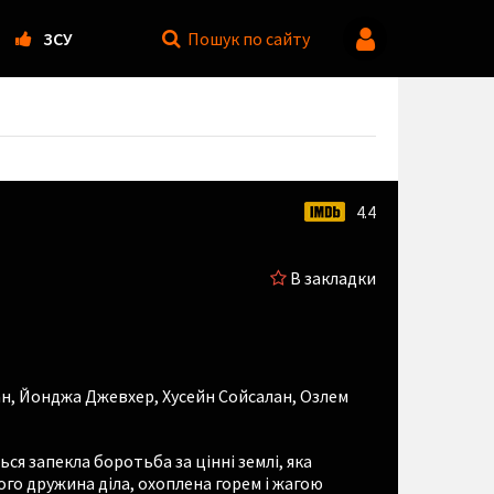
ЗСУ
Пошук
по сайту
4.4
В закладки
ан
,
Йонджа Джевхер
,
Хусейн Сойсалан
,
Озлем
ься запекла боротьба за цінні землі, яка
ого дружина діла, охоплена горем і жагою