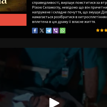
справедливості, вирішує помститися за втра
Різою Селамоглу, невідомо що він причетни
напружене і складне почуття, що змушує Ді
намагається розібратися в хитросплетіннях 
вплетена в цю драму її власне життя.