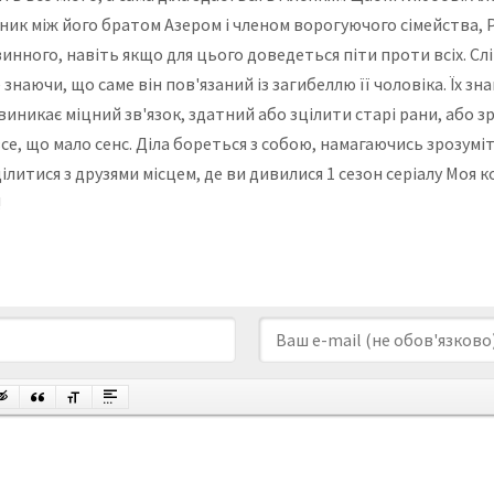
иник між його братом Азером і членом ворогуючого сімейства,
нного, навіть якщо для цього доведеться піти проти всіх. Слі
е знаючи, що саме він пов'язаний із загибеллю її чоловіка. Їх 
 виникає міцний зв'язок, здатний або зцілити старі рани, або 
е, що мало сенс. Діла бореться з собою, намагаючись зрозумі
ділитися з друзями місцем, де ви дивилися 1 сезон серіалу Моя 
!