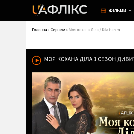
ФІЛЬМИ
Головна
»
Серіали
» Моя кохана Діла / Dila Hanim
МОЯ КОХАНА ДІЛА
1 СЕЗОН ДИВИ