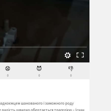
😧
😈
👎
0
0
0
 спадкоємцем шанованого і заможного роду
Але радість швидко обертається трагедією – Ісхан