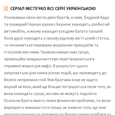
СЕРІАЛ МІСТЕЧКО ВСІ СЕРІЇ УКРАЇНСЬКОЮ
Поховавши свою матір двоє братів, а саме, блудний Арда
та похмурий Гюркан разом з Берною знаходять розбитий
автомобіль, в якому знаходиться дуже багато грошей.
Коли друзі знаходять у своєму рідному місті цілий статок,
то починається перевірка моральних принципів та
стосунків між ними. Привласнивши чужі гроші,
провінційні невдахи миттєво перетворюються в
справжні мішені для мафії. В результаті цього
запускається ціла низка різних подій, що призводять до
безлічі неприємностей. Між братами існує не надто
міцний зв'язок, який ще більше погіршується після того, як
вони знаходять гроші, які ніяк не можуть поділити.
Оскільки брати мають певні фінансові проблеми, то вони
вирішують використати гроші, не знаючи того, що їхня
знахідка крадена та призведе до безлічі різних проблем та