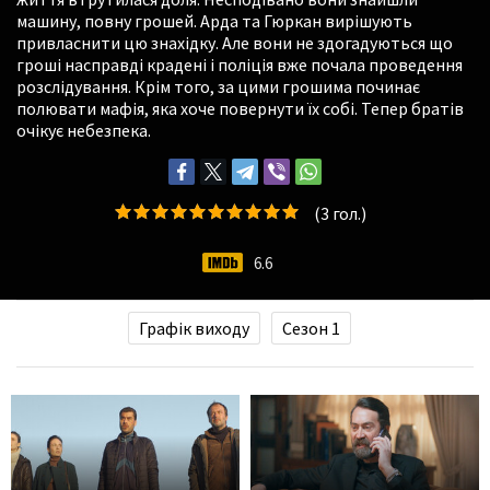
машину, повну грошей. Арда та Гюркан вирішують
привласнити цю знахідку. Але вони не здогадуються що
гроші насправді крадені і поліція вже почала проведення
розслідування. Крім того, за цими грошима починає
полювати мафія, яка хоче повернути їх собі. Тепер братів
очікує небезпека.
(
3
гол.)
6.6
Графік виходу
Сезон 1