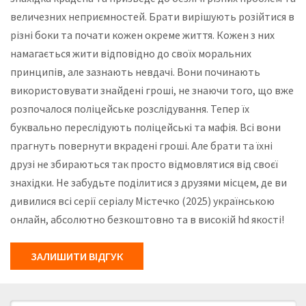
величезних неприємностей. Брати вирішують розійтися в
різні боки та почати кожен окреме життя. Кожен з них
намагається жити відповідно до своїх моральних
принципів, але зазнають невдачі. Вони починають
використовувати знайдені гроші, не знаючи того, що вже
розпочалося поліцейське розслідування. Тепер їх
буквально переслідують поліцейські та мафія. Всі вони
прагнуть повернути вкрадені гроші. Але брати та їхні
друзі не збираються так просто відмовлятися від своєї
знахідки. Не забудьте поділитися з друзями місцем, де ви
дивилися всі серії серіалу Містечко (2025) українською
онлайн, абсолютно безкоштовно та в високій hd якості!
ЗАЛИШИТИ ВІДГУК