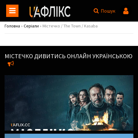
Пошук
Головна
»
Серіали
» Містечко / The Town / Kasaba
МІСТЕЧКО
ДИВИТИСЬ ОНЛАЙН УКРАЇНСЬКОЮ