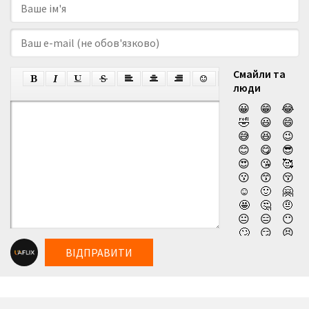
Смайли та
люди
😀
😁
😂
🤣
😃
😄
😅
😆
😉
😊
😋
😎
😍
😘
🥰
😗
😙
😚
☺️
🙂
🤗
🤩
🤔
🤨
😐
😑
😶
🙄
😏
😣
😥
😮
🤐
ВІДПРАВИТИ
😯
😪
😫
😴
😌
😛
😜
😝
🤤
😒
😓
😔