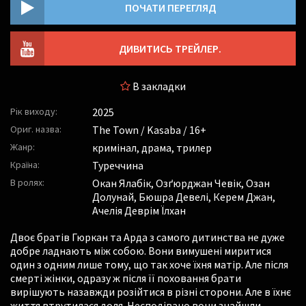
ПОЧАТИ ПЕРЕГЛЯД
ДИВИТИСЬ ТРЕЙЛЕР.
В закладки
Рік виходу:
2025
Ориг. назва:
The Town / Kasaba / 16+
Жанр:
кримінал, драма, трилер
Країна:
Туреччина
В ролях:
Окан Ялабік
,
Озґюрджан Чевік
,
Озан
Долунай
,
Бюшра Девелі
,
Керем Джан
,
Ачелія Деврім Їлхан
Двоє братів Гюркан та Арда з самого дитинства не дуже
добре ладнають між собою. Вони вимушені миритися
один з одним лише тому, що так хоче їхня матір. Але після
смерті жінки, одразу ж після її поховання брати
вирішують назавжди розійтися в різні сторони. Але в їхнє
життя втрутилася доля. Несподівано вони знайшли