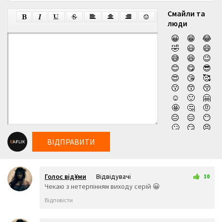
Смайли та
люди
😀
😁
😂
🤣
😃
😄
😅
😆
😉
😊
😋
😎
😍
😘
🥰
😗
😙
😚
☺️
🙂
🤗
🤩
🤔
🤨
😐
😑
😶
🙄
😏
😣
😥
😮
🤐
ВІДПРАВИТИ
😯
😪
😫
😴
😌
😛
😜
😝
🤤
Голос від¥ми
Відвідувачі
😒
😓
😔
10
24 листопада 2025 02:46
Чекаю з нетерпінням виходу серій 😀
😕
🙃
🤑
😲
☹️
🙁
Відповісти
😖
😞
😟
😤
😢
😭