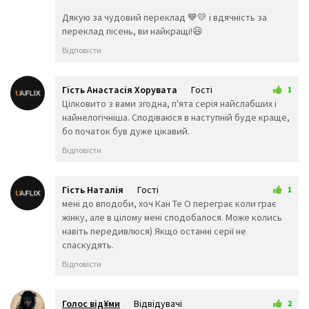
👨‍🎓
👨‍⚕️
👩‍⚕️
Дякую за чудовий переклад 💙💛 і вдячність за
👩‍🎓
👨‍🏫
👩‍🏫
переклад пісень, ви найкращі!😃
👨‍🌾
👨‍⚖️
👩‍⚖️
Відповісти
👩‍🌾
👨‍🍳
👩‍🍳
👨‍🔧
👩‍🔧
👨‍🏭
👩‍🏭
👨‍💼
👩‍💼
Гість Анастасія Хорувата
Гості
1
👨‍🔬
👩‍🔬
👨‍💻
7 грудня 2025 21:30
Цілковито з вами згодна, п'ята серія найслабших і
👩‍💻
👨‍🎤
👩‍🎤
найнелогічніша. Сподіваюся в наступній буде краще,
👨‍🎨
👩‍🎨
👨‍✈️
бо початок був дуже цікавий.
👨‍🚀
👩‍🚀
👩‍✈️
Відповісти
👨‍🚒
👩‍🚒
👮‍♂️
👮‍♀️
🕵️‍♂️
🕵️‍♀️
💂‍♂️
💂‍♀️
👷‍♂️
Гість Наталія
Гості
1
🤴
👸
👷‍♀️
4 грудня 2025 22:06
мені до вподоби, хоч Кан Те О переграє коли грає
👲
👳‍♂️
👳‍♀️
жінку, але в цілому мені сподобалося. Може колись
🧕
🧔
👱‍♂️
навіть передивлюся) Якщо останні серії не
👨‍🦰
👩‍🦰
спаскудять.
👱‍♀️
👨‍🦱
👩‍🦱
👨‍🦲
Відповісти
👩‍🦲
👨‍🦳
👩‍🦳
🤵
👰
🤰
🤱
👼
🎅
Голос від¥ми
Відвідувачі
2