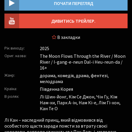
ПОЧАТИ ПЕРЕГЛЯД
ДИВИТИСЬ ТРЕЙЛЕР.
В закладки
Рік виходу:
2025
Ориг. назва:
The Moon Flows Through the River / Moon
River / I-gang-e-neun Dal-i Heu-reun-da /
16+
Жанр:
дорама, комедія, драма, фентезі,
мелодрама
Країна:
Південна Корея
В ролях:
Лі Шин-йонг
,
Кім Се Джон
,
Чін Гу
,
Кім
Нам-хи
,
Парк А-ін
,
Нам Кі-е
,
Лім Гі-хон
,
Кан Те О
Лі Кан – наследний принц, який відмовився від
особистого щастя заради помсти за втрату своєї
королеви, раптово стикається з Пак Даль і, молодою