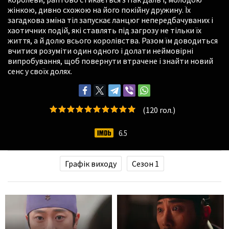
жінкою, дивно схожою на його покійну дружину. Їх
загадкова зміна тіл запускає ланцюг непередбачуваних і
хаотичних подій, які ставлять під загрозу не тільки їх
життя, а й долю всього королівства. Разом їм доводиться
вчитися розуміти один одного і долати неймовірні
випробування, щоб повернути втрачене і знайти новий
сенс у своїх долях.
(
120
гол.)
6.5
Графік виходу
Сезон 1