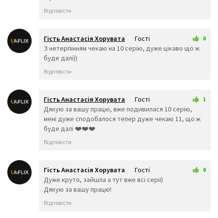
👥
🤺
🏇
Відповісти
🏂
🏌️‍♂️
⛷️
🏌️‍♀️
🏄‍♂️
🏄‍♀️
Гість Анастасія Хорувата
Гості
🚣‍♂️
🚣‍♀️
🏊‍♂️
0
4 січня 2026 22:09
З нетерпінням чекаю на 10 серію, дуже цікаво що ж
🏊‍♀️
⛹️‍♂️
⛹️‍♀️
буде далі))
🏋️‍♂️
🏋️‍♀️
🚴‍♂️
Відповісти
🚴‍♀️
🚵‍♂️
🚵‍♀️
🏎️
🏍️
🤸‍♂️
Гість Анастасія Хорувата
Гості
1
🤸‍♀️
🤼‍♂️
🤼‍♀️
7 січня 2026 20:10
Дякую за вашу працю, вже подивилася 10 серію,
🤽‍♂️
🤽‍♀️
🤾‍♂️
мені дуже сподобалося тепер дуже чекаю 11, що ж
🤾‍♀️
🤹‍♂️
🤹‍♀️
буде далі ❤️❤️❤️
👫
👬
👭
Відповісти
👩‍❤️‍💋‍👨
👨‍❤️‍💋‍👨
👩‍❤️‍💋‍👩
👩‍❤️‍👨
👨‍❤️‍👨
👩‍❤️‍👩
👨‍👩‍👦
👨‍👩‍👧
👨‍👩‍👧
Гість Анастасія Хорувата
Гості
0
👨‍👩‍👦‍👦
👨‍👩‍👧‍👧
👨‍👨‍
21 січня 2026 21:59
Дуже круто, зайшла а тут вже всі серії)
👨‍👨‍👧
👨‍👨‍👧‍👦
👨‍👨‍👦
Дякую за вашу працю!
👨‍👨‍👧‍👧
👩‍👩‍👦
👩‍👩‍
👩‍👩‍👧‍👦
👩‍👩‍👦‍👦
👩‍👩‍👧
Відповісти
👨‍👦
👨‍👦‍👦
👨‍👧