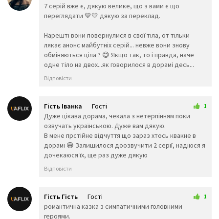
🤶
🦸‍♀️
🦸‍♂️
5 грудня 2025 02:40
7 серій вже є, дякую велике, що з вами є що
🦹‍♀️
🦹‍♂️
🧙‍♀️
переглядати 💙💛 дякую за переклад.
🧙‍♂️
🧚‍♀️
🧚‍♂️
Нарешті вони повернулися в свої тіла, от тільки
🧛‍♀️
🧛‍♂️
🧜‍♂️
лякає анонс майбутніх серій... невже вони знову
🧜‍♀️
🧝‍♂️
🧝‍♀️
обміняються ціла ? 😅 Якщо так, то і правда, наче
🧞‍♂️
🧞‍♀️
🧟‍♂️
одне тіло на двох...як говорилося в дорамі десь...
🧟‍♀️
🙍‍♀️
🙍‍♂️
Відповісти
🙎‍♀️
🙎‍♂️
🙅‍♀️
🙅‍♂️
🙆‍♀️
🙆‍♂️
💁‍♀️
💁‍♂️
🙋‍♀️
Гість Іванка
Гості
1
🙋‍♂️
🙇‍♂️
🙇‍♀️
23 грудня 2025 00:28
Дуже цікава дорама, чекала з нетерпінням поки
🤦‍♂️
🤦‍♀️
🤷‍♂️
озвучать українською. Дуже вам дякую.
🤷‍♀️
💆‍♀️
💆‍♂️
В мене прстійне відчуття що зараз хтось квакне в
💇‍♀️
💇‍♂️
🚶‍♂️
дорамі 😅 Залишилося доозвучити 2 серії, надіюся я
дочекаюся їх, ще раз дуже дякую
🚶‍♀️
🏃‍♂️
🏃‍♀️
💃
🕺
👯‍♀️
Відповісти
👯‍♂️
🧖‍♂️
🧖‍♀️
🧗‍♀️
🧗‍♂️
🧘‍♀️
Гість Гість
Гості
🛀
🛌
1
🧘‍♂️
1 січня 2026 01:00
романтична казка з симпатичними головними
👤
🕴️
🗣️
героями.