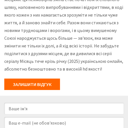
шляху, наповненого випробуваннями і відкриттями, в ході
якого кожен з них намагається зрозуміти не тільки чуже
життя, а й заново знайти себе. Разом вони стикаються з
новими труднощами і ворогами, і в цьому вимушеному
Союзі народжується щось більше — зв'язок, яка може
змінити не тільки їх долі, а й хід всієї історії. Не забудьте
поділитися з друзями місцем, де ви дивилися всі серії
серіалу Місяць тече крізь річку (2025) українською онлайн,
абсолютно безкоштовно та в високій hd якості!
ЗАЛИШИТИ ВІДГУК