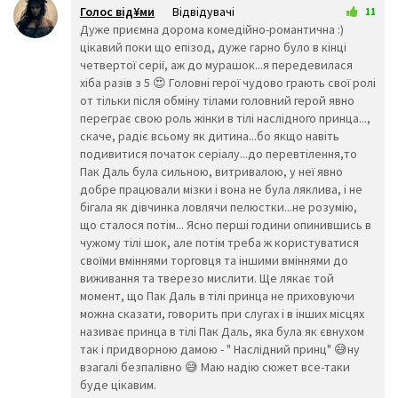
😦
😧
😨
Голос від¥ми
Відвідувачі
11
😩
🤯
😬
24 листопада 2025 22:21
Дуже приємна дорома комедійно-романтична :)
😰
😱
🥵
цікавий поки що епізод, дуже гарно було в кінці
🥶
😳
🤪
четвертої серії, аж до мурашок...я передевилася
😵
😡
😠
хіба разів з 5 😍 Головні герої чудово грають свої ролі
🤬
😷
🤒
от тільки після обміну тілами головний герой явно
🤕
🤢
🤮
переграє свою роль жінки в тілі наслідного принца...,
🤧
😇
🤠
скаче, радіє всьому як дитина...бо якщо навіть
🥳
🥴
🥺
подивитися початок серіалу...до перевтілення,то
🤥
🤫
🤭
Пак Даль була сильною, витривалою, у неї явно
🧐
🤓
😈
добре працювали мізки і вона не була ляклива, і не
👿
🤡
👹
бігала як дівчинка ловлячи пелюстки...не розумію,
👺
💀
☠️
що сталося потім... Ясно перші години опинившись в
чужому тілі шок, але потім треба ж користуватися
👻
👾
👽
своїми вміннями торговця та іншими вміннями до
🤖
💩
😺
виживання та тверезо мислити. Ще лякає той
😸
😹
😻
момент, що Пак Даль в тілі принца не приховуючи
😼
😽
🙀
можна сказати, говорить при слугах і в інших місцях
😿
😾
🙈
називає принца в тілі Пак Даль, яка була як євнухом
🙉
🙊
👶
так і придворною дамою - " Наслідний принц" 😅ну
🧒
👦
👧
взагалі безпалівно 😅 Маю надію сюжет все-таки
🧑
👨
👩
буде цікавим.
🧓
👴
👵