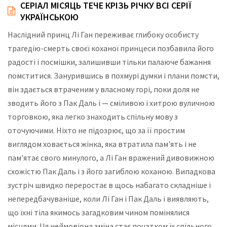
СЕРІАЛ МІСЯЦЬ ТЕЧЕ КРІЗЬ РІЧКУ ВСІ СЕРІЇ
УКРАЇНСЬКОЮ
Наслідний принц Лі Ган переживає глибоку особисту
трагедію-смерть своєї коханої принцеси позбавила його
радості і посмішки, залишивши тільки палаюче бажання
помститися. Занурившись в похмурі думки і плани помсти,
він здається втраченим у власному горі, поки доля не
зводить його з Пак Даль і — сміливою і хитрою вуличною
торговкою, яка легко знаходить спільну мову з
оточуючими. Ніхто не підозрює, що за її простим
виглядом ховається жінка, яка втратила пам'ять і не
пам'ятає свого минулого, а Лі Ган вражений дивовижною
схожістю Пак Даль і з його загиблою коханою. Випадкова
зустріч швидко переростає в щось набагато складніше і
непередбачуваніше, коли Лі Ган і Пак Даль і виявляють,
що їхні тіла якимось загадковим чином помінялися
місцями. Ця неймовірна зміна стає початком їх спільного