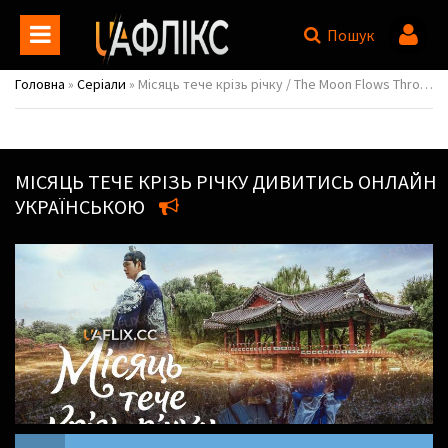
Пошук
Головна
»
Серіали
» Місяць тече крізь річку / The Moon Flows Through the River / Moon River / I-gang-e-neun Dal-i Heu-reun-da
МІСЯЦЬ ТЕЧЕ КРІЗЬ РІЧКУ
ДИВИТИСЬ ОНЛАЙН
УКРАЇНСЬКОЮ