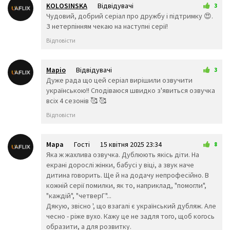
KOLOSINSKA
Відвідувачі
😒
😓
😔
3
9 лютого 2025 14:58
Чудовий, добрий серіал про дружбу і підтримку 😍.
😕
🙃
🤑
З нетерпінням чекаю на наступні серії!
😲
☹️
🙁
😖
😞
😟
Відповісти
😤
😢
😭
😦
😧
😨
😩
🤯
😬
Маріо
Відвідувачі
3
😰
😱
🥵
9 лютого 2025 16:54
Дуже рада що цей серіал вирішили озвучити
🥶
😳
🤪
українською!! Сподіваюся швидко з'явиться озвучка
😵
😡
😠
всіх 4 сезонів 🥰 🥰
🤬
😷
🤒
Відповісти
🤕
🤢
🤮
🤧
😇
🤠
🥳
🥴
🥺
Мара
Гості
15 квітня 2025 23:34
8
🤥
🤫
🤭
Яка ж жахлива озвучка. Дублюють якісь діти. На
🧐
🤓
😈
екрані дорослі жінки, бабусі у віці, а звук наче
👿
🤡
👹
дитина говорить. Ще й на додачу непрофесійно. В
👺
💀
☠️
кожній серії помилки, як то, наприклад, "помогли",
👻
👾
👽
"каждій", "четверГ"...
Дякую, звісно ', що взагалі є український дубляж. Але
🤖
💩
😺
чесно - ріже вухо. Кажу це не задля того, щоб когось
😸
😹
😻
образити, а для розвитку.
😼
😽
🙀