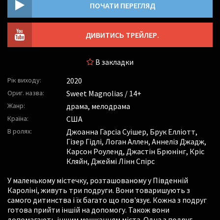
ПОЧАТИ ПЕРЕГЛЯД
ДИВИТИСЬ ТРЕЙЛЕР.
В закладки
Рік виходу:
2020
Ориг. назва:
Sweet Magnolias / 14+
Жанр:
драма, мелодрама
Країна:
США
В ролях:
Джоанна Гарсіа Суішер
,
Брук Елліотт
,
Гізер Гідлі
,
Логан Аллен
,
Аннеліз Джадж
,
Карсон Роуленд
,
Джастін Брюнінг
,
Кріс
Кляйн
,
Джеймі Лінн Спірс
У маленькому містечку, розташованому у Південній
Кароліні, живуть три подруги. Вони товаришують з
самого дитинства і їх багато що пов'язує. Кожна з подруг
готова прийти іншій на допомогу. Також вони
допомагають іншим мешканцям міста. Одна з подруг