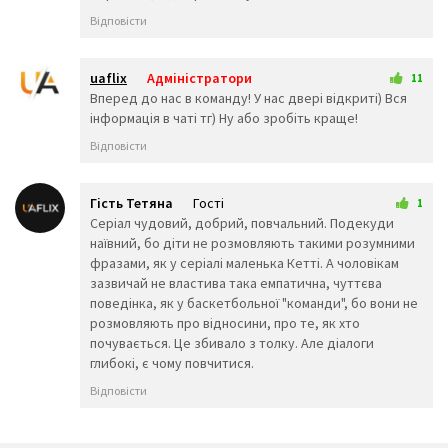
😿
😾
🙈
Відповісти
🙉
🙊
👶
🧒
👦
👧
🧑
👨
👩
uaflix
Адміністратори
11
🧓
👴
👵
15 квітня 2025 23:42
Вперед до нас в команду! У нас двері відкриті) Вся
👨‍🎓
інформація в чаті тг) Ну або зробіть краще!
👨‍⚕️
👩‍⚕️
👩‍🎓
👨‍🏫
👩‍🏫
Відповісти
👨‍🌾
👨‍⚖️
👩‍⚖️
👩‍🌾
👨‍🍳
👩‍🍳
👨‍🔧
👩‍🔧
👨‍🏭
Гість Тетяна
Гості
1
👩‍🏭
👨‍💼
👩‍💼
23 квітня 2025 17:52
Серіал чудовий, добрий, повчальний. Подекуди
👨‍🔬
👩‍🔬
👨‍💻
наївний, бо діти не розмовляють такими розумними
👩‍💻
👨‍🎤
👩‍🎤
фразами, як у серіалі маленька Кетті. А чоловікам
👨‍🎨
👩‍🎨
👨‍✈️
зазвичай не властива така емпатична, чуттєва
поведінка, як у баскетбольної "команди", бо вони не
👨‍🚀
👩‍🚀
👩‍✈️
розмовляють про відносини, про те, як хто
👨‍🚒
👩‍🚒
👮‍♂️
почувається. Це збивало з толку. Але діалоги
👮‍♀️
🕵️‍♂️
🕵️‍♀️
глибокі, є чому повчитися.
💂‍♂️
💂‍♀️
👷‍♂️
🤴
👸
Відповісти
👷‍♀️
👲
👳‍♂️
👳‍♀️
🧕
🧔
👱‍♂️