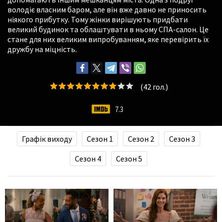
володіє власним баром, але він вже давно не приносить
ніякого прибутку. Тому жінки вирішують придбати
великий будинок та облаштувати в ньому СПА-салон. Це
стане для них великим випробуванням, яке перевірить їх
дружбу на міцність.
(
42
гол.)
7.3
Графік виходу
Сезон 1
Сезон 2
Сезон 3
Сезон 4
Сезон 5