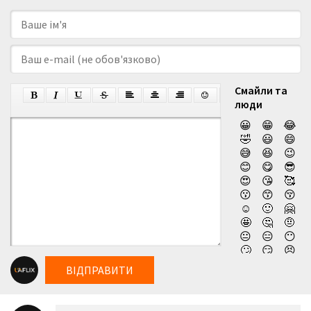
Смайли та
люди
😀
😁
😂
🤣
😃
😄
😅
😆
😉
😊
😋
😎
😍
😘
🥰
😗
😙
😚
☺️
🙂
🤗
🤩
🤔
🤨
😐
😑
😶
🙄
😏
😣
😥
😮
🤐
ВІДПРАВИТИ
😯
😪
😫
😴
😌
😛
😜
😝
🤤