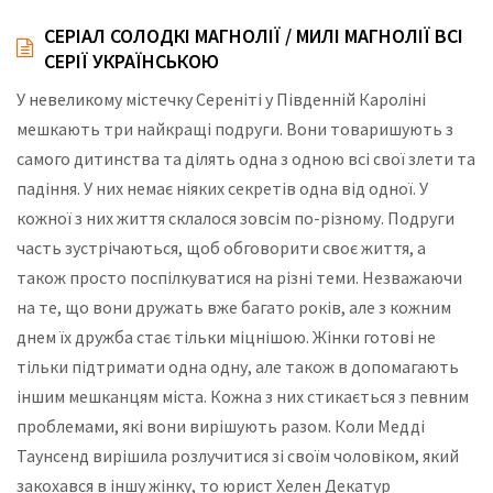
СЕРІАЛ СОЛОДКІ МАГНОЛІЇ / МИЛІ МАГНОЛІЇ ВСІ
СЕРІЇ УКРАЇНСЬКОЮ
У невеликому містечку Сереніті у Південній Кароліні
мешкають три найкращі подруги. Вони товаришують з
самого дитинства та ділять одна з одною всі свої злети та
падіння. У них немає ніяких секретів одна від одної. У
кожної з них життя склалося зовсім по-різному. Подруги
часть зустрічаються, щоб обговорити своє життя, а
також просто поспілкуватися на різні теми. Незважаючи
на те, що вони дружать вже багато років, але з кожним
днем їх дружба стає тільки міцнішою. Жінки готові не
тільки підтримати одна одну, але також в допомагають
іншим мешканцям міста. Кожна з них стикається з певним
проблемами, які вони вирішують разом. Коли Медді
Таунсенд вирішила розлучитися зі своїм чоловіком, який
закохався в іншу жінку, то юрист Хелен Декатур