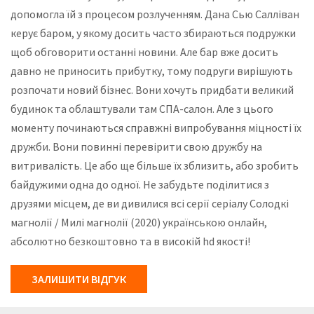
допомогла їй з процесом розлученням. Дана Сью Салліван
керує баром, у якому досить часто збираються подружки
щоб обговорити останні новини. Але бар вже досить
давно не приносить прибутку, тому подруги вирішують
розпочати новий бізнес. Вони хочуть придбати великий
будинок та облаштували там СПА-салон. Але з цього
моменту починаються справжні випробування міцності їх
дружби. Вони повинні перевірити свою дружбу на
витривалість. Це або ще більше їх зблизить, або зробить
байдужими одна до одної. Не забудьте поділитися з
друзями місцем, де ви дивилися всі серії серіалу Солодкі
магнолії / Милі магнолії (2020) українською онлайн,
абсолютно безкоштовно та в високій hd якості!
ЗАЛИШИТИ ВІДГУК