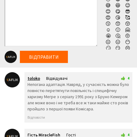
😅
😆
😉
😊
😋
😎
😍
😘
🥰
😗
😙
😚
☺️
🙂
🤗
🤩
🤔
🤨
😐
😑
😶
🙄
😏
😣
😥
😮
🤐
ВІДПРАВИТИ
😯
😪
😫
😴
😌
😛
😜
😝
🤤
toloko
Відвідувачі
😒
😓
😔
4
4 квітня 2026 15:03
Непогана адаптація. Навряд, у сучасність можна було
😕
🙃
🤑
повністю перетягнути повільність і специфічну
😲
☹️
🙁
харизму Мегре з серіалу 1991 року з Бруно Кемером
😖
😞
😟
але може воно і не треба все ж таки майже сто років
😤
😢
😭
пройшло з першої появи Комісара.
😦
😧
😨
😩
🤯
😬
Відповісти
😰
😱
🥵
🥶
😳
🤪
😵
😡
😠
Гість MiracleFish
Гості
4