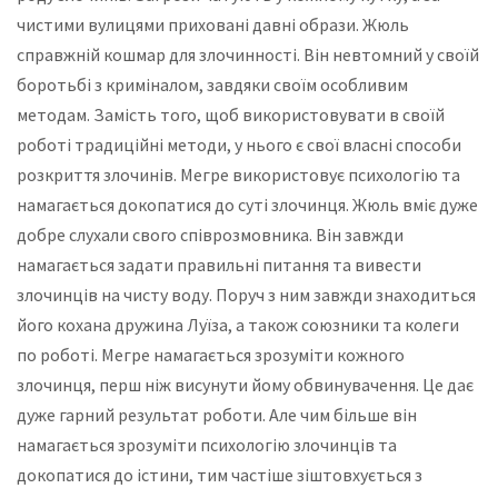
чистими вулицями приховані давні образи. Жюль
справжній кошмар для злочинності. Він невтомний у своїй
боротьбі з криміналом, завдяки своїм особливим
методам. Замість того, щоб використовувати в своїй
роботі традиційні методи, у нього є свої власні способи
розкриття злочинів. Мегре використовує психологію та
намагається докопатися до суті злочинця. Жюль вміє дуже
добре слухали свого співрозмовника. Він завжди
намагається задати правильні питання та вивести
злочинців на чисту воду. Поруч з ним завжди знаходиться
його кохана дружина Луїза, а також союзники та колеги
по роботі. Мегре намагається зрозуміти кожного
злочинця, перш ніж висунути йому обвинувачення. Це дає
дуже гарний результат роботи. Але чим більше він
намагається зрозуміти психологію злочинців та
докопатися до істини, тим частіше зіштовхується з