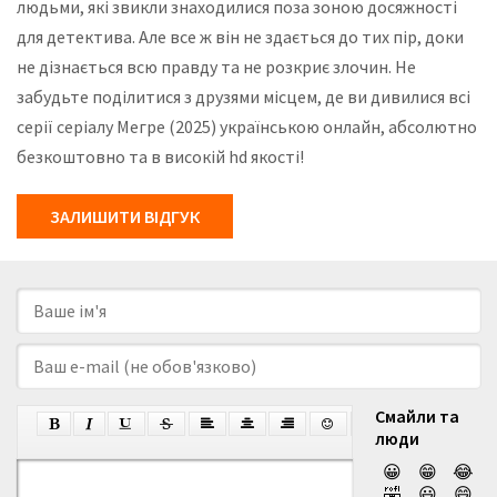
людьми, які звикли знаходилися поза зоною досяжності
для детектива. Але все ж він не здається до тих пір, доки
не дізнається всю правду та не розкриє злочин. Не
забудьте поділитися з друзями місцем, де ви дивилися всі
серії серіалу Мегре (2025) українською онлайн, абсолютно
безкоштовно та в високій hd якості!
ЗАЛИШИТИ ВІДГУК
Смайли та
люди
😀
😁
😂
🤣
😃
😄