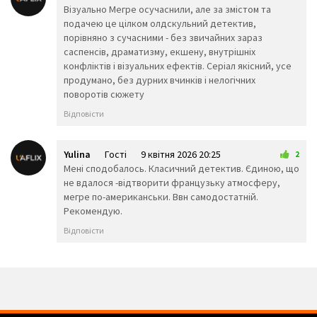
🤬
😷
🤒
8 квітня 2026 19:03
Візуально Мегре осучаснили, але за змістом та
🤕
🤢
🤮
подачею це цілком олдскульний детектив,
🤧
😇
🤠
порівняно з сучасними - без звичайних зараз
🥳
🥴
🥺
саспенсів, драматизму, екшену, внутрішніх
🤥
🤫
🤭
конфліктів і візуальних ефектів. Серіал якісний, усе
🧐
🤓
😈
продумано, без дурних вчинків і нелогічних
👿
🤡
👹
поворотів сюжету
👺
💀
☠️
Відповісти
👻
👾
👽
🤖
💩
😺
Yulina
Гості
9 квітня 2026 20:25
2
😸
😹
😻
Мені сподобалось. Класичний детектив. Єдиною, що
😼
😽
🙀
не вдалося -відтворити французьку атмосферу,
😿
😾
🙈
мегре по-американськи. Ввн самодостатній.
🙉
🙊
👶
Рекомендую.
🧒
👦
👧
🧑
👨
👩
Відповісти
🧓
👴
👵
👨‍🎓
👨‍⚕️
👩‍⚕️
👩‍🎓
👨‍🏫
👩‍🏫
👨‍🌾
👨‍⚖️
👩‍⚖️
👩‍🌾
👨‍🍳
👩‍🍳
👨‍🔧
👩‍🔧
👨‍🏭