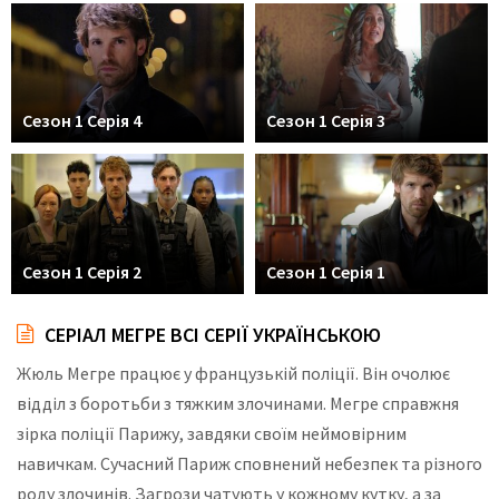
Сезон 1 Серія 4
Сезон 1 Серія 3
Сезон 1 Серія 2
Сезон 1 Серія 1
СЕРІАЛ МЕГРЕ ВСІ СЕРІЇ УКРАЇНСЬКОЮ
Жюль Мегре працює у французькій поліції. Він очолює
відділ з боротьби з тяжким злочинами. Мегре справжня
зірка поліції Парижу, завдяки своїм неймовірним
навичкам. Сучасний Париж сповнений небезпек та різного
роду злочинів. Загрози чатують у кожному кутку, а за