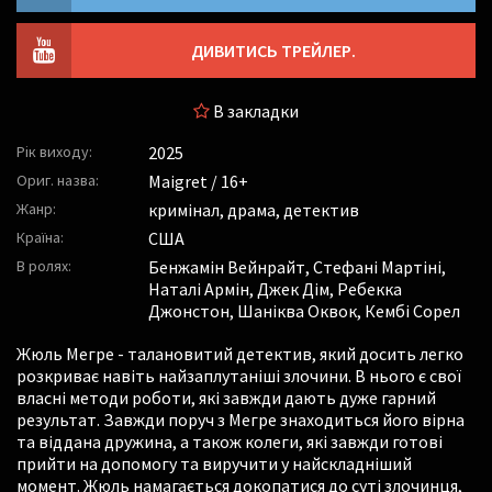
ДИВИТИСЬ ТРЕЙЛЕР.
В закладки
Рік виходу:
2025
Ориг. назва:
Maigret / 16+
Жанр:
кримінал, драма, детектив
Країна:
США
В ролях:
Бенжамін Вейнрайт
,
Стефані Мартіні
,
Наталі Армін
,
Джек Дім
,
Ребекка
Джонстон
,
Шаніква Оквок
,
Кембі Сорел
Жюль Мегре - талановитий детектив, який досить легко
розкриває навіть найзаплутаніші злочини. В нього є свої
власні методи роботи, які завжди дають дуже гарний
результат. Завжди поруч з Мегре знаходиться його вірна
та віддана дружина, а також колеги, які завжди готові
прийти на допомогу та виручити у найскладніший
момент. Жюль намагається докопатися до суті злочинця,