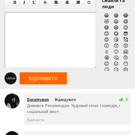
Смайли та
люди
😀
😁
😂
🤣
😃
😄
😅
😆
😉
😊
😋
😎
😍
😘
🥰
😗
😙
😚
☺️
🙂
🤗
🤩
🤔
🤨
😐
😑
😶
🙄
😏
😣
😥
😮
🤐
ВІДПРАВИТИ
😯
😪
😫
😴
😌
😛
😜
😝
🤤
Doramyeon
Відвідувачі
😒
😓
😔
2
9 листопада 2024 23:10
Дивився. Рекомендую. Чудовий сеіал. І комедія, і
😕
🙃
🤑
соціальний зміст.
😲
☹️
🙁
😖
😞
😟
Відповісти
😤
😢
😭
😦
😧
😨