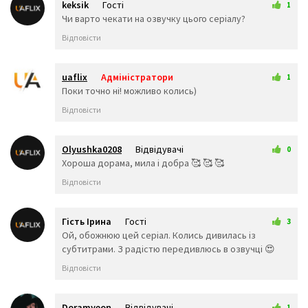
😩
🤯
😬
keksik
Гості
1
😰
😱
🥵
12 листопада 2024 10:35
Чи варто чекати на озвучку цього серіалу?
🥶
😳
🤪
Відповісти
😵
😡
😠
🤬
😷
🤒
🤕
🤢
🤮
uaflix
Адміністратори
1
🤧
😇
🤠
12 листопада 2024 16:26
Поки точно ні! можливо колись)
🥳
🥴
🥺
Відповісти
🤥
🤫
🤭
🧐
🤓
😈
👿
🤡
👹
Olyushka0208
Відвідувачі
0
👺
💀
☠️
14 листопада 2025 00:24
Хороша дорама, мила і добра 🥰 🥰 🥰
👻
👾
👽
Відповісти
🤖
💩
😺
😸
😹
😻
😼
😽
🙀
Гість Ірина
Гості
3
😿
😾
🙈
24 листопада 2025 02:03
Ой, обожнюю цей серіал. Колись дивилась із
🙉
🙊
👶
субтитрами. З радістю передивлюсь в озвучці 😍
🧒
👦
👧
Відповісти
🧑
👨
👩
🧓
👴
👵
👨‍🎓
👨‍⚕️
👩‍⚕️
Doramyeon
Відвідувачі
1