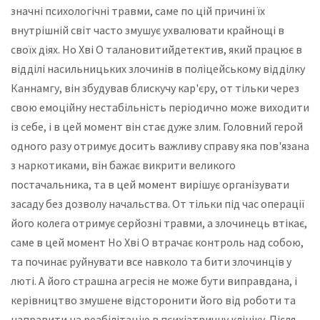
значні психологічні травми, саме по цій причині їх
внутрішній світ часто змушує ухвалювати крайнощі в
своїх діях. Но Хві О талановитийдетектив, який працює в
відділі насильницьких злочинів в поліцейському відділку
Каннамгу, він збудував блискучу кар'єру, от тільки через
свою емоційну нестабільність періодично може виходити
із себе, і в цей момент він стає дуже злим. Головний герой
одного разу отримує досить важливу справу яка пов'язана
з наркотиками, він бажає викрити великого
постачальника, та в цей момент вирішує організувати
засаду без дозволу начальства. От тільки під час операції
його колега отримує серйозні травми, а злочинець втікає,
саме в цей момент Но Хві О втрачає контроль над собою,
та починає руйнувати все навколо та бити злочинців у
люті. А його страшна агресія не може бути виправдана, і
керівництво змушене відсторонити його від роботи та
направити на реабілітацію в психіатричну клініку. Після