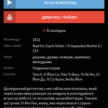
ПОЧАТИ ПЕРЕГЛЯД
ДИВИТИСЬ ТРЕЙЛЕР.
В закладки
Рік виходу:
2021
Ориг. назва:
Mad for Each Other / Yi Guyeokui Michin X /
13+
Жанр:
дорама, драма, комедія, кримінал,
мелодрама
Країна:
Південна Корея
В ролях:
Чон У
,
О Йон Со
,
Пек Чі Вон
,
Лі Хе Ин
,
Лі
Йон Ду
,
Лі Су Хьон
,
Ан Ву Йон
Досвідчений детектив з нестабільною психікою, який
через агресивну реакцію на невдачу в розслідуванні
втратиє роботу та потрапляє на реабілітацію. Там він
зустрічає Лі Мін Гён, жінку, яка через власні страхи і
параною втратила все і замкнулася в собі. Обоє