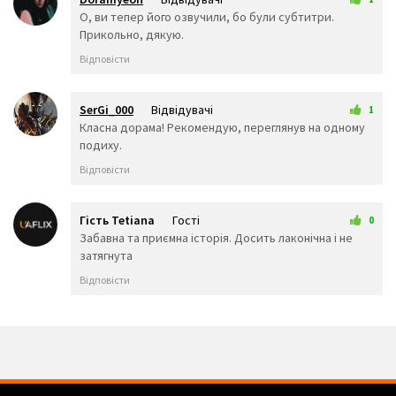
👩‍🎓
👨‍🏫
👩‍🏫
26 листопада 2025 15:11
О, ви тепер його озвучили, бо були субтитри.
👨‍🌾
👨‍⚖️
👩‍⚖️
Прикольно, дякую.
👩‍🌾
👨‍🍳
👩‍🍳
Відповісти
👨‍🔧
👩‍🔧
👨‍🏭
👩‍🏭
👨‍💼
👩‍💼
👨‍🔬
👩‍🔬
👨‍💻
SerGi_000
Відвідувачі
1
👩‍💻
👨‍🎤
👩‍🎤
29 листопада 2025 00:25
Класна дорама! Рекомендую, переглянув на одному
👨‍🎨
👩‍🎨
👨‍✈️
подиху.
👨‍🚀
👩‍🚀
👩‍✈️
Відповісти
👨‍🚒
👩‍🚒
👮‍♂️
👮‍♀️
🕵️‍♂️
🕵️‍♀️
💂‍♂️
💂‍♀️
👷‍♂️
Гість Tetiana
Гості
0
🤴
👸
👷‍♀️
5 грудня 2025 03:36
Забавна та приємна історія. Досить лаконічна і не
👲
👳‍♂️
👳‍♀️
затягнута
🧕
🧔
👱‍♂️
Відповісти
👨‍🦰
👩‍🦰
👱‍♀️
👨‍🦱
👩‍🦱
👨‍🦲
👩‍🦲
👨‍🦳
👩‍🦳
🤵
👰
🤰
🤱
👼
🎅
🤶
🦸‍♀️
🦸‍♂️