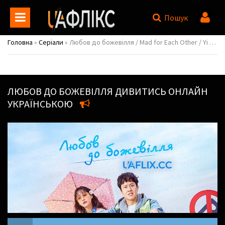
Пошук
Головна
»
Серіали
» Любов до божевілля / Mad for Each Other / Yi Guyeokui Michin X
ЛЮБОВ ДО БОЖЕВІЛЛЯ
ДИВИТИСЬ ОНЛАЙН
УКРАЇНСЬКОЮ