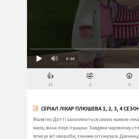
👍
🤣
😲
13
2
0
СЕРІАЛ ЛІКАР ПЛЮШЕВА 1, 2, 3, 4 СЕЗ
Малятко Дотті захоплюється своєю мамою-ліка
мала, вона лікує іграшки. Завдяки чарівному ст
вписує всі хвороби, з якими зіткнулася. Дівчин