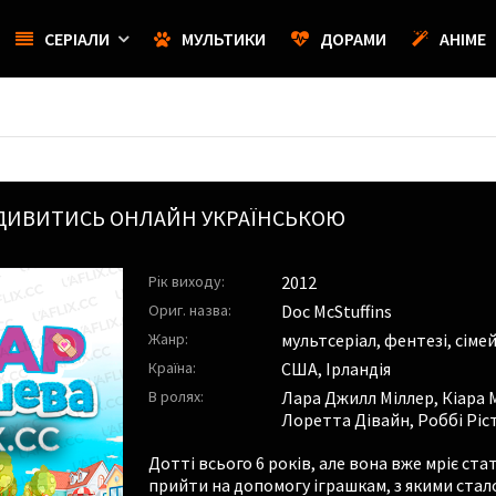
СЕРІАЛИ
МУЛЬТИКИ
ДОРАМИ
АНІМЕ
ОН ДИВИТИСЬ ОНЛАЙН УКРАЇНСЬКОЮ
Рік виходу:
2012
Ориг. назва:
Doc McStuffins
Жанр:
мультсеріал, фентезі, сіме
Країна:
США, Ірландія
В ролях:
Лара Джилл Міллер
,
Кіара 
Лоретта Дівайн
,
Роббі Ріс
Дотті всього 6 років, але вона вже мріє ст
прийти на допомогу іграшкам, з якими стал