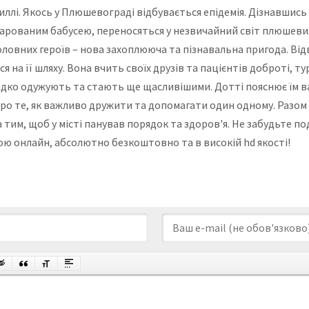
иллі. Якось у Плюшевограді відбувається епідемія. Дізнавшись 
арованим бабусею, переносяться у незвичайний світ плюшевих
головних героїв – нова захоплююча та пізнавальна пригода. В
я на її шляху. Вона вчить своїх друзів та пацієнтів доброті, ту
дко одужують та стають ще щасливішими. Дотті пояснює їм в
про те, як важливо дружити та допомагати один одному. Разом
им, щоб у місті панував порядок та здоров'я. Не забудьте поділ
кою онлайн, абсолютно безкоштовно та в високій hd якості!