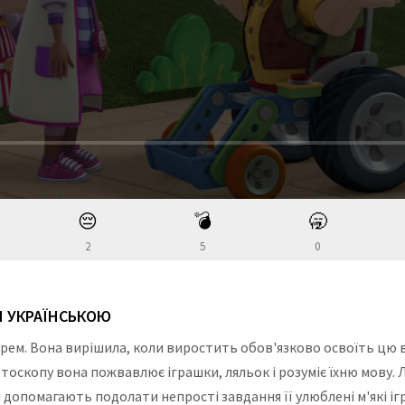
😔
💣
🥱
2
5
0
ОН УКРАЇНСЬКОЮ
рем. Вона вирішила, коли виростить обов'язково освоїть цю 
етоскопу вона пожвавлює іграшки, ляльок і розуміє їхню мову.
ці допомагають подолати непрості завдання її улюблені м'які 