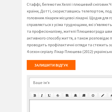
Стаффі, бегемотик Хеллі і плюшевий сніговик Ч
країни, Дотті, скориставшись телепортом, под
головним лікарем місцевої лікарні. Щодня для 
справляється з усіма труднощами, які з'являютьс
та професіоналізму, жителі Плюшевограда шви
активного способу життя, а також розповідає 
проводить профілактичні огляди та стежить за т
4 сезон серіалу Лікар Плюшева (2012) українсь
ЗАЛИШИТИ ВІДГУК