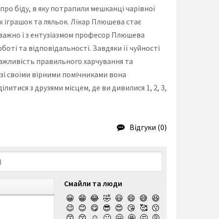
про біду, в яку потрапили мешканці чарівної
 іграшок та ляльок. Лікар Плюшева стає
ідважно і з ентузіазмом професор Плюшева
рботі та відповідальності. Завдяки її чуйності
ажливість правильного харчування та
 зі своїми вірними помічниками вона
итися з друзями місцем, де ви дивилися 1, 2, 3,
Відгуки (0)
Смайли та люди
😀
😁
😂
🤣
😃
😄
😅
😆
😉
😊
😋
😎
😍
😘
🥰
😗
😙
😚
☺️
🙂
🤗
🤩
🤔
🤨