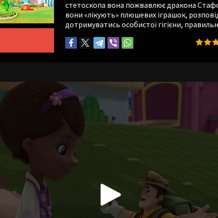
стетоскопа вона пожвавлює дракона Стаффі
вони «лікують» плюшевих іграшок, розповід
дотримуватись особистої гігієни, правильн