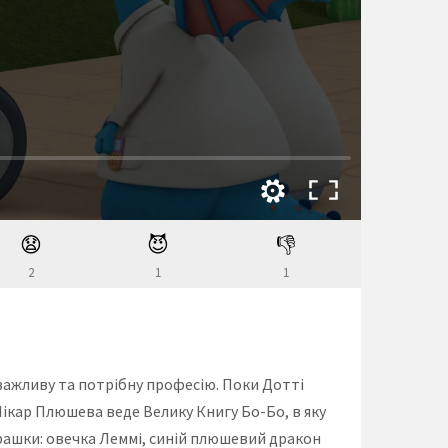
😧
😈
👎
2
1
1
важливу та потрібну професію. Поки Дотті
 Лікар Плюшева веде Велику Книгу Бо-Бо, в яку
іграшки: овечка Леммі, синій плюшевий дракон