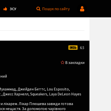
ЗСУ
Пошук
по сайту
6.5
В закладки
йний
Мухаммад
,
Джейден Беттс
,
Lou Esposito
,
т
,
Джесс Харнелл
,
Squeakers
,
Laya DeLeon Hayes
ати лікарем. Лікар Плюшева завжди готова
ося нещастя. За допомогою чарівного