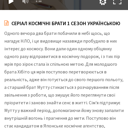
СЕРІАЛ КОСМІЧНІ БРАТИ 1 СЕЗОН УКРАЇНСЬКОЮ
Одного вечора два брати побачили в небі щось, що
нагадує НЛО, і це видовище назавжди пробудило в них
інтерес до космосу. Вони дали один одному обіцянку
одного разу відправитися в космічну подорож, і з тих пір
мрія про зірок стала їх спільною метою. Для молодшого
брата Хібіто ця мрія поступово перетворюється в
реальність, адже він готується до свого першого польоту,
а старший брат Мутту стикається з розчаруванням після
звільнення з роботи, що змушує його переглянути свої
пріоритети і заново знайти сенс в житті. Сім'я підтримує
Мутту у важкий період, допомагаючи йому знову запалити
внутрішній вогонь і прагнення до мети. Поступово він
стає кандидатом в Японське космічне агентство,