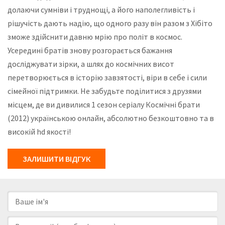
долаючи сумніви і труднощі, а його наполегливість і
рішучість дають надію, що одного разу він разом з Хібіто
зможе здійснити давню мрію про політ в космос.
Усередині братів знову розгорається бажання
досліджувати зірки, а шлях до космічних висот
перетворюється в історію завзятості, віри в себе і сили
сімейної підтримки. Не забудьте поділитися з друзями
місцем, де ви дивилися 1 сезон серіалу Космічні брати
(2012) українською онлайн, абсолютно безкоштовно та в
високій hd якості!
ЗАЛИШИТИ ВІДГУК