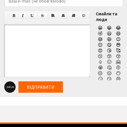
Смайли та
люди
😀
😁
😂
🤣
😃
😄
😅
😆
😉
😊
😋
😎
😍
😘
🥰
😗
😙
😚
☺️
🙂
🤗
🤩
🤔
🤨
😐
😑
😶
🙄
😏
😣
😥
😮
🤐
ВІДПРАВИТИ
😯
😪
😫
😴
😌
😛
😜
😝
🤤
😒
😓
😔
😕
🙃
🤑
😲
☹️
🙁
😖
😞
😟