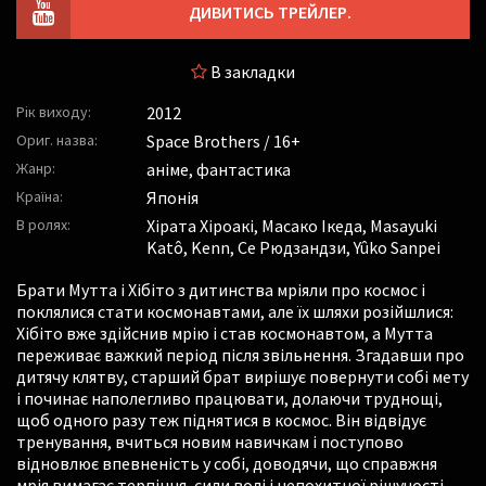
ДИВИТИСЬ ТРЕЙЛЕР.
В закладки
Рік виходу:
2012
Ориг. назва:
Space Brothers / 16+
Жанр:
аніме, фантастика
Країна:
Японія
В ролях:
Хірата Хіроакі
,
Масако Ікеда
,
Masayuki
Katô
,
Kenn
,
Се Рюдзандзи
,
Yûko Sanpei
Брати Мутта і Хібіто з дитинства мріяли про космос і
поклялися стати космонавтами, але їх шляхи розійшлися:
Хібіто вже здійснив мрію і став космонавтом, а Мутта
переживає важкий період після звільнення. Згадавши про
дитячу клятву, старший брат вирішує повернути собі мету
і починає наполегливо працювати, долаючи труднощі,
щоб одного разу теж піднятися в космос. Він відвідує
тренування, вчиться новим навичкам і поступово
відновлює впевненість у собі, доводячи, що справжня
мрія вимагає терпіння, сили волі і непохитної рішучості.