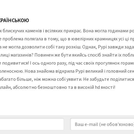
УКРАЇНСЬКОЮ
х блискучих каменів і всіляких прикрас. Вона могла годинами р
е проблема полягала в тому, що в ювелірних крамницях усі ці 
не могла дозволити собі таку розкіш. Однак, Рурі завжди задав
лиці магазинів? Повинен же бути якийсь спосіб знайти їх побли
 подивитися! І ось одного разу, під час своїх прогулянок горам
доленосною. Нова знайома відкрила Рурі великий і головний сек
абагато більше, ніж можна собі уявити. Не забудьте поділитися 
нлайн, абсолютно безкоштовно та в високій hd якості!