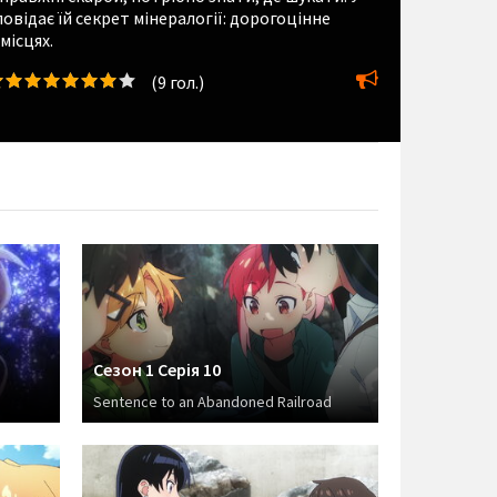
овідає їй секрет мінералогії: дорогоцінне
місцях.
(
9
гол.)
Сезон 1 Серія 10
Sentence to an Abandoned Railroad