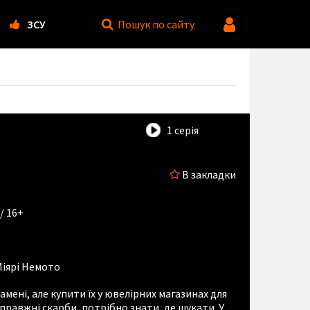
ЗСУ
Пошук
по сайту
1 серія
В закладки
 / 16+
іярі Немото
амені, але купити їх у ювелірних магазинах для
справжні скарби, потрібно знати, де шукати. У