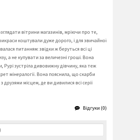
озглядати вітрини магазинів, мріючи про те,
прикраси коштували дуже дорого, і для звичайної
алася питанням: звідки ж беруться всі ці
зу, а не купувати за величезні гроші. Вона
и, Рурі зустріла дивовижну дівчину, яка теж
рет мінералогії. Вона пояснила, що скарби
з друзями місцем, де ви дивилися всі серії
Відгуки (0)