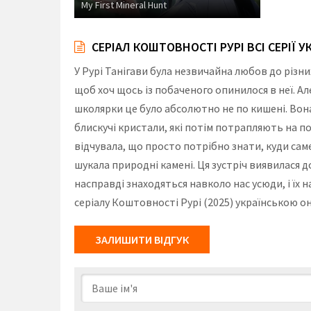
My First Mineral Hunt
СЕРІАЛ КОШТОВНОСТІ РУРІ ВСІ СЕРІЇ 
У Рурі Танігави була незвичайна любов до різни
щоб хоч щось із побаченого опинилося в неї. Ал
школярки це було абсолютно не по кишені. Вона 
блискучі кристали, які потім потрапляють на по
відчувала, що просто потрібно знати, куди саме
шукала природні камені. Ця зустріч виявилася 
насправді знаходяться навколо нас усюди, і їх н
серіалу Коштовності Рурі (2025) українською о
ЗАЛИШИТИ ВІДГУК