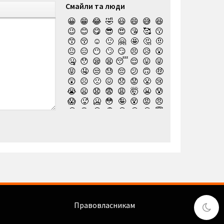
Смайли та люди
😀
😁
😂
🤣
😃
😄
😅
😆
😉
😊
😋
😎
😍
😘
🥰
😗
😙
😚
☺️
🙂
🤗
🤩
🤔
🤨
😐
😑
😶
🙄
😏
😣
😥
😮
🤐
😯
😪
😫
😴
😌
😛
😜
😝
🤤
😒
😓
😔
😕
🙃
🤑
😲
☹️
🙁
😖
😞
😟
😤
😢
😭
😦
😧
😨
😩
🤯
😬
😰
😱
🥵
🥶
😳
🤪
😵
😡
😠
🤬
😷
🤒
🤕
🤢
🤮
🤧
😇
🤠
🥳
🥴
🥺
🤥
🤫
🤭
🧐
🤓
😈
👿
🤡
👹
👺
💀
☠️
👻
👾
🤖
💩
😺
😸
😹
👽
😻
😼
😽
🙀
😿
😾
🙈
🙉
🙊
👶
🧒
👦
👧
🧑
👨
👩
🧓
👴
👵
👨‍🎓
👩‍🎓
👨‍🏫
👨‍⚕️
👩‍⚕️
👩‍🏫
👨‍🌾
👩‍🌾
👨‍🍳
👩‍🍳
👨‍🔧
👨‍⚖️
👩‍⚖️
👩‍🔧
👨‍🏭
👩‍🏭
👨‍💼
👩‍💼
👨‍🔬
👩‍🔬
👨‍💻
Правовласникам
👩‍💻
👨‍🎤
👩‍🎤
👨‍🎨
👩‍🎨
👨‍🚀
👨‍✈️
👩‍✈️
👩‍🚀
👨‍🚒
👩‍🚒
👮‍♂️
👮‍♀️
🕵️‍♂️
🕵️‍♀️
💂‍♂️