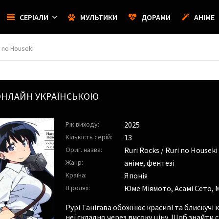
СЕРІАЛИ
МУЛЬТИКИ
ДОРАМИ
АНІМЕ
i no Houseki
НЛАЙН УКРАЇНСЬКОЮ
Рік виходу:
2025
Кількість серій:
13
Ориг. назва:
Ruri Rocks / Ruri no Houseki
Жанр:
аніме, фентезі
Країна:
Японія
В ролях:
Юме Міямото
,
Асамі Сето
,
М
Рурі Танігава обожнює красиві та блискучі к
неї складно через високу ціну. Щоб знайти 