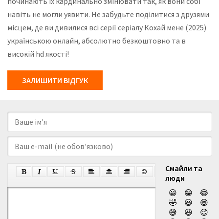
починають їх кардинально змінювати так, як вони собі
навіть не могли уявити. Не забудьте поділитися з друзями
місцем, де ви дивилися всі серії серіалу Кохай мене (2025)
українською онлайн, абсолютно безкоштовно та в
високій hd якості!
ЗАЛИШИТИ ВІДГУК
Смайли та
люди
😀
😁
😂
🤣
😃
😄
😅
😆
😉