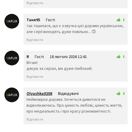
Відповісти
🤧
😇
🤠
🥳
🥴
🥺
🤥
🤫
🤭
Таня95
Гості
1
🧐
🤓
😈
10 лютого 2026 14:16
так тішилася, що є озвучка цієї дорами українською,
👿
🤡
👹
але серії виходять дуже повільно... 🙃
👺
💀
☠️
Відповісти
👻
👾
👽
🤖
💩
😺
😸
😹
😻
R
Гості
18 лютого 2026 12:41
1
😼
😽
🙀
Вітаю!
😿
😾
🙈
дякую за серіал, він дуже глибокий.
🙉
🙊
👶
Відповісти
🧒
👦
👧
🧑
👨
👩
🧓
👴
👵
Olyushka0208
Відвідувачі
2
👨‍🎓
👨‍⚕️
👩‍⚕️
22 лютого 2026 20:19
Неймовірна дорама. Хочеться дивитися не
👩‍🎓
👨‍🏫
👩‍🏫
відволікаючись. Про цінність любові, цінність життя,
👨‍🌾
👨‍⚖️
👩‍⚖️
про неідеальність і про красу різноманітності.
👩‍🌾
👨‍🍳
👩‍🍳
Відповісти
👨‍🔧
👩‍🔧
👨‍🏭
👩‍🏭
👨‍💼
👩‍💼