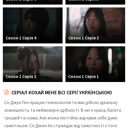
Сезон 1 Серія 4
Сезон 1 Серія 3
Сезон 1 Серія 2
Сезон 1 Серія 1
СЕРІАЛ КОХАЙ МЕНЕ ВСІ СЕРІЇ УКРАЇНСЬКОЮ
Со Джун Ген працює гінекологом та має дійсно ідеальну
зовнішність та неймовірні здібності. В неї є краса, багато
грошей та слава. Але жінка постійно відчуває себе дуже
самотньою. Со Джин Хо страждає від самотності з того