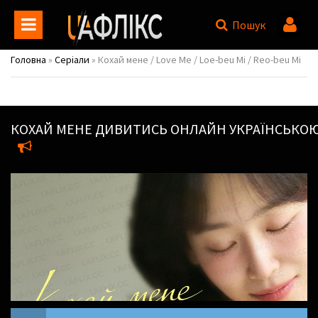
Пошук
Головна
»
Серіали
» Кохай мене / Love Me / Loe-beu Mi / Reo-beu Mi
КОХАЙ МЕНЕ
ДИВИТИСЬ ОНЛАЙН УКРАЇНСЬКО