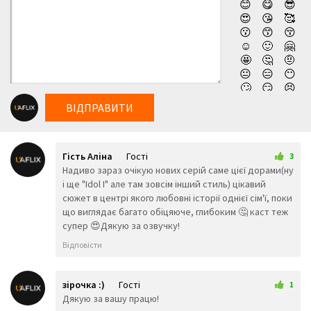
😊
😋
😎
😍
😘
🥰
😗
😙
😚
☺️
🙂
🤗
🤩
🤔
🤨
😐
😑
😶
🙄
😏
😣
😥
😮
🤐
ВІДПРАВИТИ
😯
😪
😫
😴
😌
😛
😜
😝
🤤
Гість Аліна
Гості
😒
😓
😔
3
30 грудня 2025 23:43
Надиво зараз очікую нових серій саме цієї дорами(ну
😕
🙃
🤑
і ще "Idol I" але там зовсім інший стиль) цікавий
😲
☹️
🙁
сюжет в центрі якого любовні історії однієї сім'ї, поки
😖
😞
😟
що виглядає багато обіцяюче, глибоким 🤔 каст теж
😤
😢
😭
супер 😍Дякую за озвучку!
😦
😧
😨
😩
🤯
😬
Відповісти
😰
😱
🥵
🥶
😳
🤪
😵
😡
😠
зірочка :)
Гості
1
🤬
😷
🤒
3 лютого 2026 19:59
Дякую за вашу працю!
🤕
🤢
🤮