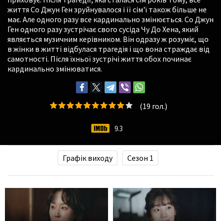
життя Со Джун Ген зруйнувалося і її сім'ї також більше не
має. Але одного разу все кардинально змінюється. Со Джун
Ген одного разу зустрічає свого сусіда Чу До Хена, який
являється музичним керівником. Він одразу ж розуміє, що
в жінки в житті відбулася трагедія і що вона страждає від
самотності. Після їхньої зустрічі життя обох починає
кардинально змінюватися.
(
19
гол.)
9.3
Графік виходу
Сезон 1