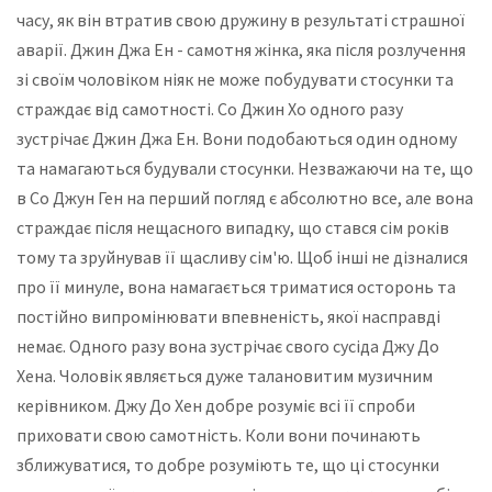
часу, як він втратив свою дружину в результаті страшної
аварії. Джин Джа Ен - самотня жінка, яка після розлучення
зі своїм чоловіком ніяк не може побудувати стосунки та
страждає від самотності. Со Джин Хо одного разу
зустрічає Джин Джа Ен. Вони подобаються один одному
та намагаються будували стосунки. Незважаючи на те, що
в Со Джун Ген на перший погляд є абсолютно все, але вона
страждає після нещасного випадку, що стався сім років
тому та зруйнував її щасливу сім'ю. Щоб інші не дізналися
про її минуле, вона намагається триматися осторонь та
постійно випромінювати впевненість, якої насправді
немає. Одного разу вона зустрічає свого сусіда Джу До
Хена. Чоловік являється дуже талановитим музичним
керівником. Джу До Хен добре розуміє всі її спроби
приховати свою самотність. Коли вони починають
зближуватися, то добре розуміють те, що ці стосунки