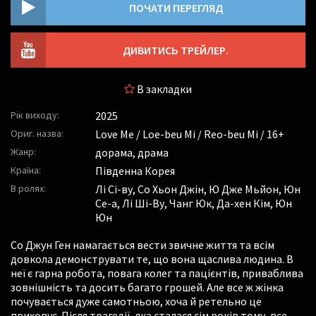
ПОЧАТИ ПЕРЕГЛЯД
ДИВИТИСЬ ТРЕЙЛЕР.
В закладки
Рік виходу:
2025
Ориг. назва:
Love Me / Loe-beu Mi / Reo-beu Mi / 16+
Жанр:
дорама, драма
Країна:
Південна Корея
В ролях:
Лі Сі-ву
,
Со Хьон Джін
,
Ю Дже Мьйон
,
Юн
Се-а
,
Лі Ші-Ву
,
Чанг Юк
,
Да-хен Кім
,
Юн
Юн
Со Джун Ген намагається вести звичне життя та всім
довкола демонструвати те, що вона щаслива людина. В
неї є гарна робота, повага колег та пацієнтів, приваблива
зовнішність та досить багато грошей. Але все ж жінка
почувається дуже самотньою, хоча й ретельно це
приховує. Після трагедії, яка сталася сім років тому, все