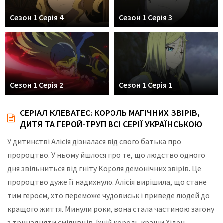
Сезон 1 Серія 4
Сезон 1 Серія 3
Сезон 1 Серія 2
Сезон 1 Серія 1
СЕРІАЛ КЛЕВАТЕС: КОРОЛЬ МАГІЧНИХ ЗВІРІВ,
ДИТЯ ТА ГЕРОЙ-ТРУП ВСІ СЕРІЇ УКРАЇНСЬКОЮ
У дитинстві Алісія дізналася від свого батька про
пророцтво. У ньому йшлося про те, що людство одного
дня звільниться від гніту Короля демонічних звірів. Це
пророцтво дуже її надихнуло. Алісія вирішила, що стане
тим героєм, хто переможе чудовиськ і приведе людей до
кращого життя. Минули роки, вона стала частиною загону
з тринадцяти сміливців. Їхній король країни Хіден