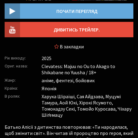
ПОЧАТИ ПЕРЕГЛЯД
ДИВИТИСЬ ТРЕЙЛЕР.
В закладки
Рік виходу:
2025
Ориг. назва:
Clevatess: Majuu no Ou to Akago to
Shikabane no Yuusha / 18+
Жанр:
аніме, фентезі, бойовик
Країна:
Японія
В ролях:
Харука Шіраїші
,
Сая Айдзава
,
Муцумі
Тамура
,
Аой Юкі
,
Хірокі Ясумото
,
Томокадзу Секі
,
Томойо Куросава
,
Чіхару
Шіґемацу
Батько Алісії з дитинства повторював: «Ти народилася,
щоб змінити світ». Він читав їй пророцтво про героя, який