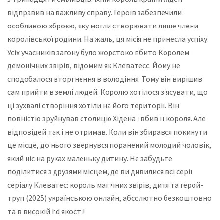
відправив на важливу справу. Героїв забезпечили
особливою зброєю, яку могли створювати лише члени
королівської родини. На жаль, ця місія не принесла успіху.
Усіх учасників загону було жорстоко вбито Королем
демонічних звірів, відомим як Клеватесс. Йому не
сподобалося вторгнення в володіння. Тому він вирішив
сам прийти в землі людей. Королю хотілося з'ясувати, що
ці зухвалі створіння хотіли на його території. Він
повністю зруйнував столицю Хідена і вбив її короля. Але
відповідей так і не отримав. Коли він збирався покинути
це місце, до нього звернувся поранений молодий чоловік,
який ніс на руках маленьку дитину. Не забудьте
поділитися з друзями місцем, де ви дивилися всі серії
серіалу Клеватес: король магічних звірів, дитя та герой-
труп (2025) українською онлайн, абсолютно безкоштовно
та в високій hd якості!