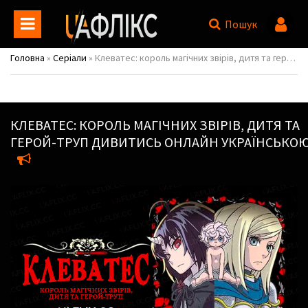
Пошук
Головна
»
Серіали
» Клеватес: король магічних звірів, дитя та герой-труп / Clevatess: Majuu no Ou to Akago to Shikabane no Yuusha
КЛЕВАТЕС: КОРОЛЬ МАГІЧНИХ ЗВІРІВ, ДИТЯ ТА
ГЕРОЙ-ТРУП
ДИВИТИСЬ ОНЛАЙН УКРАЇНСЬКО