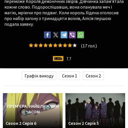
переможе Короля демонічних звірів. Дівчинка запам'ятала
кожне слово. Подорослішавши, вона опанувала меч і
магію, мріючи про подвиг. Коли король Хідена оголосив
про набір загону з тринадцяти воїнів, Алісія першою
подала заявку.
(
17
гол.)
7.7
Графік виходу
Сезон 1
Сезон 2
ПРЕМ'ЄРА. НАЙБЛИЖЧИМ
ЧАСОМ
Сезон 2 Серія 6
Сезон 2 Серія 5