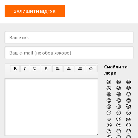
ЗАЛИШИТИ ВІДГУК
Смайли та
люди
😀
😁
😂
🤣
😃
😄
😅
😆
😉
😊
😋
😎
😍
😘
🥰
😗
😙
😚
☺️
🙂
🤗
🤩
🤔
🤨
😐
😑
😶
🙄
😏
😣