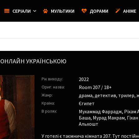
СЕРІАЛИ
МУЛЬТИКИ
ДОРАМИ
АНІМЕ
 ОНЛАЙН УКРАЇНСЬКОЮ
Рік виходу:
2022
Ориг. назва:
Room 207 / 18+
Жанр:
драма, детектив, трилер, 
Країна:
Єгипет
В ролях:
Мухаммад Фаррадж
,
Ріхам 
Баша
,
Мурад Макрам
,
Гіха
Альхошт
У готелі є таємнича кімната 207. Тут постійн