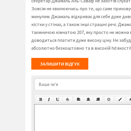
секретар Джамаль Аль-Саваф не захотів слухати
Зовсім не хвилюючись про те, що саме приховує 
минулим. Джамаль відкриває для себе дуже дивн
кістки у стінах, а також інші страшні речі. Джам
таємничою кімнатою 207, яку просто не можна вз
доводиться платити дуже високу ціну. Не забудь
абсолютно безкоштовно та в високій hd якості
ЗАЛИШИТИ ВІДГУК