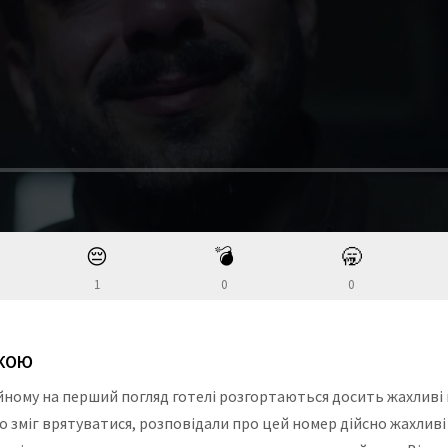
😔
💣
🥱
1
0
0
ЬКОЮ
айному на перший погляд готелі розгортаються досить жахливі по
то зміг врятуватися, розповідали про цей номер дійсно жахливі 