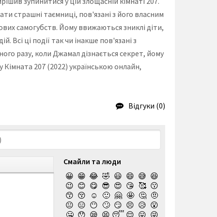
рішив зупинитися у цій злощасній кімнаті 207.
вати страшні таємниці, пов'язані з його власним
кових самогубств. Йому ввижаються зниклі діти,
. Всі ці події так чи інакше пов'язані з
жного разу, коли Джамал дізнається секрет, йому
у Кімната 207 (2022) українською онлайн,
Відгуки (0)
Смайли та люди
😀
😁
😂
🤣
😃
😄
😅
😆
😉
😊
😋
😎
😍
😘
🥰
😗
😙
😚
☺️
🙂
🤗
🤩
🤔
🤨
😐
😑
😶
🙄
😏
😣
😥
😮
🤐
😯
😪
😫
😴
😌
😛
😜