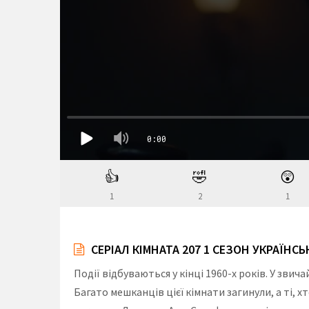
👍
🤣
😲
1
2
1
СЕРІАЛ КІМНАТА 207 1 СЕЗОН УКРАЇНС
Події відбуваються у кінці 1960-х років. У звич
Багато мешканців цієї кімнати загинули, а ті, х