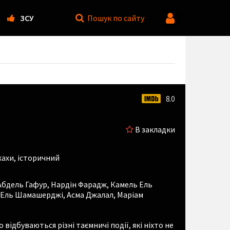
ЗСУ
Пошук
по сайту
8.0
В закладки
жахи, історичний
Абдель Гафур
,
Нардін Фарадж
,
Камель Ель
н Ель Шамашерджі
,
Асма Джалал
,
Маріам
о відбуваються різні таємничі події, які ніхто не