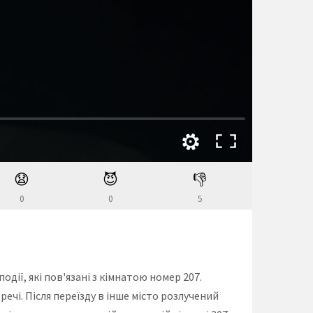
😧
😈
👎
0
0
5
дії, які пов'язані з кімнатою номер 207.
речі. Після переїзду в інше місто розлучений