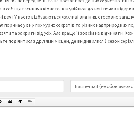
 ніяких попереджень та не поставився до них серйозно. Він ви
в собі ця таємнича кімната, він увійшов до неї і почав відкри
і речі. У нього відбуваються жахливі видіння, стосовно загад
ал поринає у вир похмурих секретів та різних надприродних подій
яти та закрити від усіх. Але краще її зовсім не відчиняти. Ко
те поділитися з друзями місцем, де ви дивилися 1 сезон серіал
!