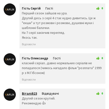
🧒
👦
👧
🧑
👨
👩
Гість Сергій
Гості
0
🧓
👴
👵
18 трав 2026 13:51
Перший сезон зайшов на ура.
👨‍🎓
👨‍⚕️
👩‍⚕️
Другий десь з серії 4 стає нудно дивитись. Це ж
👩‍🎓
👨‍🏫
👩‍🏫
"екшн" а тут розмови і розмови, душевні муки і
👨‍🌾
👨‍⚖️
👩‍⚖️
шаблонні балачки.
👩‍🌾
👨‍🍳
👩‍🍳
На 7 серії закінчив перегляд.
👨‍🔧
👩‍🔧
👨‍🏭
Якось так.
👩‍🏭
👨‍💼
👩‍💼
Відповісти
👨‍🔬
👩‍🔬
👨‍💻
👩‍💻
👨‍🎤
👩‍🎤
👨‍🎨
👩‍🎨
👨‍✈️
Гість Олександр
Гості
0
👨‍🚀
👩‍🚀
👩‍✈️
1 червня 2026 22:05
класний серіал...давно нормальних серіалів не
👨‍🚒
👩‍🚒
👮‍♂️
попадалося (чимось нагадало фільм "розплата" 1999
р з М.Гібсоном)
👮‍♀️
🕵️‍♂️
🕵️‍♀️
💂‍♂️
💂‍♀️
👷‍♂️
Відповісти
🤴
👸
👷‍♀️
👲
👳‍♂️
👳‍♀️
Віталій23
Відвідувачі
🧕
🧔
0
👱‍♂️
5 червня 2026 11:47
Другий сезон крутий.
👨‍🦰
👩‍🦰
👱‍♀️
Рекомендую 👍
👨‍🦱
👩‍🦱
👨‍🦲