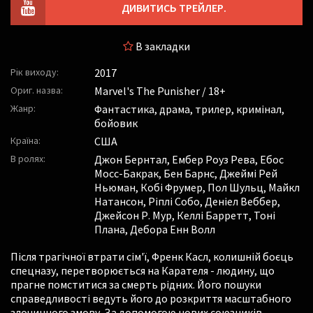
ДИВИТИСЬ ТРЕЙЛЕР.
В закладки
Рік виходу:
2017
Ориг. назва:
Marvel's The Punisher / 18+
Жанр:
Фантастика, драма, трилер, кримінал,
бойовик
Країна:
США
В ролях:
Джон Бернтал
,
Ембер Роуз Рева
,
Ебос
Мосс-Бакрак
,
Бен Барнс
,
Джеймі Рей
Ньюман
,
Кобі Фрумер
,
Пол Шульц
,
Майкл
Натансон
,
Ріплі Собо
,
Деніел Веббер
,
Джейсон Р. Мур
,
Келлі Барретт
,
Тоні
Плана
,
Дебора Енн Волл
Після трагічної втрати сім'ї, Френк Касл, колишній боєць
спецназу, перетворюється на Карателя - людину, що
прагне помститися за смерть рідних. Його пошуки
справедливості ведуть його до розкриття масштабного
злочинного змову. За допомогою нових союзників,