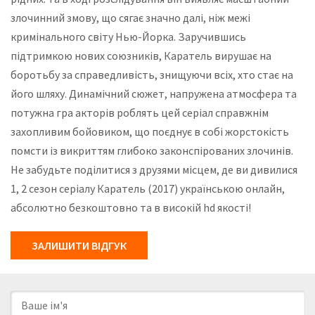
злочинний змову, що сягає значно далі, ніж межі
кримінального світу Нью-Йорка. Заручившись
підтримкою нових союзників, Каратель вирушає на
боротьбу за справедливість, знищуючи всіх, хто стає на
його шляху. Динамічний сюжет, напружена атмосфера та
потужна гра акторів роблять цей серіал справжнім
захопливим бойовиком, що поєднує в собі жорстокість
помсти із викриттям глибоко законспірованих злочинів.
Не забудьте поділитися з друзями місцем, де ви дивилися
1, 2 сезон серіалу Каратель (2017) українською онлайн,
абсолютно безкоштовно та в високій hd якості!
ЗАЛИШИТИ ВІДГУК