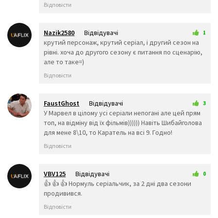
😲
☹️
🙁
Відповісти
😖
😞
😟
😤
😢
😭
😦
😧
😨
Nazik2580
Відвідувачі
1
😩
🤯
😬
5 вересня 2025 23:57
крутий персонаж, крутий серіал, і другий сезон на
😰
😱
🥵
рівні. хоча до другого сезону є питання по сценарію,
🥶
😳
🤪
але то таке=)
😵
😡
😠
Відповісти
🤬
😷
🤒
🤕
🤢
🤮
🤧
😇
🤠
FaustGhost
Відвідувачі
3
🥳
🥴
🥺
2 жовтня 2025 22:47
У Марвел в цілому усі серіали непогані але цей прям
🤥
🤫
🤭
топ, на відміну від їх фільмів)))))) Навіть Шибайголова
🧐
🤓
😈
для мене 8\10, то Каратель на всі 9. Годно!
👿
🤡
👹
Відповісти
👺
💀
☠️
👻
👾
👽
🤖
💩
😺
VBV125
Відвідувачі
0
😸
😹
😻
16 трав 2026 22:09
👍 👍 👍 Нормуль серіальчик, за 2 дні два сезони
😼
😽
🙀
продивився.
😿
😾
🙈
Відповісти
🙉
🙊
👶