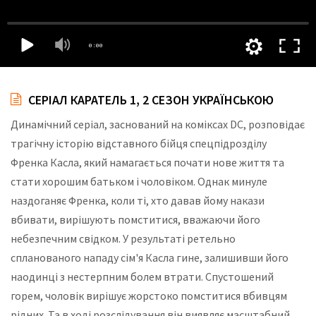
СЕРІАЛ КАРАТЕЛЬ 1, 2 СЕЗОН УКРАЇНСЬКОЮ
Динамічний серіал, заснований на коміксах DC, розповідає
трагічну історію відставного бійця спецпідрозділу
Френка Касла, який намагається почати нове життя та
стати хорошим батьком і чоловіком. Однак минуле
наздоганяє Френка, коли ті, хто давав йому накази
вбивати, вирішують помститися, вважаючи його
небезпечним свідком. У результаті ретельно
спланованого нападу сім'я Касла гине, залишивши його
наодинці з нестерпним болем втрати. Спустошений
горем, чоловік вирішує жорстоко помститися вбивцям
рідних. Та в ході розслідування він виявляє масштабний