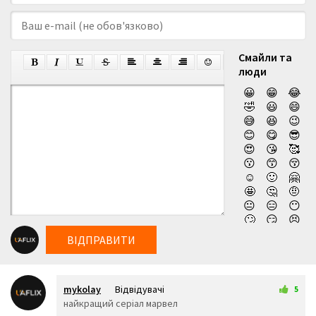
Смайли та
люди
😀
😁
😂
🤣
😃
😄
😅
😆
😉
😊
😋
😎
😍
😘
🥰
😗
😙
😚
☺️
🙂
🤗
🤩
🤔
🤨
😐
😑
😶
🙄
😏
😣
😥
😮
🤐
ВІДПРАВИТИ
😯
😪
😫
😴
😌
😛
😜
😝
🤤
mykolay
Відвідувачі
😒
😓
😔
5
26 червня 2025 00:24
найкращий серіал марвел
😕
🙃
🤑