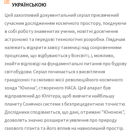
УКРАЇНСЬКОЮ
Цей захопливий документальний серіал присвячений
сучасним дослідженням космічного простору, поєднуючи
в собі роботу знаменитих учених, новітні досягнення
астрономії та передові технологічні розробки. Глядачам
належить відкрити завісу таємниці над сокровенними
процесами, що відбуваються у Всесвіті, і, можливо,
знайти відповіді на фундаментальні питання про будову
світобудови. Серіал починається з висвітлення
грандіозної та сміливої місії революційного космічного
зонда "Юнона", створеного НАСА. Цей апарат був
відправлений до Юпітера, щоб вивчити найбільшу
планету Сонячної системи з безпрецедентною точністю.
Дослідники сподіваються, що дані, отримані "Юноною",
дозволять значно розширити уявлення про природу
газового гіганта та його вплив на навколишній простір.