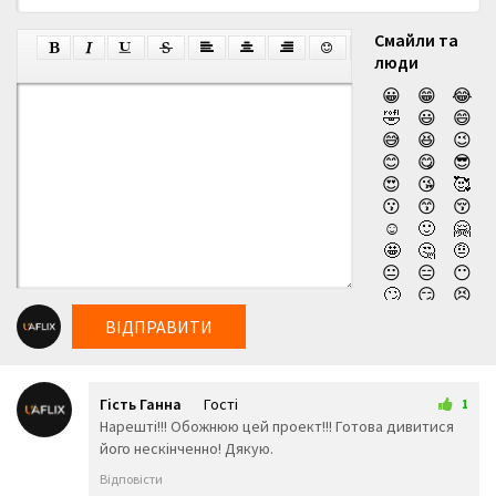
Смайли та
люди
😀
😁
😂
🤣
😃
😄
😅
😆
😉
😊
😋
😎
😍
😘
🥰
😗
😙
😚
☺️
🙂
🤗
🤩
🤔
🤨
😐
😑
😶
🙄
😏
😣
😥
😮
🤐
ВІДПРАВИТИ
😯
😪
😫
😴
😌
😛
😜
😝
🤤
Гість Ганна
Гості
😒
😓
😔
1
14 серпня 2025 19:05
Нарешті!!! Обожнюю цей проект!!! Готова дивитися
😕
🙃
🤑
його нескінченно! Дякую.
😲
☹️
🙁
😖
😞
😟
Відповісти
😤
😢
😭