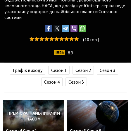
космічного зонда НАСА, що досліджує Юпітер, серіал веде
у захопливу подорож до найбільшої планети Сонячної
системи.
(
10
гол.)
8.9
Графік виходу
Сезон 1
Сезон 2
Сезон 3
Сезон 4
Сезон 5
ПРЕМ'ЄРА. НАЙБЛИЖЧИМ
ЧАСОМ
Сезон 4 Серія 1
Сезон 3 Серія 9