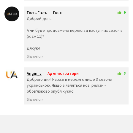
😦
😧
😨
😩
🤯
😬
Гість Гість
Гості
0
😰
😱
🥵
8 вересня 2025 12:45
Добрий день!
🥶
😳
🤪
😵
😡
😠
А чи буде продовжено переклад наступних сезонів
🤬
😷
🤒
(їх аж 11)?
🤕
🤢
🤮
🤧
😇
🤠
Дякую!
🥳
🥴
🥺
Відповісти
🤥
🤫
🤭
🧐
🤓
😈
👿
🤡
👹
Angin_v
Адміністратори
3
👺
💀
☠️
8 вересня 2025 18:20
Доброго дня! Наразі в мережі є лише 3 сезони
👻
👾
👽
українською. Якщо з'являться нові релізи -
обов'язково опублікуємо!
🤖
💩
😺
😸
😹
😻
Відповісти
😼
😽
🙀
😿
😾
🙈
🙉
🙊
👶
🧒
👦
👧
🧑
👨
👩