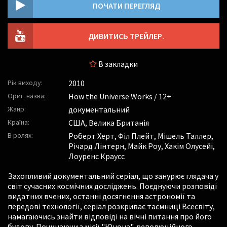
ПОЧАТИ ПЕРЕГЛЯД
ДИВИТИСЬ ТРЕЙЛЕР.
В закладки
Рік виходу:
2010
Ориг. назва:
How the Universe Works / 12+
Жанр:
документальний
Країна:
США, Велика Британія
В ролях:
Роберт Херт
,
Філ Плейт
,
Мішель Таллер
,
Річард Лінтерн
,
Майк Роу
,
Хакім Олусейі
,
Лоуренс Краусс
Захопливий документальний серіал, що занурює глядача у
світ сучасних космічних досліджень. Поєднуючи розповіді
видатних вчених, останні досягнення астрономії та
передові технології, серіал розкриває таємниці Всесвіту,
намагаючись знайти відповіді на вічні питання про його
будову. Починаючи з місії "Юнона", революційного