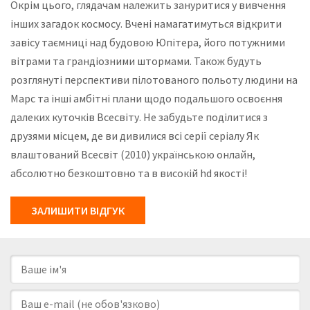
Окрім цього, глядачам належить зануритися у вивчення
інших загадок космосу. Вчені намагатимуться відкрити
завісу таємниці над будовою Юпітера, його потужними
вітрами та грандіозними штормами. Також будуть
розглянуті перспективи пілотованого польоту людини на
Марс та інші амбітні плани щодо подальшого освоєння
далеких куточків Всесвіту. Не забудьте поділитися з
друзями місцем, де ви дивилися всі серії серіалу Як
влаштований Всесвіт (2010) українською онлайн,
абсолютно безкоштовно та в високій hd якості!
ЗАЛИШИТИ ВІДГУК