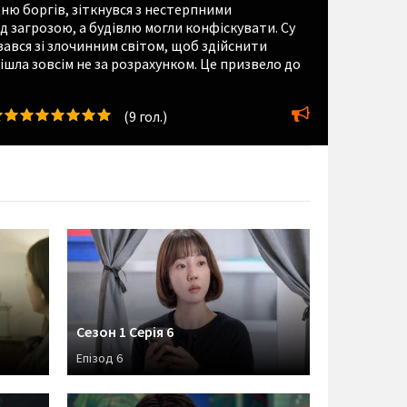
дню боргів, зіткнувся з нестерпними
д загрозою, а будівлю могли конфіскувати. Су
зався зі злочинним світом, щоб здійснити
ішла зовсім не за розрахунком. Це призвело до
(
9
гол.)
Сезон 1 Серія 6
Епізод 6