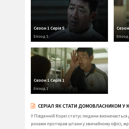
Сезон 1 Серія 5
Сезон 
Епізод 5
Епізод
Сезон 1 Серія 1
Епізод 1
СЕРІАЛ ЯК СТАТИ ДОМОВЛАСНИКОМ У КО
У Південній Кореї статус людини визначається д
роками протирав штани у звичайному офісі, мрію