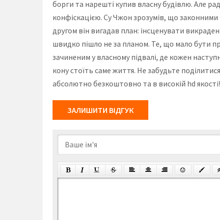
борги та нарешті купив власну будівлю. Але р
конфіскацією. Су Чжон зрозумів, що законними
другом він вигадав план: інсценувати викрадення
швидко пішло не за планом. Те, що мало бути 
зачиненим у власному підвалі, де кожен наступ
кону стоїть саме життя. Не забудьте поділитися
абсолютно безкоштовно та в високій hd якості
ЗАЛИШИТИ ВІДГУК