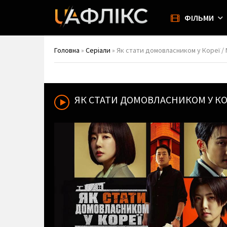
ФІЛЬМИ
Головна
»
Серіали
» Як стати домовласником у Кореї / 
ЯК СТАТИ ДОМОВЛАСНИКОМ У КО