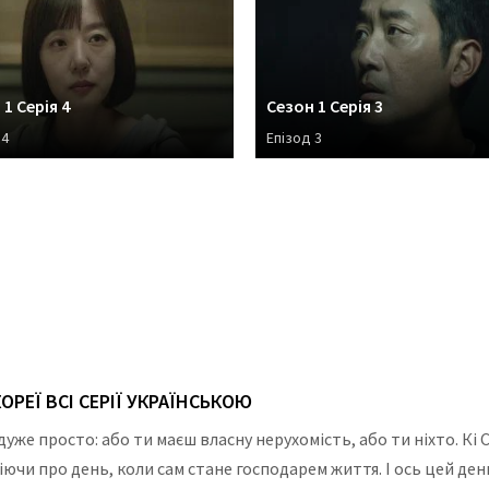
1 Серія 4
Сезон 1 Серія 3
 4
Епізод 3
РЕЇ ВСІ СЕРІЇ УКРАЇНСЬКОЮ
уже просто: або ти маєш власну нерухомість, або ти ніхто. Кі 
чи про день, коли сам стане господарем життя. І ось цей день 