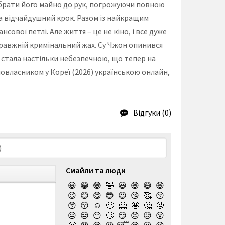
рибрати його майно до рук, погрожуючи повною
на відчайдушний крок. Разом із найкращим
ової петлі. Але життя – це не кіно, і все дуже
правжній кримінальний жах. Су Чжон опинився
я стала настільки небезпечною, що тепер на
омовласником у Кореї (2026) українською онлайн,
Відгуки (0)
Смайли та люди
😀
😁
😂
🤣
😃
😄
😅
😆
😉
😊
😋
😎
😍
😘
🥰
😗
😙
😚
☺️
🙂
🤗
🤩
🤔
🤨
😐
😑
😶
🙄
😏
😣
😥
😮