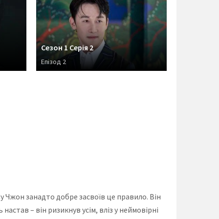
Сезон 1 Серія 2
Епізод 2
Су Чжон занадто добре засвоїв це правило. Він
настав – він ризикнув усім, вліз у неймовірні