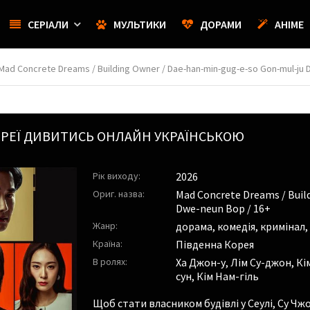
СЕРІАЛИ
МУЛЬТИКИ
ДОРАМИ
АНІМЕ
Mad Concrete Dreams / Building Owner / Dae-han-min-gug-e-so Gon-mul-ju
РЕЇ
ДИВИТИСЬ ОНЛАЙН УКРАЇНСЬКОЮ
Рік виходу:
2026
Ориг. назва:
Mad Concrete Dreams / Buil
Dwe-neun Bop / 16+
Жанр:
дорама, комедія, кримінал,
Країна:
Південна Корея
В ролях:
Ха Джон-у
,
Лім Су-джон
,
Кі
сун
,
Кім Нам-гіль
Щоб стати власником будівлі у Сеулі, Су Чж