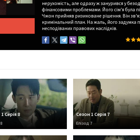
нерухомість, але одразу ж занурився у безо
фінансовими проблемами. Його сім'я була пі
Чжон прийняв ризиковане рішення. Він зв'я
кримінальний план. На жаль, його задумка п
несподіваних правових наслідків.
1 Серія 8
Сезон 1 Серія 7
 8
Епізод 7