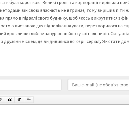
адість була короткою. Великі гроші та корпорації вирішили п
 методами він свою власність не втримає, тому вирішив піти 
 прямо в підвалі свого будинку, щоб якось викрутитися з фінанс
простою виставою для відволікання уваги, перетворилося на с
ний крок лише глибше занурював його у світ злочинів. Ситуаці
 з друзями місцем, де ви дивилися всі серії серіалу Як стати д
!