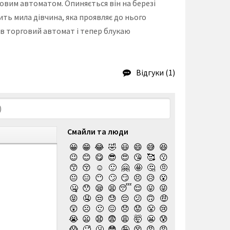
говим автоматом. Опиняється він на березі
ить мила дівчина, яка проявляє до нього
я в торговий автомат і тепер блукаю
Відгуки (1)
Смайли та люди
😀
😁
😂
🤣
😃
😄
😅
😆
😉
😊
😋
😎
😍
😘
🥰
😗
😙
😚
☺️
🙂
🤗
🤩
🤔
🤨
😐
😑
😶
🙄
😏
😣
😥
😮
🤐
😯
😪
😫
😴
😌
😛
😜
😝
🤤
😒
😓
😔
😕
🙃
🤑
😲
☹️
🙁
😖
😞
😟
😤
😢
😭
😦
😧
😨
😩
🤯
😬
😰
😱
🥵
🥶
😳
🤪
😵
😡
😠