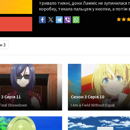
тривало тижні, доки Ламміс не зупинилася 
коробку, тикала пальцем у кнопки, а потім 
н 3
3 Серія 11
Сезон 3 Серія 10
 Final Showdown
I Am a Field Without Equal