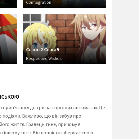
Conflagration
Сезон 2 Серія 5
Respective Wishes
ЇНСЬКОЮ
 прив'язався до гри на торгових автоматах. Це
о подіями. Важливо, що він забув про
 його життя. Гравець гине, причому в
 іншому світі. Він повністю зберігає свою