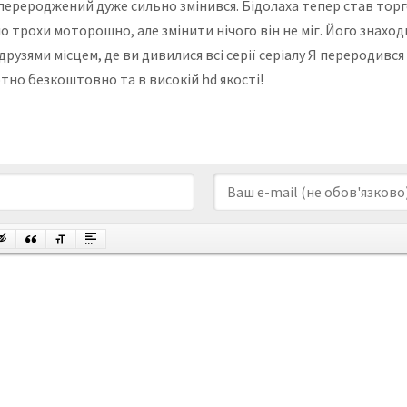
ді перероджений дуже сильно змінився. Бідолаха тепер став тор
 трохи моторошно, але змінити нічого він не міг. Його знаход
друзями місцем, де ви дивилися всі серії серіалу Я переродивс
тно безкоштовно та в високій hd якості!