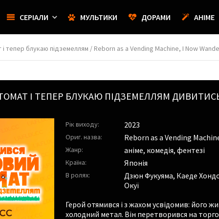
СЕРІАЛИ
МУЛЬТИКИ
ДОРАМИ
АНІМЕ
і тепер блукаю підземеллям / Reborn as a Vending Machine, I Now Wand
ТОМАТ І ТЕПЕР БЛУКАЮ ПІДЗЕМЕЛЛЯМ
ДИВИТИСЬ
Рік виходу:
2023
Ориг. назва:
Reborn as a Vending Machin
Жанр:
аніме, комедія, фентезі
Країна:
Японія
В ролях:
Дзюн Фукуяма
,
Каеде Хонд
Окуї
Герой отямився і з жахом усвідомив: його жи
холодний метал. Він перетворився на торгов