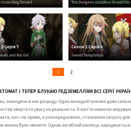
e Scorching Desert
The Dungeon Goddess Grand Prix
2 Серія 7
Сезон 2 Серія 6
mals and the Girl
Sweet Temptation
1
2
ВТОМАТ І ТЕПЕР БЛУКАЮ ПІДЗЕМЕЛЛЯМ ВСІ СЕРІЇ УКРА
 знаходячи в них розраду. Один молодий чоловік дуже сильно
рестав звертати увагу на реальність. А життя навколо вирувал
мати, хоч і не прямо, а опосередковано, становили загрозу для
 не можна було змінити. Однак загиблий хлопець народжується в