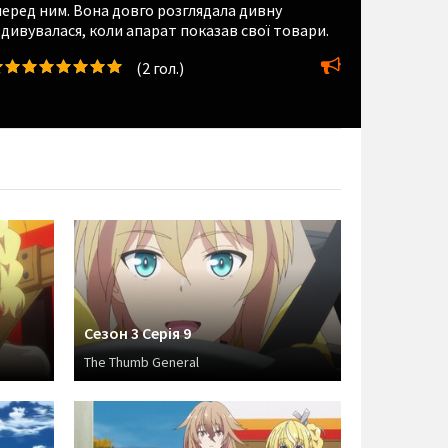
перед ним. Вона довго розглядала дивну
здивувалася, коли апарат показав свої товари.
(
2
гол.)
Сезон 3 Серія 9
The Thumb General