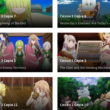
3 Серія 7
Сезон 3 Серія 6
inning of the End
Yesterday's Enemies Are Today's..
3 Серія 3
Сезон 3 Серія 2
in Enemy Territory
The Clam and the Vending Machin
2 Серія 11
Сезон 2 Серія 10