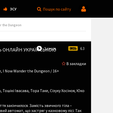
ЗСУ
Пошук
по сайту
er the Dungeon
1 серія
6.3
 ОНЛАЙН УКРАЇНСЬКОЮ
В закладки
e, I Now Wander the Dungeon / 16+
о
,
Тошікі Івасава
,
Тора Таке
,
Сізуку Хосіноя
,
Юко
ття закінчилося. Замість звичного тіла –
ий автомат, що застряг у казковому лісі. Так