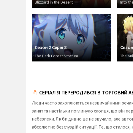
Blizzard in the Desert
Into th
Сезон 2 Серія 8
Сезон 
The Dark Forest Stratum
The Ani
СЕРІАЛ Я ПЕРЕРОДИВСЯ В ТОРГОВИЙ А
Люди часто захоплюються незвичайними речами,
заняття настільки поглинуло хлопця, що він пе
небезпеки. Як би дивно це не звучало, але авто
абсолютно безглуздій ситуації. Те, що сталося,