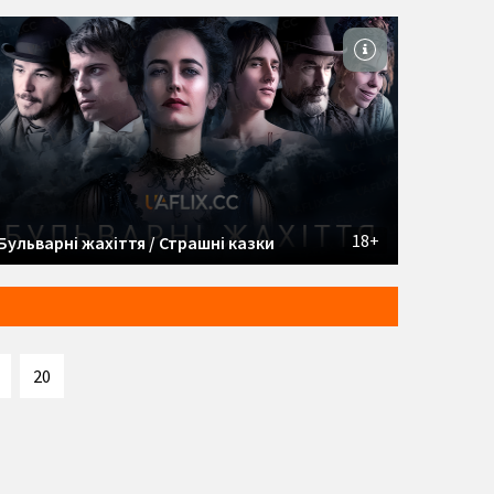
18+
Бульварні жахіття / Страшні казки
20