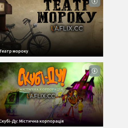
Театр мороку
Скубі-Ду: Містична корпорація