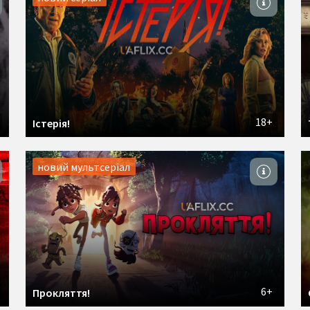
18+
Істерія!
новий мультсеріал
6+
Прокляття!