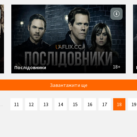
18+
Послідовники
Завантажити ще
...
11
12
13
14
15
16
17
18
19