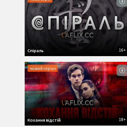
16+
Спіраль
новий серіал
18+
Кохання відстій