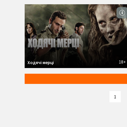
18+
Ходячі мерці
1