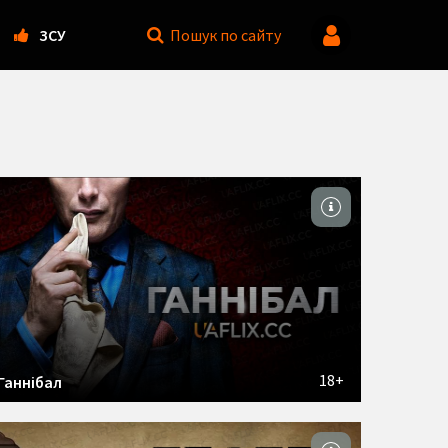
ЗСУ
Пошук
по сайту
18+
Ганнібал