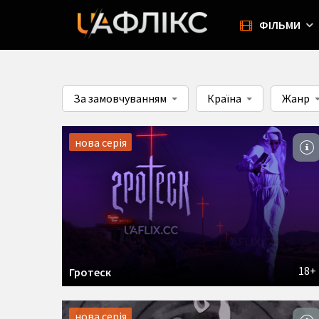
ФІЛЬМИ
За замовчуванням
Країна
Жанр
нова серія
18+
Гротеск
нова серія