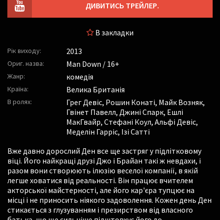
ДИВИТИСЬ ТРЕЙЛЕР.
В закладки
Рік виходу:
2013
Ориг. назва:
Man Down / 16+
Жанр:
комедія
Країна:
Велика Британія
В ролях:
Грег Девіс
,
Рошин Конаті
,
Майк Возняк
,
Гвінет Павелл
,
Джині Спарк
,
Ешлі
МакГвайр
,
Стефані Коул
,
Альфі Девіс
,
Меделін Гарріс
,
Ізі Сатті
Вже давно дорослий Ден все ще застряг у підлітковому
віці. Його найкращі друзі Джо і Брайан такі ж невдахи, і
разом вони створюють ілюзію веселої компанії, в якій
легше ховатися від реальності. Він працює вчителем
акторської майстерності, але його кар'єра тупцює на
місці і не приносить ніякого задоволення. Кожен день Ден
стикається з глузуванням і презирством від власного
батька, що ще сильніше підштовхує його до