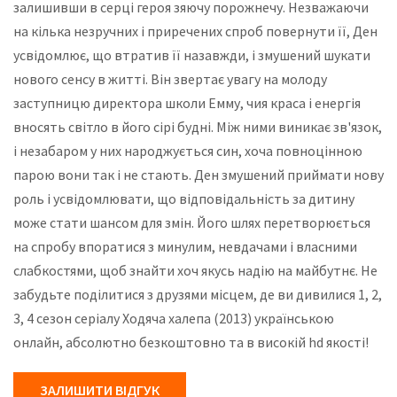
залишивши в серці героя зяючу порожнечу. Незважаючи
на кілька незручних і приречених спроб повернути її, Ден
усвідомлює, що втратив її назавжди, і змушений шукати
нового сенсу в житті. Він звертає увагу на молоду
заступницю директора школи Емму, чия краса і енергія
вносять світло в його сірі будні. Між ними виникає зв'язок,
і незабаром у них народжується син, хоча повноцінною
парою вони так і не стають. Ден змушений приймати нову
роль і усвідомлювати, що відповідальність за дитину
може стати шансом для змін. Його шлях перетворюється
на спробу впоратися з минулим, невдачами і власними
слабкостями, щоб знайти хоч якусь надію на майбутнє. Не
забудьте поділитися з друзями місцем, де ви дивилися 1, 2,
3, 4 сезон серіалу Ходяча халепа (2013) українською
онлайн, абсолютно безкоштовно та в високій hd якості!
ЗАЛИШИТИ ВІДГУК