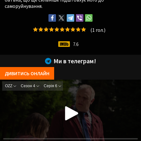
саморуйнування.
(
1
гол.)
7.6
Ми в телеграм!
ДИВИТИСЬ ОНЛАЙН