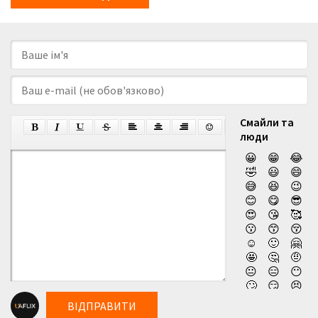
Смайли та
люди
😀
😁
😂
🤣
😃
😄
😅
😆
😉
😊
😋
😎
😍
😘
🥰
😗
😙
😚
☺️
🙂
🤗
🤩
🤔
🤨
😐
😑
😶
🙄
😏
😣
😥
😮
🤐
ВІДПРАВИТИ
😯
😪
😫