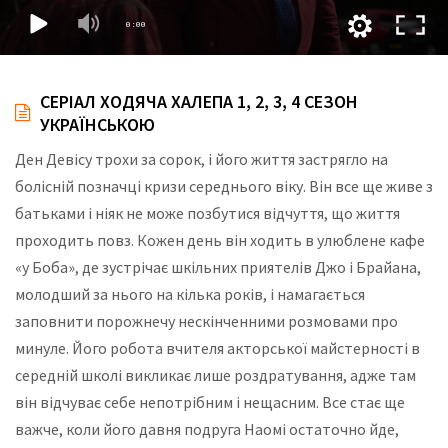
СЕРІАЛ ХОДЯЧА ХАЛЕПА 1, 2, 3, 4 СЕЗОН
УКРАЇНСЬКОЮ
Ден Девісу трохи за сорок, і його життя застрягло на
болісній позначці кризи середнього віку. Він все ще живе з
батьками і ніяк не може позбутися відчуття, що життя
проходить повз. Кожен день він ходить в улюблене кафе
«у Боба», де зустрічає шкільних приятелів Джо і Брайана,
молодший за нього на кілька років, і намагається
заповнити порожнечу нескінченними розмовами про
минуле. Його робота вчителя акторської майстерності в
середній школі викликає лише роздратування, адже там
він відчуває себе непотрібним і нещасним. Все стає ще
важче, коли його давня подруга Наомі остаточно йде,