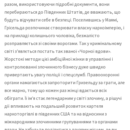
разом, використовуючи підробні документи, вони
перебираються до Південних Штатів, де вважають, що
будуть відчувати себе в безпеці. Поселившись у Маямі,
Грісельда розпочинає створювати власну наркоімперію, і
на прикладі колишнього чоловіка, безжалісто
розправляється зі своїми ворогами. Так у кримінальному
світі з’явлється постать так званої «Чорної вдови».
Жорстокі методи цієї амбіційної жінки в управлінні і
контролюванні злочинного бізнесу дуже швидко
привертають увагу поліції і спецслужб. Правоохоронні
органи намагаються запроторити Гризельду за грати, але
все марно, тому що кожен раз жінці вдається всіх
обіграти. Її ім'я стає легендарним у світі злочину, а рішучі
дії впливають на подальший розвиток картеля
наркоторгівлі в південних США та на відносини з
міжнародними злочинними групуваннями та органами
влади. Не забудьте поділитися з друзями місцем, де ви