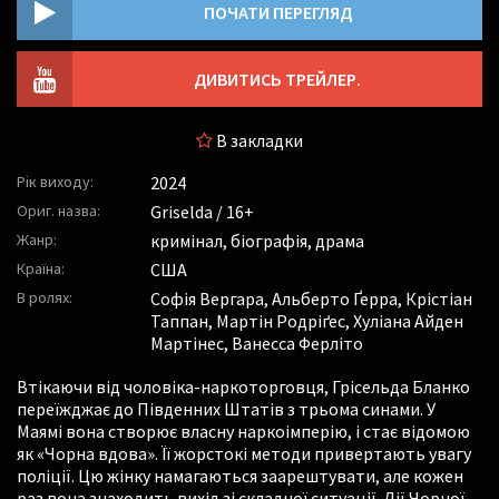
ПОЧАТИ ПЕРЕГЛЯД
ДИВИТИСЬ ТРЕЙЛЕР.
В закладки
Рік виходу:
2024
Ориг. назва:
Griselda / 16+
Жанр:
кримінал, біографія, драма
Країна:
США
В ролях:
Софія Вергара
,
Альберто Ґерра
,
Крістіан
Таппан
,
Мартін Родріґес
,
Хуліана Айден
Мартінес
,
Ванесса Ферліто
Втікаючи від чоловіка-наркоторговця, Грісельда Бланко
переїжджає до Південних Штатів з трьома синами. У
Маямі вона створює власну наркоімперію, і стає відомою
як «Чорна вдова». Її жорстокі методи привертають увагу
поліції. Цю жінку намагаються заарештувати, але кожен
раз вона знаходить вихід зі складної ситуації. Дії Чорної