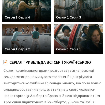
Сезон 1 Серія 4
Сезон 1 Серія 3
Сезон 1 Серія 2
Сезон 1 Серія 1
СЕРІАЛ ГРИЗЕЛЬДА ВСІ СЕРІЇ УКРАЇНСЬКОЮ
Сюжет кримінальної драми розгортається наприкінці
семидесятих років минулого століття. В центрі уваги
знаходиться колумбійка Грісельда Бланко, яка по за волею
складних обставин вирішує втекти від свого чоловіка-
наркоторговця Альберто Браво в. З нею відправляються
троє синів підліткового віку – Уберто, Діксон та Оззі, і