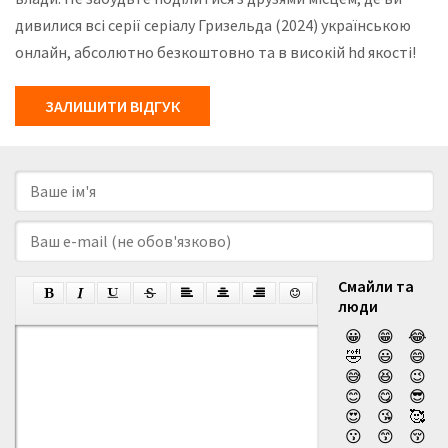
дивилися всі серії серіалу Гризельда (2024) українською
онлайн, абсолютно безкоштовно та в високій hd якості!
ЗАЛИШИТИ ВІДГУК
Смайли та
люди
😀
😁
😂
🤣
😃
😄
😅
😆
😉
😊
😋
😎
😍
😘
🥰
😗
😙
😚