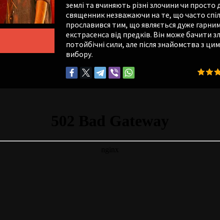
землі та вчиняють різні злочини чи прост
священник незважаючи на те, що часто спілк
прославився тим, що являється дуже гарним
екстрасенса від предків. Він може бачити зл
потойбічні сили, але після знайомства з ци
вибору.