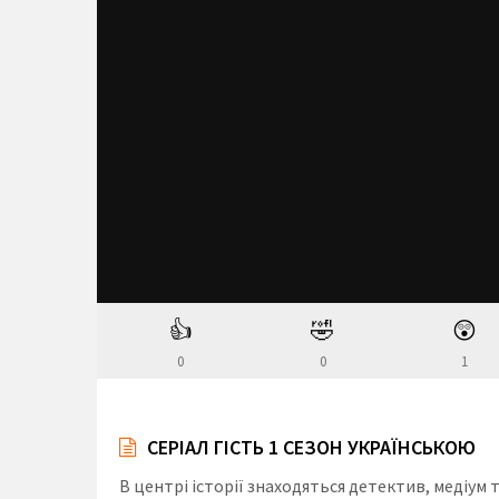
👍
🤣
😲
0
0
1
СЕРІАЛ ГІСТЬ 1 СЕЗОН УКРАЇНСЬКОЮ
В центрі історії знаходяться детектив, медіу