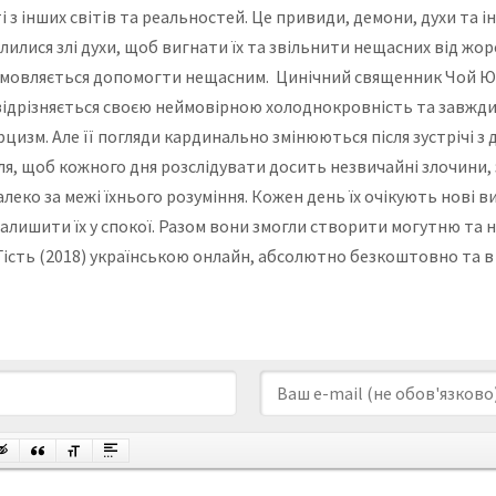
 з інших світів та реальностей. Це привиди, демони, духи та 
лилися злі духи, щоб вигнати їх та звільнити нещасних від жорс
ідмовляється допомогти нещасним. Цинічний священник Чой Юн
 відрізняється своєю неймовірною холоднокровність та завжди
кзорцизм. Але її погляди кардинально змінюються після зустріч
лля, щоб кожного дня розслідувати досить незвичайні злочини
алеко за межі їхнього розуміння. Кожен день їх очікують нові
залишити їх у спокої. Разом вони змогли створити могутню та 
 Гість (2018) українською онлайн, абсолютно безкоштовно та в 