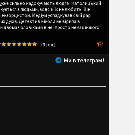
о дуже сильно надокучають людям. Католицький
ується з людьми, зовсім їх не любить. Він
 екзорцистом. Медіум успадкував свій дар
их духів. Детектив ніколи не вірила в
ми двома чоловіками в неї просто немає іншого
(
9
гол.)
Ми в телеграм!