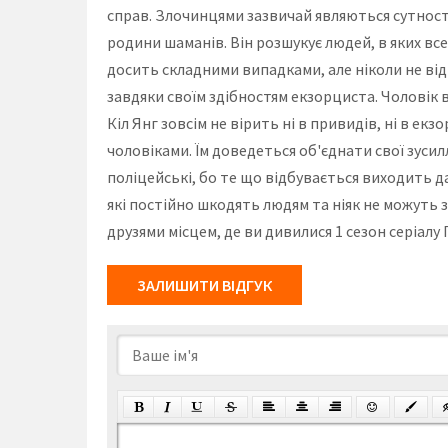
справ. Злочинцями зазвичай являються сутності
родини шаманів. Він розшукує людей, в яких все
досить складними випадками, але ніколи не в
завдяки своїм здібностям екзорциста. Чоловік
Кіл Янг зовсім не вірить ні в привидів, ні в е
чоловіками. Їм доведеться об'єднати свої зуси
поліцейські, бо те що відбувається виходить д
які постійно шкодять людям та ніяк не можуть 
друзями місцем, де ви дивилися 1 сезон серіалу
ЗАЛИШИТИ ВІДГУК