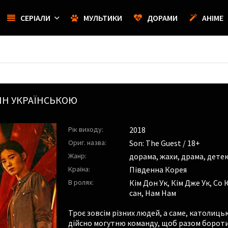
СЕРІАЛИ
МУЛЬТИКИ
ДОРАМИ
АНІМЕ
ЙН УКРАЇНСЬКОЮ
Рік виходу:
2018
Ориг. назва:
Son: The Guest / 18+
Жанр:
дорама, жахи, драма, дете
Країна:
Південна Корея
В ролях:
Кім Дон Ук
,
Кім Дже Ук
,
Со 
сан
,
Нам Нам
Троє зовсім різних людей, а саме, католиц
дійсно могутню команду, щоб разом боротис