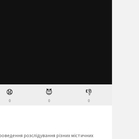
😧
😈
👎
0
0
0
роведення розслідування різних містичних