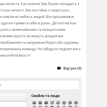
інша нечисть. Екстрасенс Хва Пьюнг походить з
токої нечисті. Він постійно стикається з
 зовсім не любить людей. Він прославився
 здатен тримати себе в руках. Детектив Кан
і з досить незвичайними та колоритними
, з якими просто не можуть впоратися
 випробування та напружена боротьба з духами,
непереможну команду. Не забудьте поділитися з
високій hd якості!
Відгуки (0)
Смайли та люди
😀
😁
😂
🤣
😃
😄
😅
😆