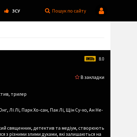
ЗСУ
Пошук
по сайту
8.0
В закладки
ктив, трилер
Юнг
,
Лі Лі
,
Парк Хо-сан
,
Пак Лі
,
Щін Су-хо
,
Ан Не-
ький священник, детектив та медіум, створюють
я з різними злими духами, які залишаються на