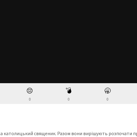
😔
💣
🥱
0
0
0
м та католицький священик. Разом вони вирішують розпочати п