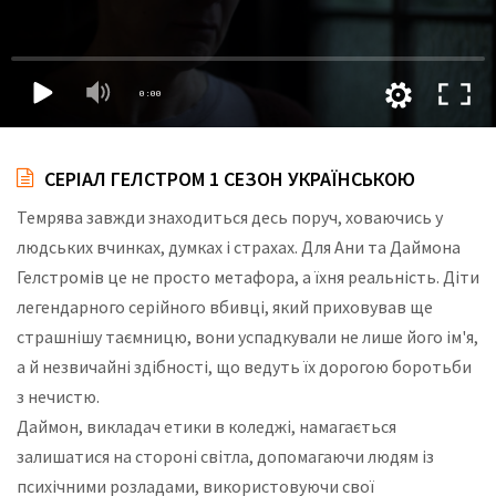
СЕРІАЛ ГЕЛСТРОМ 1 СЕЗОН УКРАЇНСЬКОЮ
Темрява завжди знаходиться десь поруч, ховаючись у
людських вчинках, думках і страхах. Для Ани та Даймона
Гелстромів це не просто метафора, а їхня реальність. Діти
легендарного серійного вбивці, який приховував ще
страшнішу таємницю, вони успадкували не лише його ім'я,
а й незвичайні здібності, що ведуть їх дорогою боротьби
з нечистю.
Даймон, викладач етики в коледжі, намагається
залишатися на стороні світла, допомагаючи людям із
психічними розладами, використовуючи свої