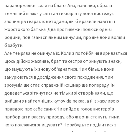
паранормальні сили на благо. Ана, навпаки, обрала
темніший шлях - у світі антикваріату вона вистежує
злочинців і карає їх методами, які б вразили навіть її
жорстокого батька. Два протилежні полюси однієї
родини, пов'язані спільним минулим, про яке вони воліли
б забути.
Але темрява не оминула їх. Коли з потойбіччя виривається
щось дійсно жахливе, брат та сестра отримують знаки,
що змушують їх знову об'єднатися. Чим більше вони
занурюються в дослідження свого походження, тим
зрозуміліше стає: справжній кошмар ще попереду. Їм
доведеться зіткнутися не тільки зі створіннями, що
вийшли з найтемніших куточків пекла, а й із жахливою
правдою про себе самих.Чи вийде в головних героїв
приборкати власну природу, або ж вони стануть тими,
кого поклялися знищувати? Не забудьте поділитися з