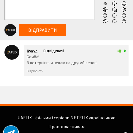
☺️
🙂
🤗
🤩
🤔
🤨
😐
😑
😶
🙄
😏
😣
😥
😮
🤐
ВІДПРАВИТИ
😯
😪
😫
😴
😌
😛
😜
😝
🤤
Кукус
Відвідувачі
😒
😓
😔
0
22 червня 2025 00:07
Бомба!
😕
🙃
🤑
З нетерпінням чекаю на другий сезон!
😲
☹️
🙁
😖
😞
😟
Відповісти
😤
😢
😭
😦
😧
😨
😩
🤯
😬
😰
😱
🥵
🥶
😳
🤪
😵
😡
😠
🤬
😷
🤒
🤕
🤢
🤮
UAFLIX - фільми і серіали NETFLIX українською
🤧
😇
🤠
Правовласникам
🥳
🥴
🥺