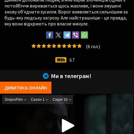
потойбіччя виривається щось жахливе, і вони змушені
знову об'єднати зусилля. Ворог виявляється сильнішим за
будь-яку людську загрозу. Але найстрашніше - це правда,
яку вони відкриють про власне минуле.
(
6
гол.)
6.7
Ми в телеграм!
ДИВИТИСЬ ОНЛАЙН