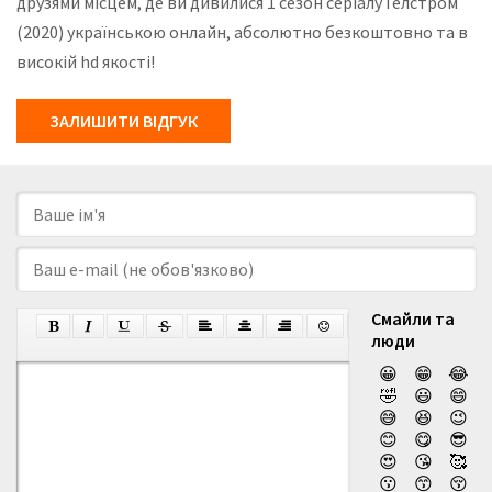
друзями місцем, де ви дивилися 1 сезон серіалу Гелстром
(2020) українською онлайн, абсолютно безкоштовно та в
високій hd якості!
ЗАЛИШИТИ ВІДГУК
Смайли та
люди
😀
😁
😂
🤣
😃
😄
😅
😆
😉
😊
😋
😎
😍
😘
🥰
😗
😙
😚