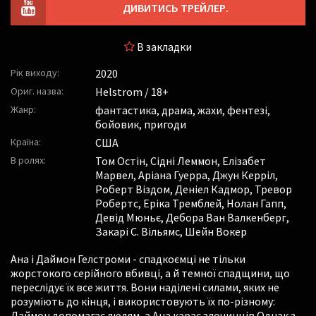
ДИВИТИСЬ ТРЕЙЛЕР.
В закладки
Рік виходу:
2020
Ориг. назва:
Helstrom / 18+
Жанр:
фантастика, драма, жахи, фентезі,
бойовик, пригоди
Країна:
США
В ролях:
Том Остін
,
Сідні Леммон
,
Елізабет
Марвел
,
Аріана Гуерра
,
Джун Керріл
,
Роберт Віздом
,
Деніел Кадмор
,
Тревор
Робертс
,
Еріка Тремблей
,
Нолан Гапп
,
Девід Мюньє
,
Дебора Ван Валкенберг
,
Закарі С. Вільямс
,
Шейн Вокер
Ана і Даймон Гелстроми - спадкоємці не тільки
жорстокого серійного вбивці, а й темної спадщини, що
переслідує їх все життя. Вони наділені силами, яких не
розуміють до кінця, і використовують їх по-різному:
Даймон допомагає людям, а Ана карає злочинців.Однак з