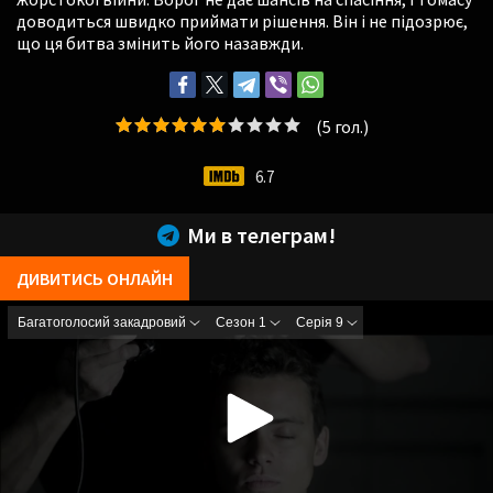
доводиться швидко приймати рішення. Він і не підозрює,
що ця битва змінить його назавжди.
(
5
гол.)
6.7
Ми в телеграм!
ДИВИТИСЬ ОНЛАЙН