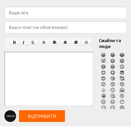
Смайли та
люди
😀
😁
😂
🤣
😃
😄
😅
😆
😉
😊
😋
😎
😍
😘
🥰
😗
😙
😚
☺️
🙂
🤗
🤩
🤔
🤨
😐
😑
😶
🙄
😏
😣
😥
😮
🤐
ВІДПРАВИТИ
😯
😪
😫
😴
😌
😛
😜
😝
🤤