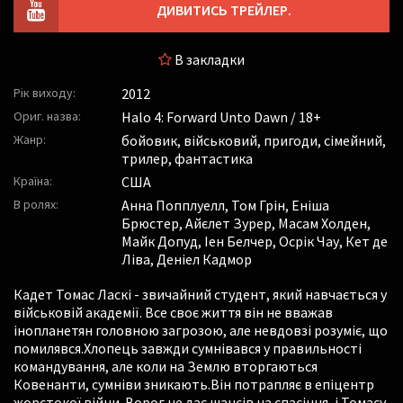
ДИВИТИСЬ ТРЕЙЛЕР.
В закладки
Рік виходу:
2012
Ориг. назва:
Halo 4: Forward Unto Dawn / 18+
Жанр:
бойовик, військовий, пригоди, сімейний,
трилер, фантастика
Країна:
США
В ролях:
Анна Попплуелл
,
Том Грін
,
Еніша
Брюстер
,
Айєлет Зурер
,
Масам Холден
,
Майк Допуд
,
Іен Белчер
,
Осрік Чау
,
Кет де
Ліва
,
Деніел Кадмор
Кадет Томас Ласкі - звичайний студент, який навчається у
військовій академії. Все своє життя він не вважав
інопланетян головною загрозою, але невдовзі розуміє, що
помилявся.Хлопець завжди сумнівався у правильності
командування, але коли на Землю вторгаються
Ковенанти, сумніви зникають.Він потрапляє в епіцентр
жорстокої війни. Ворог не дає шансів на спасіння, і Томасу