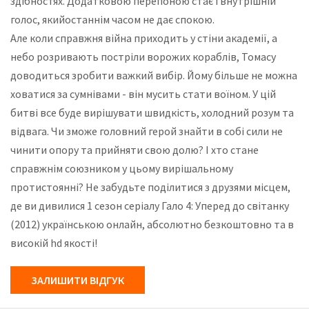
здібностях. Додатковою перепоною стає і внутрішній
голос, якийостаннім часом не дає спокою.
Але коли справжня війна приходить у стіни академії, а
небо розривають постріли ворожих кораблів, Томасу
доводиться зробити важкий вибір. Йому більше не можна
ховатися за сумнівами - він мусить стати воїном. У цій
битві все буде вирішувати швидкість, холодний розум та
відвага. Чи зможе головний герой знайти в собі сили не
чинити опору та прийняти свою долю? І хто стане
справжнім союзником у цьому вирішальному
протистоянні? Не забудьте поділитися з друзями місцем,
де ви дивилися 1 сезон серіалу Гало 4: Уперед до світанку
(2012) українською онлайн, абсолютно безкоштовно та в
високій hd якості!
ЗАЛИШИТИ ВІДГУК