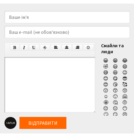
Смайли та
люди
😀
😁
😂
🤣
😃
😄
😅
😆
😉
😊
😋
😎
😍
😘
🥰
😗
😙
😚
☺️
🙂
🤗
🤩
🤔
🤨
😐
😑
😶
🙄
😏
😣
😥
😮
🤐
ВІДПРАВИТИ
😯
😪
😫
😴
😌
😛