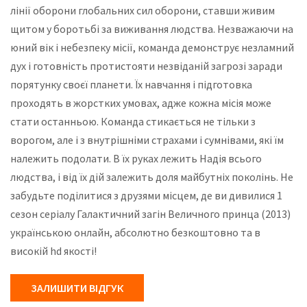
лінії оборони глобальних сил оборони, ставши живим
щитом у боротьбі за виживання людства. Незважаючи на
юний вік і небезпеку місії, команда демонструє незламний
дух і готовність протистояти незвіданій загрозі заради
порятунку своєї планети. Їх навчання і підготовка
проходять в жорстких умовах, адже кожна місія може
стати останньою. Команда стикається не тільки з
ворогом, але і з внутрішніми страхами і сумнівами, які їм
належить подолати. В їх руках лежить Надія всього
людства, і від їх дій залежить доля майбутніх поколінь. Не
забудьте поділитися з друзями місцем, де ви дивилися 1
сезон серіалу Галактичний загін Величного принца (2013)
українською онлайн, абсолютно безкоштовно та в
високій hd якості!
ЗАЛИШИТИ ВІДГУК