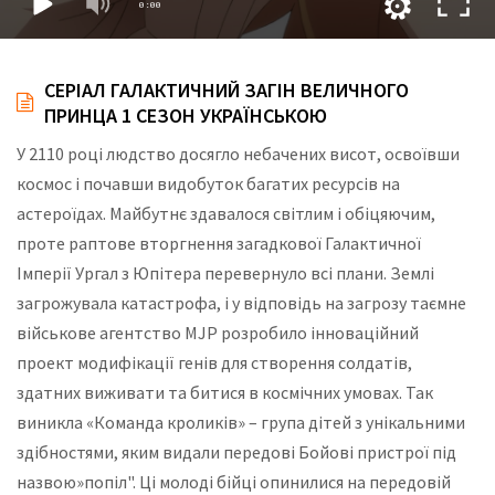
СЕРІАЛ ГАЛАКТИЧНИЙ ЗАГІН ВЕЛИЧНОГО
ПРИНЦА 1 СЕЗОН УКРАЇНСЬКОЮ
У 2110 році людство досягло небачених висот, освоївши
космос і почавши видобуток багатих ресурсів на
астероїдах. Майбутнє здавалося світлим і обіцяючим,
проте раптове вторгнення загадкової Галактичної
Імперії Ургал з Юпітера перевернуло всі плани. Землі
загрожувала катастрофа, і у відповідь на загрозу таємне
військове агентство MJP розробило інноваційний
проект модифікації генів для створення солдатів,
здатних виживати та битися в космічних умовах. Так
виникла «Команда кроликів» – група дітей з унікальними
здібностями, яким видали передові Бойові пристрої під
назвою»попіл". Ці молоді бійці опинилися на передовій