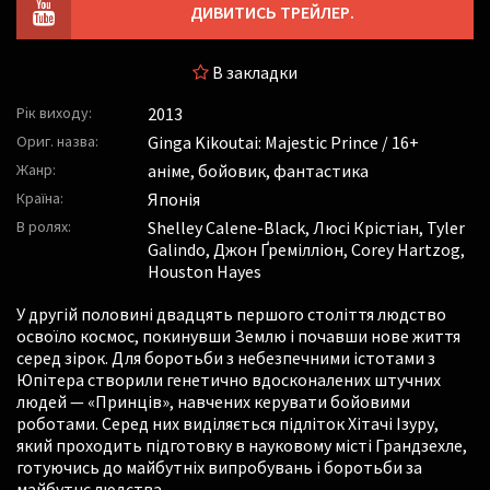
ДИВИТИСЬ ТРЕЙЛЕР.
В закладки
Рік виходу:
2013
Ориг. назва:
Ginga Kikoutai: Majestic Prince / 16+
Жанр:
аніме, бойовик, фантастика
Країна:
Японія
В ролях:
Shelley Calene-Black
,
Люсі Крістіан
,
Tyler
Galindo
,
Джон Ґремілліон
,
Corey Hartzog
,
Houston Hayes
У другій половині двадцять першого століття людство
освоїло космос, покинувши Землю і почавши нове життя
серед зірок. Для боротьби з небезпечними істотами з
Юпітера створили генетично вдосконалених штучних
людей — «Принців», навчених керувати бойовими
роботами. Серед них виділяється підліток Хітачі Ізуру,
який проходить підготовку в науковому місті Грандзехле,
готуючись до майбутніх випробувань і боротьби за
майбутнє людства.