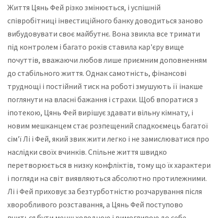
Життя Цянь Фей різко змінюється, і успішній
співробітниці інвестиційного банку доводиться заново
вибудовувати своє майбутнє. Вона звикла все тримати
під контролем і багато років ставила кар'єру вище
почуттів, вважаючи любов лише приємним доповненням
до стабільного життя. Однак самотність, фінансові
труднощі і постійний тиск на роботі змушують її інакше
поглянути на власні бажання і страхи. Щоб впоратися з
іпотекою, Цянь Фей вирішує здавати вільну кімнату, і
новим мешканцем стає розпещений спадкоємець багатої
сім'ї Лі і Фей, який звик жити легко і не замислюватися про
наслідки своїх вчинків. Спільне життя швидко
перетворюється в низку конфліктів, тому що їх характери
і погляди на світ виявляються абсолютно протилежними.
Лі і Фей приховує за безтурботністю розчарування після
хворобливого розставання, а Цянь Фей поступово
вчиться бути менш холодною і вимогливою до себе.