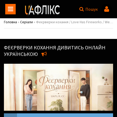
Пошук
Головна
»
Серіали
» Феєрверки кохання / Love Has Fireworks / We Live Together / Shining Character / Ai Qing You Yan Huo
ФЕЄРВЕРКИ КОХАННЯ
ДИВИТИСЬ ОНЛАЙН
УКРАЇНСЬКОЮ