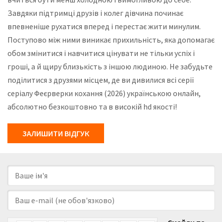
Завдяки підтримці друзів і колег дівчина починає
впевненіше рухатися вперед і перестає жити минулим.
Поступово між ними виникає прихильність, яка допомагає
обом змінитися і навчитися цінувати не тільки успіх і
гроші, а й щиру близькість з іншою людиною. Не забудьте
поділитися з друзями місцем, де ви дивилися всі серії
серіалу Феєрверки кохання (2026) українською онлайн,
абсолютно безкоштовно та в високій hd якості!
ЗАЛИШИТИ ВІДГУК