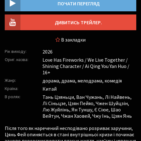
ПОЧАТИ ПЕРЕГЛЯД
ДИВИТИСЬ ТРЕЙЛЕР.
В закладки
Рік виходу:
2026
Ориг. назва:
Love Has Fireworks / We Live Together /
Shining Character / Ai Qing You Yan Huo /
16+
Жанр:
дорама, драма, мелодрама, комедія
Країна:
Китай
В ролях:
Тань Цзяньци
,
Ван Чужань
,
Лі Найвень
,
Лі Сіньцзе
,
Цзян Пейяо
,
Чжен Шуйцзін
,
Лю Жуйлінь
,
Ян Туншу
,
Є Сіюе
,
Шао
Вейтун
,
Чжан Хаовей
,
Чжу Інь
,
Цзян Янь
Після того як наречений несподівано розриває заручини,
Цянь Фей опиняється в стані внутрішньої кризи і починає
заново переосмислювати власне життя, кар'єру і уявлення