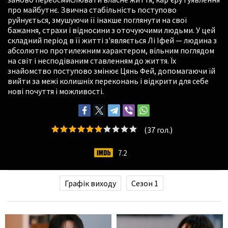
про майбутнє. Звична стабільність поступово
руйнується, змушуючи її інакше поглянути на свої
бажання, страхи і відносини з оточуючими людьми. У цей
складний період в її житті з'являється Лі Іфей — людина з
абсолютно протилежним характером, вільним поглядом
на світ і несподіваним ставленням до життя. Їх
знайомство поступово змінює Цянь Фей, допомагаючи їй
вийти за межі колишніх переконань і відкрити для себе
нові почуття і можливості.
(
37
гол.)
7.2
Графік виходу
Сезон 1