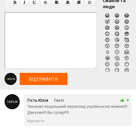
Смайли та
люди
😀
😁
😂
🤣
😃
😄
😅
😆
😉
😊
😋
😎
😍
😘
🥰
😗
😙
😚
☺️
🙂
🤗
🤩
🤔
🤨
😐
😑
😶
🙄
😏
😣
😥
😮
🤐
ВІДПРАВИТИ
😯
😪
😫
😴
😌
😛
😜
😝
🤤
Гість Юлія
Гості
😒
😓
😔
4
14 липня 2026 02:38
Чекаємо подальший переклад українською мовою!!!!
😕
🙃
🤑
Дякуємо!!! Ви супер!!!!!
😲
☹️
🙁
😖
😞
😟
Відповісти
😤
😢
😭
😦
😧
😨