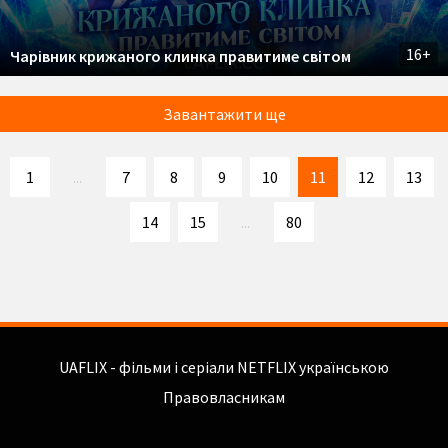
16+
Чарівник крижаного клинка правитиме світом
Завантажити ще
1
...
7
8
9
10
11
12
13
14
15
...
80
UAFLIX - фільми і серіали NETFLIX українською
Правовласникам