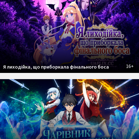
16+
Я лиходійка, що приборкала фінального боса