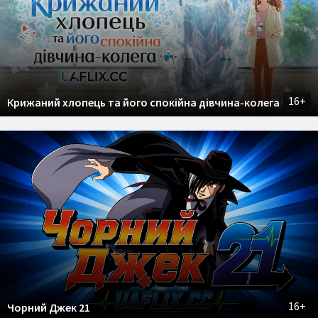
16+
Крижаний хлопець та його спокійна дівчина-колега
16+
Чорний Джек 21