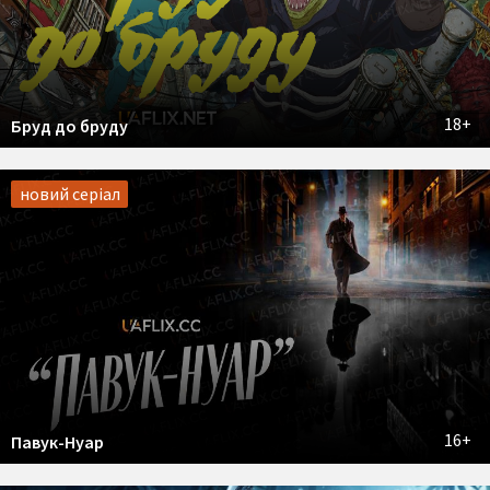
18+
Бруд до бруду
новий серіал
16+
Павук-Нуар