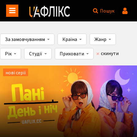
Пошук
За замовчуванням
Країна
Жанр
скинути
Рік
Студії
Приховати
нові серії