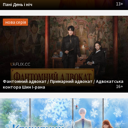
13+
Пані День і ніч
нова серія
Фантомний адвокат / Примарний адвокат / Адвокатська
16+
контора Шин І-рана