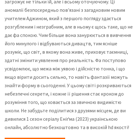
загрожує не тільки їй, але і всьому оточуючому. Ці
аномалії безпосередньо пов'язані з загадковим новим
учителем Аджином, який з першого погляду здається
розгубленим і незграбним, але в ньому є щось таке, що не
дає фа спокою. Чим більше вона занурюється в вивчення
його минулого і відбуваються дивацтв, тим ясніше
розуміє, що світ, в якому вона живе, приховує таємниці,
здатні змінити уявлення про реальність. Фа поступово
усвідомлює, що межа між уявою і дійсністю тонка, і що
якщо вірити досить сильно, то навіть фантазії можуть
знайти форму в сьогоденні. У цьому світі розкриваються
небезпечні секрети, і кожне її рішення стає кроком до
розуміння того, що ховається за звичною видимістю
школи. Не забудьте поділитися з друзями місцем, де ви
дивилися 1 сезон серіалу Еніґма (2023) українською
онлайн, абсолютно безкоштовно та в високій hd якості!