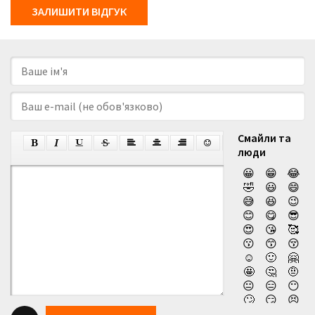
ЗАЛИШИТИ ВІДГУК
Смайли та
люди
😀
😁
😂
🤣
😃
😄
😅
😆
😉
😊
😋
😎
😍
😘
🥰
😗
😙
😚
☺️
🙂
🤗
🤩
🤔
🤨
😐
😑
😶
🙄
😏
😣
😥
😮
🤐