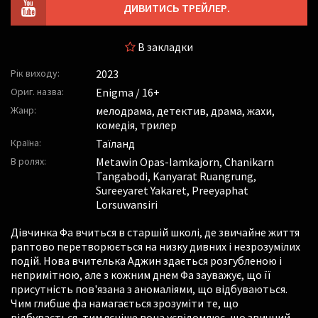
ДИВИТИСЬ ТРЕЙЛЕР.
В закладки
Рік виходу:
2023
Ориг. назва:
Enigma / 16+
Жанр:
мелодрама, детектив, драма, жахи,
комедія, трилер
Країна:
Таїланд
В ролях:
Metawin Opas-Iamkajorn
,
Chanikarn
Tangabodi
,
Kanyarat Ruangrung
,
Sureeyaret Yakaret
,
Preeyaphat
Lorsuwansiri
Дівчинка Фа вчиться в старшій школі, де звичайне життя
раптово перетворюється на низку дивних і незрозумілих
подій. Нова вчителька Аджин здається розгубленою і
непримітною, але з кожним днем Фа зауважує, що її
присутність пов'язана з аномаліями, що відбуваються.
Чим глибше фа намагається зрозуміти те, що
відбувається, тим ясніше вона усвідомлює, що звичний