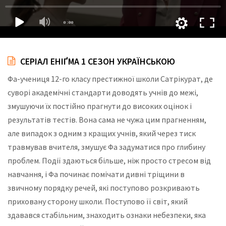
СЕРІАЛ ЕНІҐМА 1 СЕЗОН УКРАЇНСЬКОЮ
Фа-учениця 12-го класу престижної школи Сатрікурат, де
суворі академічні стандарти доводять учнів до межі,
змушуючи їх постійно прагнути до високих оцінок і
результатів тестів. Вона сама не чужа цим прагненням,
але випадок з одним з кращих учнів, який через тиск
травмував вчителя, змушує Фа задуматися про глибину
проблем. Події здаються більше, ніж просто стресом від
навчання, і Фа починає помічати дивні тріщини в
звичному порядку речей, які поступово розкривають
приховану сторону школи. Поступово її світ, який
здавався стабільним, знаходить ознаки небезпеки, яка