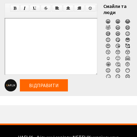
Смайли та
люди
😀
😁
😂
🤣
😃
😄
😅
😆
😉
😊
😋
😎
😍
😘
🥰
😗
😙
😚
☺️
🙂
🤗
🤩
🤔
🤨
😐
😑
😶
🙄
😏
😣
😥
😮
🤐
ВІДПРАВИТИ
😯
😪
😫
😴
😌
😛
😜
😝
🤤
😒
😓
😔
😕
🙃
🤑
😲
☹️
🙁
😖
😞
😟
😤
😢
😭