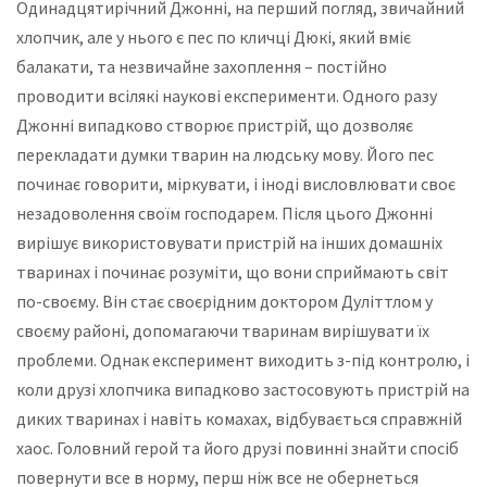
Одинадцятирічний Джонні, на перший погляд, звичайний
хлопчик, але у нього є пес по кличці Дюкі, який вміє
балакати, та незвичайне захоплення – постійно
проводити всілякі наукові експерименти. Одного разу
Джонні випадково створює пристрій, що дозволяє
перекладати думки тварин на людську мову. Його пес
починає говорити, міркувати, і іноді висловлювати своє
незадоволення своїм господарем. Після цього Джонні
вирішує використовувати пристрій на інших домашніх
тваринах і починає розуміти, що вони сприймають світ
по-своєму. Він стає своєрідним доктором Дуліттлом у
своєму районі, допомагаючи тваринам вирішувати їх
проблеми. Однак експеримент виходить з-під контролю, і
коли друзі хлопчика випадково застосовують пристрій на
диких тваринах і навіть комахах, відбувається справжній
хаос. Головний герой та його друзі повинні знайти спосіб
повернути все в норму, перш ніж все не обернеться