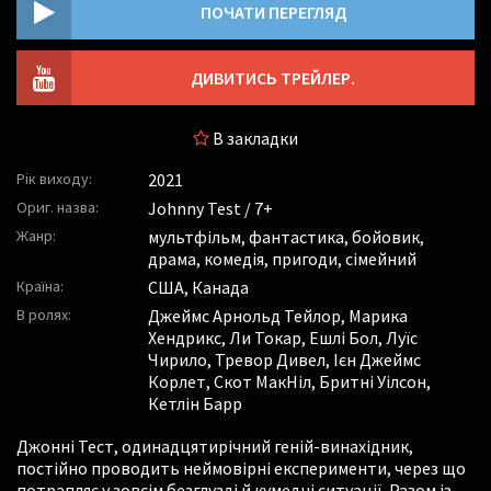
ПОЧАТИ ПЕРЕГЛЯД
ДИВИТИСЬ ТРЕЙЛЕР.
В закладки
Рік виходу:
2021
Ориг. назва:
Johnny Test / 7+
Жанр:
мультфільм, фантастика, бойовик,
драма, комедія, пригоди, сімейний
Країна:
США, Канада
В ролях:
Джеймс Арнольд Тейлор
,
Марика
Хендрикс
,
Ли Токар
,
Ешлі Бол
,
Луїс
Чирило
,
Тревор Дивел
,
Ієн Джеймс
Корлет
,
Скот МакНіл
,
Бритні Уілсон
,
Кетлін Барр
Джонні Тест, одинадцятирічний геній-винахідник,
постійно проводить неймовірні експерименти, через що
потрапляє у зовсім безглузді й кумедні ситуації. Разом із