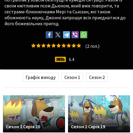
своїм кмітливим псом Дьюком, який вміє говорити, та
сестрами-близнючками Мері та Сьюзан, які також
обожнюють науку, Джонні запрошує всіх приєднатися до
його божевільних пригод.
(
2
гол.)
6.4
Графік виходу
Сезон 1
Сезон 2
Сезон 2 Серія 20
Сезон 2 Серія 19